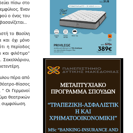
δεύει πίσω στο
 εμφύλιος. Έναν
αφού ο ένας του
 βασανίζεται…
στή το Βασίλη
α και όχι μόνο
ότι η περίοδος
 και φιλότιμο”
. Σακελλάριου,
ρετεντέρη.
ουλου πέρα από
θέατρο-θίασος
 ” Οι Γερμανοί
εύμα θεατρικών
 συμφιλίωση.