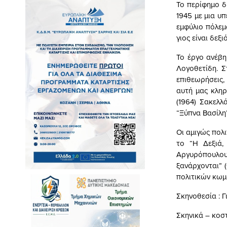
Το περίφημο δ
1945 με μια υπ
εμφύλιο πόλεμο
γιος είναι δεξ
Το έργο ανέβ
Λογοθετίδη. Σ
επιθεωρήσεις,
αυτή μας κληρ
(1964) Σακελλ
“Ξύπνα Βασίλη”
Οι αμιγώς πολ
το “Η Δεξιά,
Αργυρόπουλου,
ξανάρχονται” 
πολιτικών κωμ
Σκηνοθεσία : 
Σκηνικά – κοσ