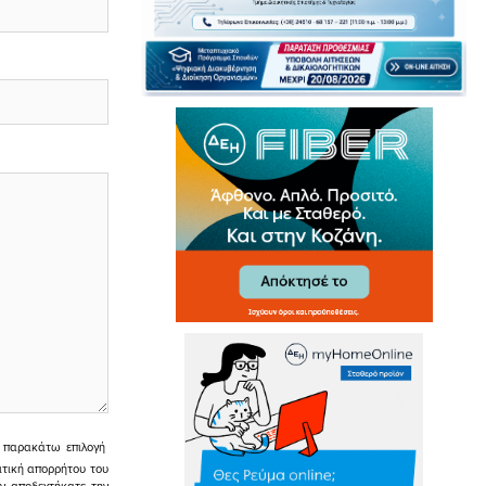
ην παρακάτω επιλογή
ιτική απορρήτου του
εν αποδεχτήκατε την