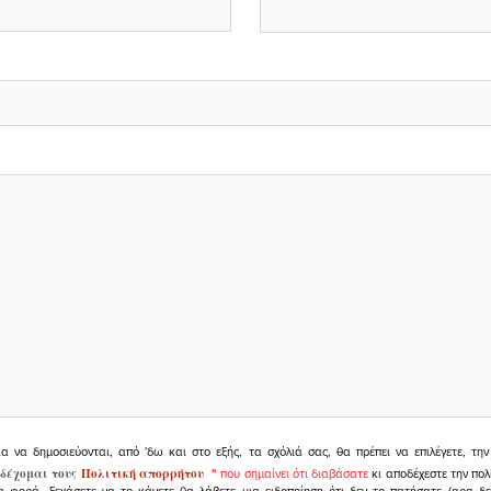
ια να δημοσιεύονται, από 'δω και στο εξής, τα σχόλιά σας, θα πρέπει να επιλέγετε, τ
δέχομαι τους
Πολιτική απορρήτου
"
που σημαίνει ότι διαβάσατε
κι αποδέχεστε την πολ
α φορά, ξεχάσετε να το κάνετε θα λάβετε μια ειδοποίηση ότι δεν το πατήσατε (αρα δ