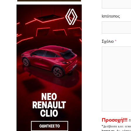
Ιστότοπος
Σχόλιο
*
Προσοχή!!!
Γ
"
Διάβασα και απο
kozan.gr.
Αν, κάποι