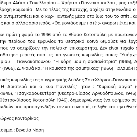
ίδυμο Αλέκου Σακελλαρίου – Χρήστου Γιαννακόπουλου , μας ταξι
έροχη κωμωδία . Με το τέλος της Kατοχής, αρχίζει στην Ελλάδα ο
 αντιμετωπίζει και ο κυρ-Παντελής μέσα στο ίδιο του το σπίτι, 
ιός και ο άλλος αριστερός. «Θα μονιάσουμε ποτέ ;» αναρωτιέται και
ηκε πρώτη φορά το 1946 από το Θίασο Κοτοπούλη με πρωταγωνι
την περίοδο του εμφυλίου το θεατρικό κοινό διψούσε για έργ
 που να σατιρίζουν την πολιτική επικαιρότητα. Δεν είναι τυχαίο 
οδότησε μερικές από τις πιο γνωστές κωμωδίες, όπως: “Υπάρχει
άριου – Γιαννακόπουλου, “Η κόρη μου η σοσιαλίστρια” (1965), Α
 (1965), Δ. Ψαθά και “Η κόμισσα της φάμπρικας” (1966) Γιαλαμά-Π
ιτικές κωμωδίες της συγγραφικής δυάδας Σακελλάριου-Γιαννακόπ
 Η Αριστερά και ο κυρ Παντελής” ήταν : “Κυριακή αργία” (
1945), “Τσαγκαροδευτέρα” (θέατρο-θίασος Αργυρόπουλου, 1945),
(θέατρο-θίασος Κοτοπούλη 1946), δημιουργώντας ένα εφήμερο ρ
ωδιών που προπαγάνδιζαν τον κατευνασμό, τη λήθη και την εθνική
Γιώργος Κοντορίκος
τούμια : Βενετία Νάση