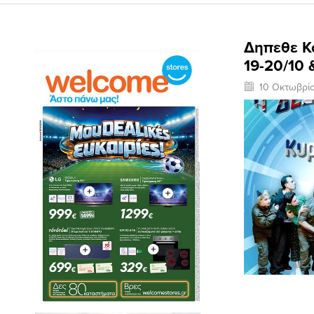
Δηπεθε Κο
19-20/10 
10 Οκτωβρί