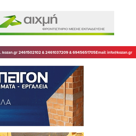
. kozan.gr 2461502102 & 2461037209 & 6945651705
Email:
info@kozan.gr