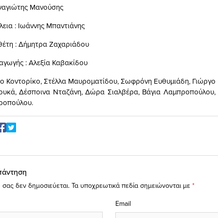
ναγιώτης Μανούσης
λεια : Ιωάννης Μπαντιάνης
έτη : Δήμητρα Ζαχαριάδου
γωγής : Αλεξία Καβακίδου
γο Κοντορίκο, Στέλλα Μαυροματίδου, Σωφρόνη Ευθυμιάδη, Γιώργ
ουκά, Δέσποινα Νταζάνη, Δώρα Σιαλβέρα, Βάγια Λαμπροπούλου, 
ροπούλου.
πάντηση
 σας δεν δημοσιεύεται.
Τα υποχρεωτικά πεδία σημειώνονται με
*
Email