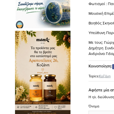
Φωτισμοί : Πα
Μουσική Επιμέ
Βοηθός Σκηνοθ
Υπεύθυνη Παρα
Με τους: Γιώρ
Δημήτρη Συνδ
Ανδριάνα Γιδα
Κοινοποίηση:
Topics:
Κοζάνη
Αφήστε μία α
Η ηλ. διεύθυνση
Όνομα