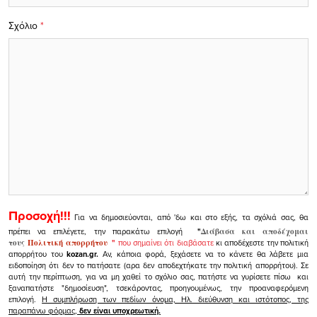
Σχόλιο
*
Προσοχή!!!
Για να δημοσιεύονται, από 'δω και στο εξής, τα σχόλιά σας, θα
πρέπει να επιλέγετε, την παρακάτω επιλογή
"
Διάβασα και αποδέχομαι
τους
Πολιτική απορρήτου
"
που σημαίνει ότι διαβάσατε
κι αποδέχεστε την πολιτική
απορρήτου του
kozan.gr.
Αν, κάποια φορά, ξεχάσετε να το κάνετε θα λάβετε μια
ειδοποίηση ότι δεν το πατήσατε (αρα δεν αποδεχτήκατε την πολιτική απορρήτου). Σε
αυτή την περίπτωση, για να μη χαθεί το σχόλιο σας, πατήστε να γυρίσετε πίσω και
ξαναπατήστε "δημοσίευση", τσεκάροντας, προηγουμένως, την προαναφερόμενη
επιλογή.
Η συμπλήρωση των πεδίων όνομα, Ηλ. διεύθυνση και ιστότοπος, της
παραπάνω φόρμας,
δεν είναι υποχρεωτική.