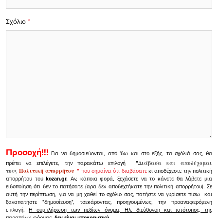
Σχόλιο
*
Προσοχή!!!
Για να δημοσιεύονται, από 'δω και στο εξής, τα σχόλιά σας, θα
πρέπει να επιλέγετε, την παρακάτω επιλογή
"
Διάβασα και αποδέχομαι
τους
Πολιτική απορρήτου
"
που σημαίνει ότι διαβάσατε
κι αποδέχεστε την πολιτική
απορρήτου του
kozan.gr.
Αν, κάποια φορά, ξεχάσετε να το κάνετε θα λάβετε μια
ειδοποίηση ότι δεν το πατήσατε (αρα δεν αποδεχτήκατε την πολιτική απορρήτου). Σε
αυτή την περίπτωση, για να μη χαθεί το σχόλιο σας, πατήστε να γυρίσετε πίσω και
ξαναπατήστε "δημοσίευση", τσεκάροντας, προηγουμένως, την προαναφερόμενη
επιλογή.
Η συμπλήρωση των πεδίων όνομα, Ηλ. διεύθυνση και ιστότοπος, της
παραπάνω φόρμας,
δεν είναι υποχρεωτική.