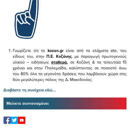
Γνωρίζετε ότι το
kozan.gr
είναι από τα ελάχιστα
site, του
είδους του,
στην
Π.Ε. Κοζάνης
, με παραγωγή πρωτογενούς
υλικού – ειδήσεων,
σταθερά,
σε Κοζάνη & τα τελευταία 15
χρόνια και στην Πτολεμαΐδα, καλύπτοντας σε ποσοστό άνω
του 80% όλα τα γεγονότα δράσεις που λαμβάνουν χώρα στις
δύο μεγαλύτερες πόλεις της Δ. Μακεδονίας;
Διαβάστε τη συνέχεια εδώ...
Μείνετε συντονισμένοι