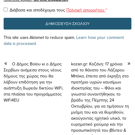
Διάβασα και αποδέχομαι τους
Πολιτική απορρήτου
*
This site uses Akismet to reduce spam.
Learn how your comment
data is processed.
Ο Δήμος Βοϊου κι ο Δήμος
kozan.gr: Koζάνη: 17 χρόνια
Σερβίων ανάμεσα στους νέους
από το θάνατο του Λάζαρου
δήμους της χώρας που θα
Μπόκα, έπειτα από έκρηξη στο
λάβουν επιδότηση για την
πρατήριο υγρών καυσίμων
ανάπτυξη δωρεάν δικτύου WiFi,
ιδιοκτησίας του – Φίλοι και
στα πλαίσια του προγράμματος
γνωστοί συναντήθηκαν, το
WiFi4EU
βράδυ της Πέμπτης 24
Οκτωβρίου, για να τιμήσουν τη
μνήμη του και να θυμηθούν,
ακούγοντας ηχητικό υλικό, το
ευρηματικό χιούμορ και την
προσωπικότητά του (Βίντεο &