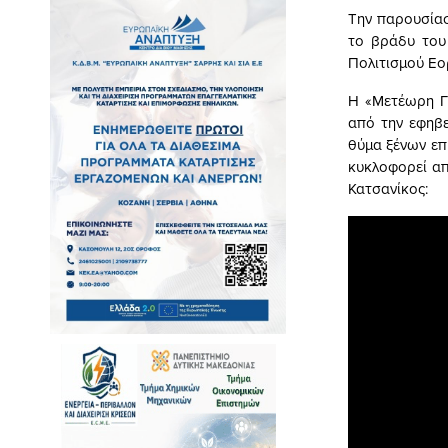
Την παρουσίασ
το βράδυ του
Πολιτισμού Εο
Η «Μετέωρη Γυ
από την εφηβε
θύμα ξένων επ
κυκλοφορεί απ
Κατσανίκος: