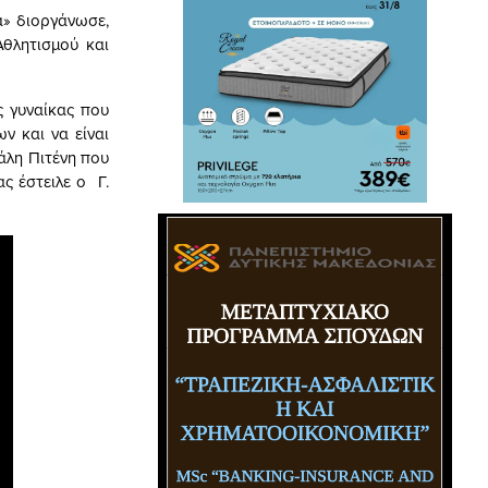
α» διοργάνωσε,
θλητισμού και
ς γυναίκας που
ν και να είναι
άλη Πιτένη που
ς έστειλε ο Γ.