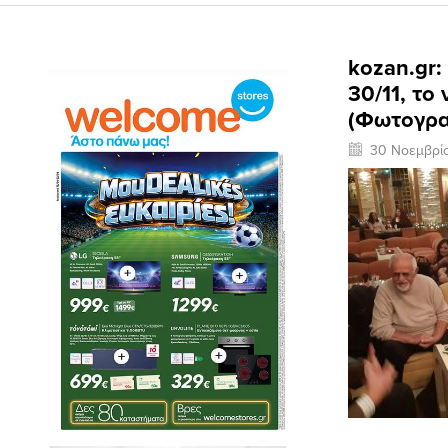
kozan.gr
30/11, το
(Φωτογρα
30 Νοεμβρί