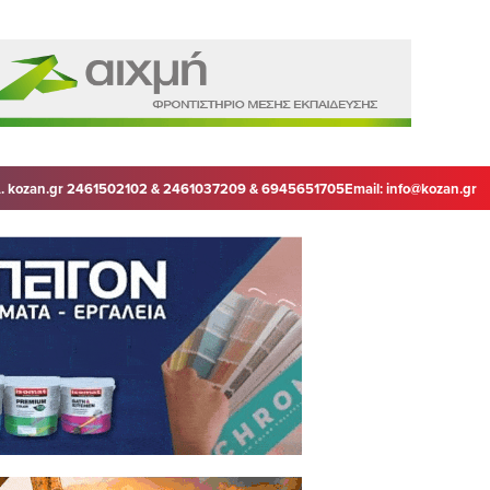
. kozan.gr 2461502102 & 2461037209 & 6945651705
Email:
info@kozan.gr