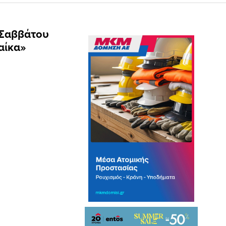
 Σαββάτου
αίκα»