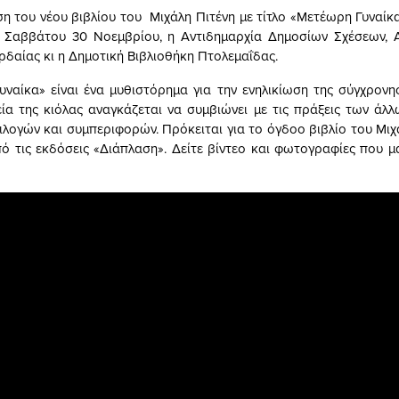
η του νέου βιβλίου του Μιχάλη Πιτένη με τίτλο «Μετέωρη Γυναίκ
 Σαββάτου 30 Νοεμβρίου, η Αντιδημαρχία Δημοσίων Σχέσεων, Α
ρδαίας κι η Δημοτική Βιβλιοθήκη Πτολεμαΐδας.
ναίκα» είναι ένα μυθιστόρημα για την ενηλικίωση της σύγχρονη
ία της κιόλας αναγκάζεται να συμβιώνει με τις πράξεις των άλλω
ιλογών και συμπεριφορών. Πρόκειται για το όγδοο βιβλίο του Μιχ
ό τις εκδόσεις «Διάπλαση». Δείτε βίντεο και φωτογραφίες που μα