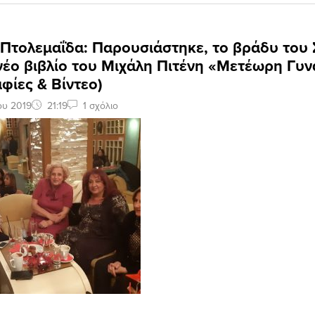
: Πτολεμαΐδα: Παρουσιάστηκε, το βράδυ του
 νέο βιβλίο του Μιχάλη Πιτένη «Μετέωρη Γυν
φίες & Βίντεο)
ου 2019
21:19
1 σχόλιο