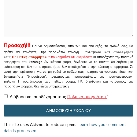
Προσοχή!!!
Για να δημοσιεύονται, από 'δω και στο εξής, τα σχόλιά σας, θα
πρέπει να επιλέγετε, την παρακάτω επιλογή
"
Διάβασα και αποδέχομαι
τους
Πολιτική απορρήτου
"
που σημαίνει ότι διαβάσατε
κι αποδέχεστε την πολιτική
απορρήτου του
kozan.gr.
Αν, κάποια φορά, ξεχάσετε να το κάνετε θα λάβετε μια
ειδοποίηση ότι δεν το πατήσατε (αρα δεν αποδεχτήκατε την πολιτική απορρήτου). Σε
αυτή την περίπτωση, για να μη χαθεί το σχόλιο σας, πατήστε να γυρίσετε πίσω και
ξαναπατήστε "δημοσίευση", τσεκάροντας, προηγουμένως, την προαναφερόμενη
επιλογή.
Η συμπλήρωση των πεδίων όνομα, Ηλ. διεύθυνση και ιστότοπος, της
παραπάνω φόρμας,
δεν είναι υποχρεωτική.
Διάβασα και αποδέχομαι τους
Πολιτική απορρήτου
*
This site uses Akismet to reduce spam.
Learn how your comment
data is processed.