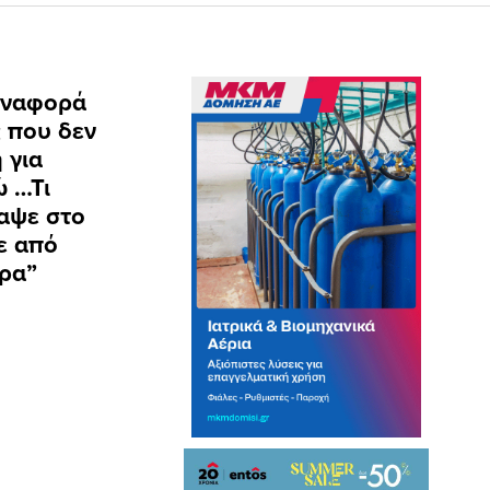
 αναφορά
ς που δεν
 για
ώ …Τι
ραψε στο
ε από
ήρα”