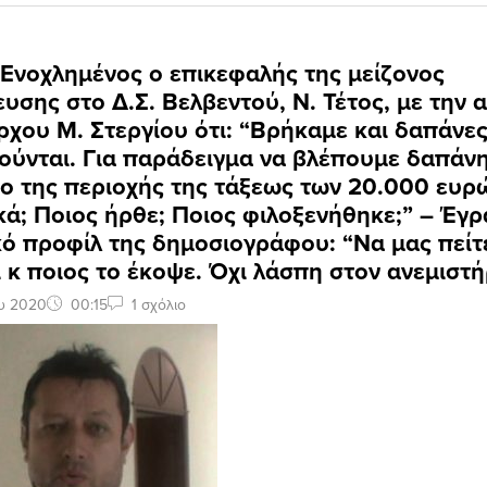
 Ενοχλημένος ο επικεφαλής της μείζονος
ευσης στο Δ.Σ. Βελβεντού, Ν. Τέτος, με την
χου Μ. Στεργίου ότι: “Βρήκαμε και δαπάνε
ούνται. Για παράδειγμα να βλέπουμε δαπάνη
ο της περιοχής της τάξεως των 20.000 ευρ
ικά; Ποιος ήρθε; Ποιος φιλοξενήθηκε;” – Έγ
ό προφίλ της δημοσιογράφου: “Να μας πείτ
ι κ ποιος το έκοψε. Όχι λάσπη στον ανεμιστ
ου 2020
00:15
1 σχόλιο