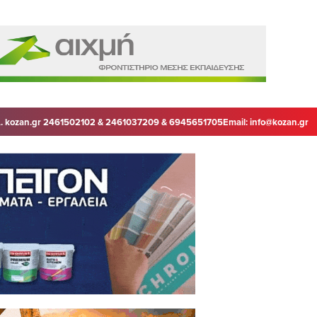
. kozan.gr 2461502102 & 2461037209 & 6945651705
Email:
info@kozan.gr