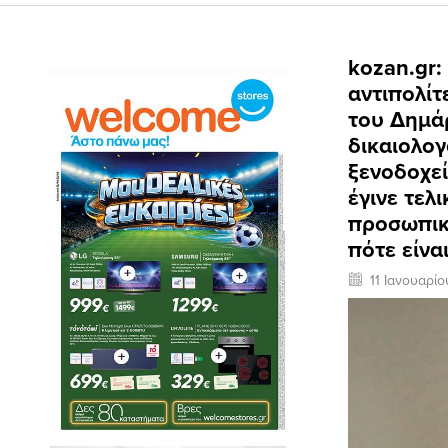
kozan.gr:
αντιπολίτ
του Δημάρ
δικαιολογ
ξενοδοχεί
έγινε τελ
προσωπικ
πότε είνα
11 Ιανουαρί