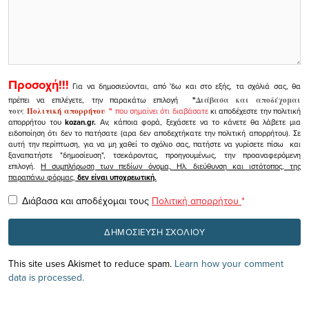
Προσοχή!!!
Για να δημοσιεύονται, από 'δω και στο εξής, τα σχόλιά σας, θα
πρέπει να επιλέγετε, την παρακάτω επιλογή
"
Διάβασα και αποδέχομαι
τους
Πολιτική απορρήτου
"
που σημαίνει ότι διαβάσατε
κι αποδέχεστε την πολιτική
απορρήτου του
kozan.gr.
Αν, κάποια φορά, ξεχάσετε να το κάνετε θα λάβετε μια
ειδοποίηση ότι δεν το πατήσατε (αρα δεν αποδεχτήκατε την πολιτική απορρήτου). Σε
αυτή την περίπτωση, για να μη χαθεί το σχόλιο σας, πατήστε να γυρίσετε πίσω και
ξαναπατήστε "δημοσίευση", τσεκάροντας, προηγουμένως, την προαναφερόμενη
επιλογή.
Η συμπλήρωση των πεδίων όνομα, Ηλ. διεύθυνση και ιστότοπος, της
παραπάνω φόρμας,
δεν είναι υποχρεωτική.
Διάβασα και αποδέχομαι τους
Πολιτική απορρήτου
*
This site uses Akismet to reduce spam.
Learn how your comment
data is processed.