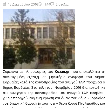
15 Δεκεμβρίου 2016
11:44
2 σχόλια
Σύμφωνα με πληροφορίες του
Kozan.gr
, που αποκαλύπτει τη
συγκεκριμένη εξέλιξη, σε μηνυτήρια αναφορά του Δήμου
Εορδαίας κατά της κοινοπραξίας του αγωγού TAP, προχωρά ο
δήμος Εορδαίας. Στα τέλη του Νοεµβρίου 2016 διαπιστώθηκε
ότι συνεργείο της κοινοπραξίας του αγωγού ΤΑP εισήλθε ,
χωρίς προηγούµενη ενηµέρωση και άδεια του ∆ήµου Εορδαίας
, σε δηµοτική δασική έκταση στην θέση Κουρί Πτολεµαΐδας και