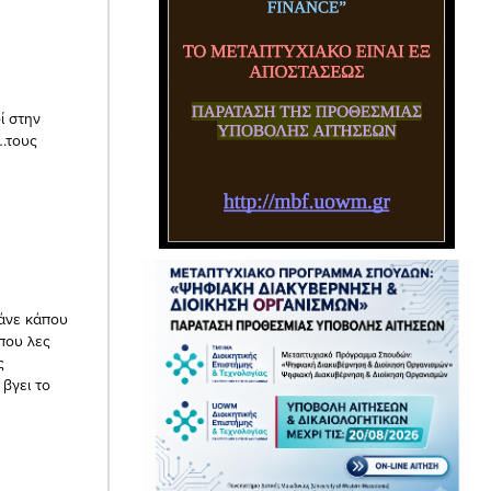
ί στην
….τους
τάνε κάπου
που λες
ς
 βγει το