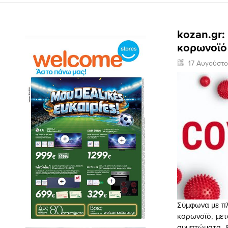
kozan.gr:
κορωνοϊό
17 Αυγούστ
Σύμφωνα με πλ
κορωνοϊό, με
συμπτώματα. Ε