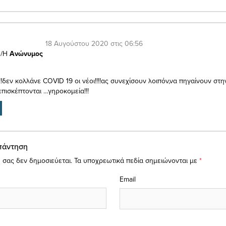
18 Αυγούστου 2020 στις 06:56
/Η
Ανώνυμος
!!δεν κολλάνε COVID 19 οι νέοι!!!!ας συνεχίσουν λοιπόν,να πηγαίνουν στη
επισκέπτονται …γηροκομεία!!!
πάντηση
 σας δεν δημοσιεύεται.
Τα υποχρεωτικά πεδία σημειώνονται με
*
Email