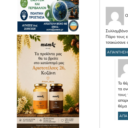
Ο
Συλλαμβάνον
Πάρο τους εί
τσακώσανε σ
ΑΠΑΝΤΗΣΗ
Το θέ
τα ον
τους
απαρά
θέμα 
ΑΠΑ