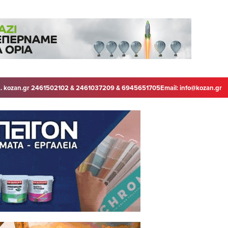
. kozan.gr 2461502102 & 2461037209 & 6945651705
Email:
info@kozan.gr