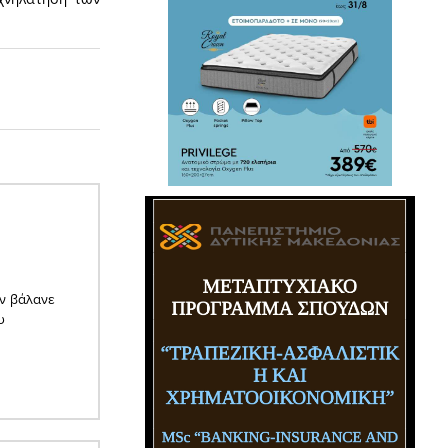
εν βάλανε
υ