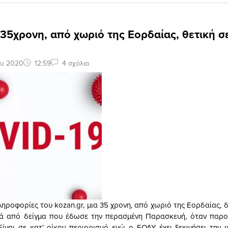
 35χρονη, από χωριό της Εορδαίας, θετική σ
ου 2020
12:59
4 σχόλια
ηροφορίες του kozan.gr, μια 35 χρονη, από χωριό της Εορδαίας, 
τά από δείγμα που έδωσε την περασμένη Παρασκευή, όταν παρο
ίναι σε κατ’ οίκον περιορισμό ενώ ο ΕΟΔΥ έχει ξεκινήσει την 