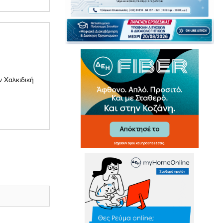
ν Χαλκιδική