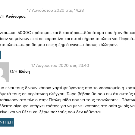
17 Αυγούστου 2020 στις 14:28
/Η
Ανώνυμος
ται….και 5000€ πρόστιμο…και δικαστήριο…..δύο άτομα που ήταν θετικο
παν να μείνουν εκεί σε καραντίνα και αυτοί πήραν το πλοίο για Πειραιά
το πλοίο….τώρα θα μου πεις η ζημιά έγινε….πόσους κόλλησαν..
17 Αυγούστου 2020 στις 23:40
Ο/Η
Ελένη
μα είναι τους δίνουν κάποιο χαρτί φεύγοντας από το νοσοκομείο ή κρα
όματά τους σε περίπτωση ελέγχου; Τώρα βέβαια θα σου πω ότι αυτούς 
 τσάκωσαν στο πλοίο στην Πτολεμαΐδα πού να τους τσακώσουν… Πάντω
δεκτο σίγουρα υπάρχει τρόπος για να μείνει κάποιος στο σπίτι χωρίς να
είναι και να θέλει και ξέρω πολλούς που δεν κάθονται…
ΝΤΗΣΗ