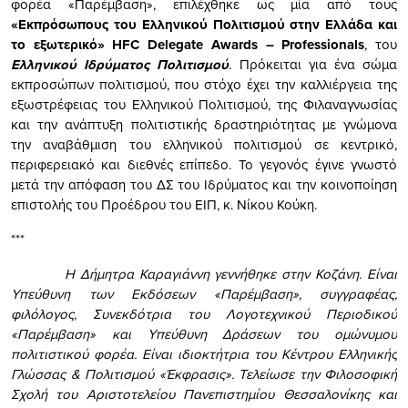
φορέα «Παρέμβαση», επιλέχθηκε ως μία από τους
«Εκπρόσωπους του Ελληνικού Πολιτισμού στην Ελλάδα και
το εξωτερικό»
HFC
Delegate
Awards
–
Professionals
, του
Ελληνικού Ιδρύματος Πολιτισμού
. Πρόκειται για ένα σώμα
εκπροσώπων πολιτισμού, που στόχο έχει την καλλιέργεια της
εξωστρέφειας του Ελληνικού Πολιτισμού, της Φιλαναγνωσίας
και την ανάπτυξη πολιτιστικής δραστηριότητας με γνώμονα
την αναβάθμιση του ελληνικού πολιτισμού σε κεντρικό,
περιφερειακό και διεθνές επίπεδο. Το γεγονός έγινε γνωστό
μετά την απόφαση του ΔΣ του Ιδρύματος και την κοινοποίηση
επιστολής του Προέδρου του ΕΙΠ, κ. Νίκου Κούκη.
***
Η Δήμητρα Καραγιάννη γεννήθηκε στην Κοζάνη. Είναι
Υπεύθυνη των Εκδόσεων «Παρέμβαση», συγγραφέας,
φιλόλογος, Συνεκδότρια του Λογοτεχνικού Περιοδικού
«Παρέμβαση» και Υπεύθυνη Δράσεων του ομώνυμου
πολιτιστικού φορέα. Είναι ιδιοκτήτρια του Κέντρου Ελληνικής
Γλώσσας & Πολιτισμού «Έκφρασις». Τελείωσε την Φιλοσοφική
Σχολή του Αριστοτελείου Πανεπιστημίου Θεσσαλονίκης και