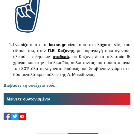
Γνωρίζετε ότι το
kozan.gr
είναι από τα ελάχιστα
site, του
είδους του,
στην
Π.Ε. Κοζάνης
, με παραγωγή πρωτογενούς
υλικού – ειδήσεων,
σταθερά,
σε Κοζάνη & τα τελευταία 15
χρόνια και στην Πτολεμαΐδα, καλύπτοντας σε ποσοστό άνω
του 80% όλα τα γεγονότα δράσεις που λαμβάνουν χώρα στις
δύο μεγαλύτερες πόλεις της Δ. Μακεδονίας;
Διαβάστε τη συνέχεια εδώ...
Μείνετε συντονισμένοι