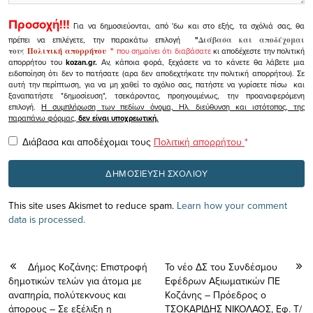
Προσοχή!!!
Για να δημοσιεύονται, από 'δω και στο εξής, τα σχόλιά σας, θα
πρέπει να επιλέγετε, την παρακάτω επιλογή
"
Διάβασα και αποδέχομαι
τους
Πολιτική απορρήτου
"
που σημαίνει ότι διαβάσατε
κι αποδέχεστε την πολιτική
απορρήτου του
kozan.gr.
Αν, κάποια φορά, ξεχάσετε να το κάνετε θα λάβετε μια
ειδοποίηση ότι δεν το πατήσατε (αρα δεν αποδεχτήκατε την πολιτική απορρήτου). Σε
αυτή την περίπτωση, για να μη χαθεί το σχόλιο σας, πατήστε να γυρίσετε πίσω και
ξαναπατήστε "δημοσίευση", τσεκάροντας, προηγουμένως, την προαναφερόμενη
επιλογή.
Η συμπλήρωση των πεδίων όνομα, Ηλ. διεύθυνση και ιστότοπος, της
παραπάνω φόρμας,
δεν είναι υποχρεωτική.
Διάβασα και αποδέχομαι τους
Πολιτική απορρήτου
*
This site uses Akismet to reduce spam.
Learn how your comment
data is processed.
Δήμος Κοζάνης: Επιστροφή
Το νέο ΔΣ του Συνδέσμου
δημοτικών τελών για άτομα με
Εφέδρων Αξιωματικών ΠΕ
αναπηρία, πολύτεκνους και
Κοζάνης – Πρόεδρος ο
άπορους – Σε εξέλιξη η
ΤΣΟΚΑΡΙΔΗΣ ΝΙΚΟΛΑΟΣ, Εφ. Τ/