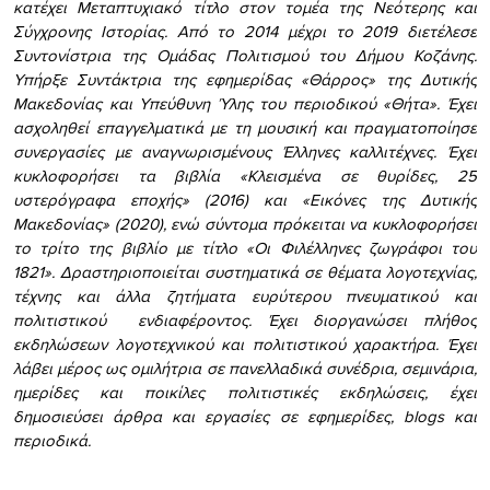
κατέχει Μεταπτυχιακό τίτλο στον τομέα της Νεότερης και
Σύγχρονης Ιστορίας.
Από το 2014 μέχρι το 2019 διετέλεσε
Συντονίστρια της Ομάδας Πολιτισμού του Δήμου Κοζάνης.
Υπήρξε Συντάκτρια της εφημερίδας «Θάρρος» της Δυτικής
Μακεδονίας και Υπεύθυνη Ύλης του περιοδικού «Θήτα». Έχει
ασχοληθεί επαγγελματικά με τη μουσική και πραγματοποίησε
συνεργασίες με αναγνωρισμένους Έλληνες καλλιτέχνες. Έχει
κυκλοφορήσει τα βιβλία «Κλεισμένα σε θυρίδες, 25
υστερόγραφα εποχής» (2016) και «Εικόνες της Δυτικής
Μακεδονίας» (2020), ενώ σύντομα πρόκειται να κυκλοφορήσει
το τρίτο της βιβλίο με τίτλο «Οι Φιλέλληνες ζωγράφοι του
1821». Δραστηριοποιείται συστηματικά σε θέματα λογοτεχνίας,
τέχνης και άλλα ζητήματα ευρύτερου πνευματικού και
πολιτιστικού ενδιαφέροντος. Έχει διοργανώσει πλήθος
εκδηλώσεων λογοτεχνικού και πολιτιστικού χαρακτήρα. Έχει
λάβει μέρος ως ομιλήτρια σε πανελλαδικά συνέδρια, σεμινάρια,
ημερίδες και ποικίλες πολιτιστικές εκδηλώσεις, έχει
δημοσιεύσει άρθρα και εργασίες σε εφημερίδες, blogs και
περιοδικά.