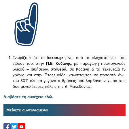
Γνωρίζετε ότι το
kozan.gr
είναι από τα ελάχιστα
site, του
είδους του,
στην
Π.Ε. Κοζάνης
, με παραγωγή πρωτογενούς
υλικού – ειδήσεων,
σταθερά,
σε Κοζάνη & τα τελευταία 15
χρόνια και στην Πτολεμαΐδα, καλύπτοντας σε ποσοστό άνω
του 80% όλα τα γεγονότα δράσεις που λαμβάνουν χώρα στις
δύο μεγαλύτερες πόλεις της Δ. Μακεδονίας;
Διαβάστε τη συνέχεια εδώ...
Μείνετε συντονισμένοι