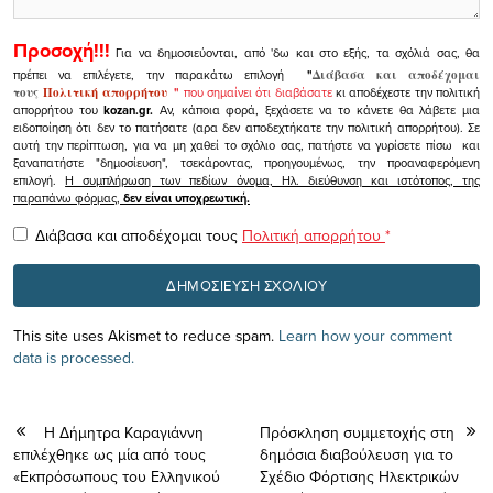
Προσοχή!!!
Για να δημοσιεύονται, από 'δω και στο εξής, τα σχόλιά σας, θα
πρέπει να επιλέγετε, την παρακάτω επιλογή
"
Διάβασα και αποδέχομαι
τους
Πολιτική απορρήτου
"
που σημαίνει ότι διαβάσατε
κι αποδέχεστε την πολιτική
απορρήτου του
kozan.gr.
Αν, κάποια φορά, ξεχάσετε να το κάνετε θα λάβετε μια
ειδοποίηση ότι δεν το πατήσατε (αρα δεν αποδεχτήκατε την πολιτική απορρήτου). Σε
αυτή την περίπτωση, για να μη χαθεί το σχόλιο σας, πατήστε να γυρίσετε πίσω και
ξαναπατήστε "δημοσίευση", τσεκάροντας, προηγουμένως, την προαναφερόμενη
επιλογή.
Η συμπλήρωση των πεδίων όνομα, Ηλ. διεύθυνση και ιστότοπος, της
παραπάνω φόρμας,
δεν είναι υποχρεωτική.
Διάβασα και αποδέχομαι τους
Πολιτική απορρήτου
*
This site uses Akismet to reduce spam.
Learn how your comment
data is processed.
Η Δήμητρα Καραγιάννη
Πρόσκληση συμμετοχής στη
επιλέχθηκε ως μία από τους
δημόσια διαβούλευση για το
«Εκπρόσωπους του Ελληνικού
Σχέδιο Φόρτισης Ηλεκτρικών