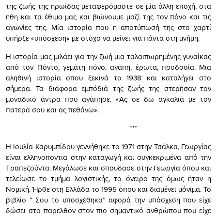
της ζωής της ηρωίδας μεταφερόμαστε σε μία άλλη εποχή, στα
ήθη και τα έθιμα μας και βιώνουμε μαζί της τον πόνο και τις
αγωνίες της. Μία ιστορία που η αποτύπωσή της στο χαρτί
υπήρξε «υπόσχεση» με στόχο να μείνει για πάντα στη μνήμη.
Η ιστορία μας μιλάει για την ζωή μια ταλαιπωρημένης γυναίκας
από τον Πόντο, γεμάτη πόνο, αγάπη, έρωτα, προδοσία. Μια
αληθινή ιστορία όπου ξεκινά το 1938 και καταλήγει στο
σήμερα. Τα διάφορα εμπόδιά της ζωής της στερήσαν τον
μοναδικό άντρα που αγάπησε. «Ας σε δω αγκαλιά με τον
πατερά σου και ας πεθάνω».
***
Η Ιουλία Καρυμπίδου γεννήθηκε το 1971 στην Τσάλκα, Γεωργίας
είναι ελληνοποντια στην καταγωγή και συγκεκριμένα από την
Τραπεζούντα. Μεγάλωσε και σπούδασε στην Γεωργία όπου και
τελείωσε το τμήμα λογιστικής, το όνειρο της όμως ήταν η
Νομική. Ήρθε στη Ελλάδα το 1995 όπου και διαμένει μόνιμα. Το
βιβλίο ” Σου το υποσχέθηκα” αφορά την υπόσχεση που είχε
δώσει στο παρελθόν στον πιο σημαντικό ανθρώπου που είχε