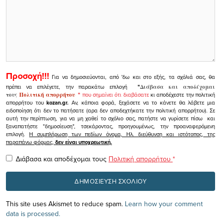
Προσοχή!!!
Για να δημοσιεύονται, από 'δω και στο εξής, τα σχόλιά σας, θα
πρέπει να επιλέγετε, την παρακάτω επιλογή
"
Διάβασα και αποδέχομαι
τους
Πολιτική απορρήτου
"
που σημαίνει ότι διαβάσατε
κι αποδέχεστε την πολιτική
απορρήτου του
kozan.gr.
Αν, κάποια φορά, ξεχάσετε να το κάνετε θα λάβετε μια
ειδοποίηση ότι δεν το πατήσατε (αρα δεν αποδεχτήκατε την πολιτική απορρήτου). Σε
αυτή την περίπτωση, για να μη χαθεί το σχόλιο σας, πατήστε να γυρίσετε πίσω και
ξαναπατήστε "δημοσίευση", τσεκάροντας, προηγουμένως, την προαναφερόμενη
επιλογή.
Η συμπλήρωση των πεδίων όνομα, Ηλ. διεύθυνση και ιστότοπος, της
παραπάνω φόρμας,
δεν είναι υποχρεωτική.
Διάβασα και αποδέχομαι τους
Πολιτική απορρήτου
*
This site uses Akismet to reduce spam.
Learn how your comment
data is processed.