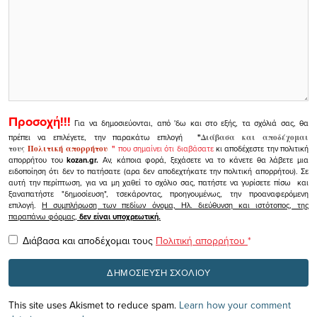
Προσοχή!!!
Για να δημοσιεύονται, από 'δω και στο εξής, τα σχόλιά σας, θα
πρέπει να επιλέγετε, την παρακάτω επιλογή
"
Διάβασα και αποδέχομαι
τους
Πολιτική απορρήτου
"
που σημαίνει ότι διαβάσατε
κι αποδέχεστε την πολιτική
απορρήτου του
kozan.gr.
Αν, κάποια φορά, ξεχάσετε να το κάνετε θα λάβετε μια
ειδοποίηση ότι δεν το πατήσατε (αρα δεν αποδεχτήκατε την πολιτική απορρήτου). Σε
αυτή την περίπτωση, για να μη χαθεί το σχόλιο σας, πατήστε να γυρίσετε πίσω και
ξαναπατήστε "δημοσίευση", τσεκάροντας, προηγουμένως, την προαναφερόμενη
επιλογή.
Η συμπλήρωση των πεδίων όνομα, Ηλ. διεύθυνση και ιστότοπος, της
παραπάνω φόρμας,
δεν είναι υποχρεωτική.
Διάβασα και αποδέχομαι τους
Πολιτική απορρήτου
*
This site uses Akismet to reduce spam.
Learn how your comment