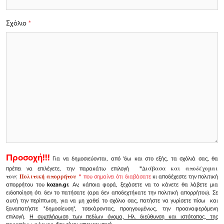
Σχόλιο
*
Προσοχή!!!
Για να δημοσιεύονται, από 'δω και στο εξής, τα σχόλιά σας, θα
πρέπει να επιλέγετε, την παρακάτω επιλογή
"
Διάβασα και αποδέχομαι
τους
Πολιτική απορρήτου
"
που σημαίνει ότι διαβάσατε
κι αποδέχεστε την πολιτική
απορρήτου του
kozan.gr.
Αν, κάποια φορά, ξεχάσετε να το κάνετε θα λάβετε μια
ειδοποίηση ότι δεν το πατήσατε (αρα δεν αποδεχτήκατε την πολιτική απορρήτου). Σε
αυτή την περίπτωση, για να μη χαθεί το σχόλιο σας, πατήστε να γυρίσετε πίσω και
ξαναπατήστε "δημοσίευση", τσεκάροντας, προηγουμένως, την προαναφερόμενη
επιλογή.
Η συμπλήρωση των πεδίων όνομα, Ηλ. διεύθυνση και ιστότοπος, της