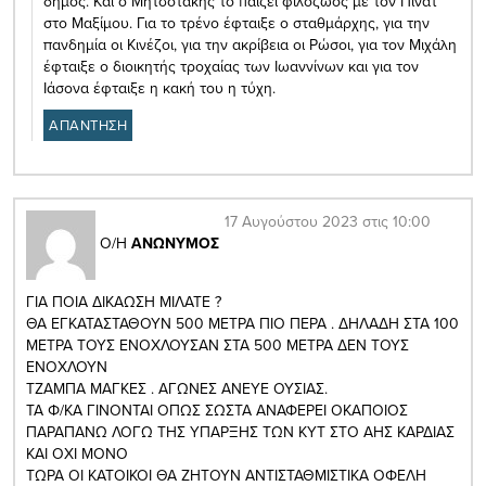
δήμος. Και ο Μητσοτάκης το παίζει φιλόζωος με τον Πινατ
στο Μαξίμου. Για το τρένο έφταιξε ο σταθμάρχης, για την
πανδημία οι Κινέζοι, για την ακρίβεια οι Ρώσοι, για τον Μιχάλη
έφταιξε ο διοικητής τροχαίας των Ιωαννίνων και για τον
Ιάσονα έφταιξε η κακή του η τύχη.
ΑΠΑΝΤΗΣΗ
17 Αυγούστου 2023 στις 10:00
Ο/Η
ΑΝΩΝΥΜΟΣ
ΓΙΑ ΠΟΙΑ ΔΙΚΑΩΣΗ ΜΙΛΑΤΕ ?
ΘΑ ΕΓΚΑΤΑΣΤΑΘΟΥΝ 500 ΜΕΤΡΑ ΠΙΟ ΠΕΡΑ . ΔΗΛΑΔΗ ΣΤΑ 100
ΜΕΤΡΑ ΤΟΥΣ ΕΝΟΧΛΟΥΣΑΝ ΣΤΑ 500 ΜΕΤΡΑ ΔΕΝ ΤΟΥΣ
ΕΝΟΧΛΟΥΝ
ΤΖΑΜΠΑ ΜΑΓΚΕΣ . ΑΓΩΝΕΣ ΑΝΕΥΕ ΟΥΣΙΑΣ.
ΤΑ Φ/ΚΑ ΓΙΝΟΝΤΑΙ ΟΠΩΣ ΣΩΣΤΑ ΑΝΑΦΕΡΕΙ ΟΚΑΠΟΙΟΣ
ΠΑΡΑΠΑΝΩ ΛΟΓΩ ΤΗΣ ΥΠΑΡΞΗΣ ΤΩΝ ΚΥΤ ΣΤΟ ΑΗΣ ΚΑΡΔΙΑΣ
ΚΑΙ ΟΧΙ ΜΟΝΟ
ΤΩΡΑ ΟΙ ΚΑΤΟΙΚΟΙ ΘΑ ΖΗΤΟΥΝ ΑΝΤΙΣΤΑΘΜΙΣΤΙΚΑ ΟΦΕΛΗ