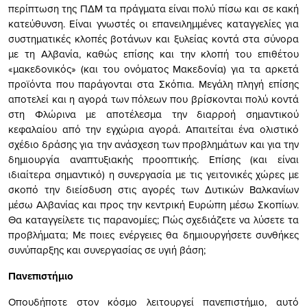
περίπτωση της ΠΔΜ τα πράγματα είναι πολύ πίσω και σε κακή
κατεύθυνση. Είναι γνωστές οι επανειλημμένες καταγγελίες για
συστηματικές κλοπές βοτάνων και ξυλείας κοντά στα σύνορα
με τη Αλβανία, καθώς επίσης και την κλοπή του επιθέτου
«μακεδονικός» (και του ονόματος Μακεδονία) για τα αρκετά
προϊόντα που παράγονται στα Σκόπια. Μεγάλη πληγή επίσης
αποτελεί και η αγορά των πόλεων που βρίσκονται πολύ κοντά
στη Φλώρινα με αποτέλεσμα την διαρροή σημαντικού
κεφαλαίου από την εγχώρια αγορά. Απαιτείται ένα ολιστικό
σχέδιο δράσης για την ανάσχεση των προβλημάτων και για την
δημιουργία αναπτυξιακής προοπτικής. Επίσης (και είναι
ιδιαίτερα σημαντικό) η συνεργασία με τις γειτονικές χώρες με
σκοπό την διείσδυση στις αγορές των Δυτικών Βαλκανίων
μέσω Αλβανίας και προς την κεντρική Ευρώπη μέσω Σκοπίων.
Θα καταγγείλετε τις παρανομίες; Πώς σχεδιάζετε να λύσετε τα
προβλήματα; Με ποιες ενέργειες θα δημιουργήσετε συνθήκες
συνύπαρξης και συνεργασίας σε υγιή βάση;
Πανεπιστήμιο
Οπουδήποτε στον κόσμο λειτουργεί πανεπιστήμιο, αυτό