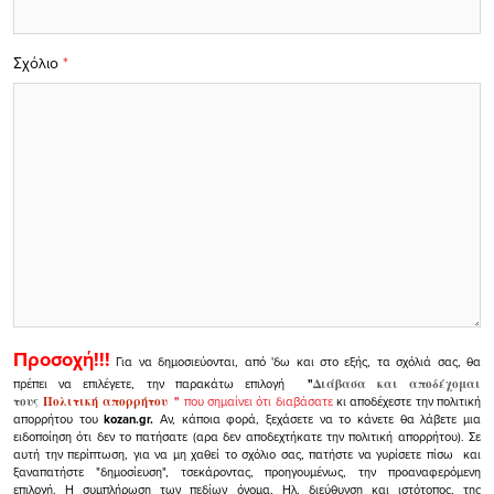
Σχόλιο
*
Προσοχή!!!
Για να δημοσιεύονται, από 'δω και στο εξής, τα σχόλιά σας, θα
πρέπει να επιλέγετε, την παρακάτω επιλογή
"
Διάβασα και αποδέχομαι
τους
Πολιτική απορρήτου
"
που σημαίνει ότι διαβάσατε
κι αποδέχεστε την πολιτική
απορρήτου του
kozan.gr.
Αν, κάποια φορά, ξεχάσετε να το κάνετε θα λάβετε μια
ειδοποίηση ότι δεν το πατήσατε (αρα δεν αποδεχτήκατε την πολιτική απορρήτου). Σε
αυτή την περίπτωση, για να μη χαθεί το σχόλιο σας, πατήστε να γυρίσετε πίσω και
ξαναπατήστε "δημοσίευση", τσεκάροντας, προηγουμένως, την προαναφερόμενη
επιλογή.
Η συμπλήρωση των πεδίων όνομα, Ηλ. διεύθυνση και ιστότοπος, της