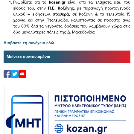
Γνωρίζετε ότι το
kozan.gr
είναι από τα ελάχιστα
site, του
είδους του,
στην
Π.Ε. Κοζάνης
, με παραγωγή πρωτογενούς
υλικού – ειδήσεων,
σταθερά,
σε Κοζάνη & τα τελευταία 15
χρόνια και στην Πτολεμαΐδα, καλύπτοντας σε ποσοστό άνω
του 80% όλα τα γεγονότα δράσεις που λαμβάνουν χώρα στις
δύο μεγαλύτερες πόλεις της Δ. Μακεδονίας;
Διαβάστε τη συνέχεια εδώ...
Μείνετε συντονισμένοι