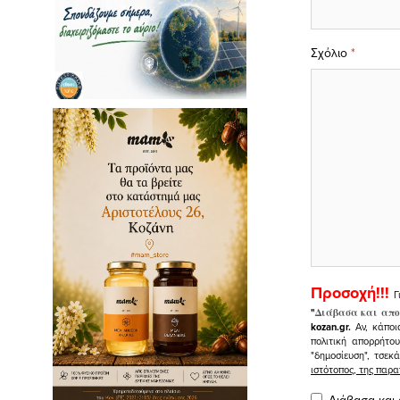
Σχόλιο
*
Προσοχή!!!
Γ
"
Διάβασα και απο
kozan.gr.
Αν, κάποι
πολιτική απορρήτο
"δημοσίευση", τσεκ
ιστότοπος, της πα
Διάβασα και