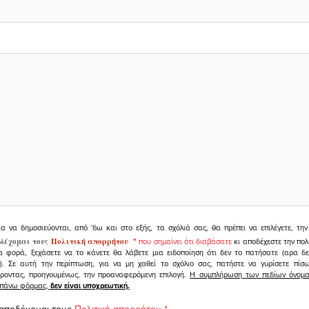
ια να δημοσιεύονται, από 'δω και στο εξής, τα σχόλιά σας, θα πρέπει να επιλέγετε, τ
δέχομαι τους
Πολιτική απορρήτου
"
που σημαίνει ότι διαβάσατε
κι αποδέχεστε την πολ
α φορά, ξεχάσετε να το κάνετε θα λάβετε μια ειδοποίηση ότι δεν το πατήσατε (αρα δ
υ). Σε αυτή την περίπτωση, για να μη χαθεί το σχόλιο σας, πατήστε να γυρίσετε πί
άροντας, προηγουμένως, την προαναφερόμενη επιλογή.
Η συμπλήρωση των πεδίων όνομα,
ραπάνω φόρμας,
δεν είναι υποχρεωτική.
 αποδέχομαι τους
Πολιτική απορρήτου
*