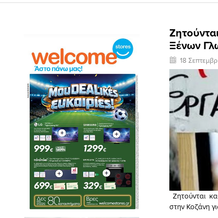
Ζητούντα
Ξένων Γλ
18 Σεπτεμβρ
Ζητούνται κα
στην Κοζάνη γ