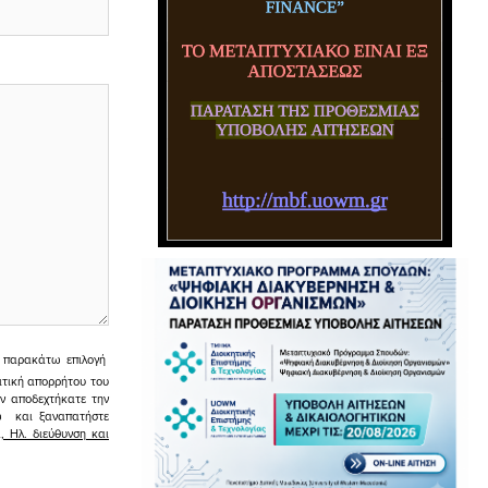
ην παρακάτω επιλογή
ιτική απορρήτου του
εν αποδεχτήκατε την
σω και ξαναπατήστε
 Ηλ. διεύθυνση και