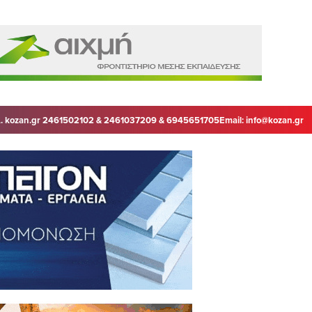
. kozan.gr 2461502102 & 2461037209 & 6945651705
Email:
info@kozan.gr