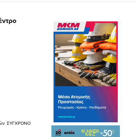
έντρο
σσών ΣΥΓΧΡΟΝΟ