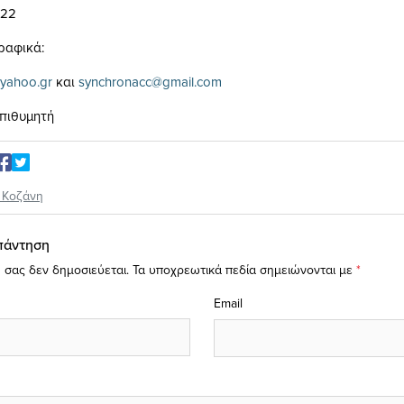
022
γραφικά:
yahoo.gr
και
synchronacc@gmail.com
πιθυμητή
,
Κοζάνη
πάντηση
 σας δεν δημοσιεύεται.
Τα υποχρεωτικά πεδία σημειώνονται με
*
Email