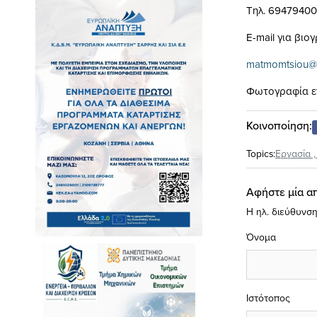
Τηλ. 6947940
E-mail για βιο
matmomtsiou@
Φωτογραφία ε
Κοινοποίηση:
Topics:
Eργασία
Αφήστε μία α
Η ηλ. διεύθυνση
Όνομα
Ιστότοπος