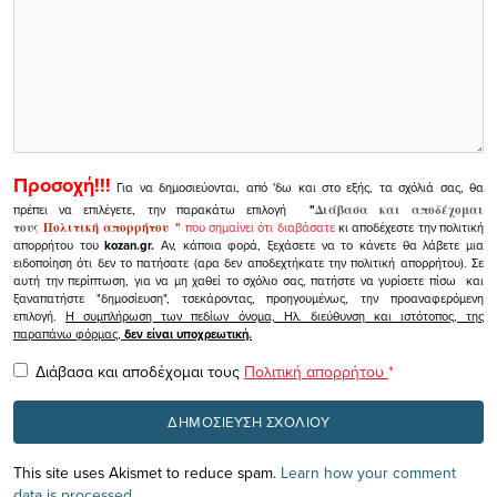
Προσοχή!!!
Για να δημοσιεύονται, από 'δω και στο εξής, τα σχόλιά σας, θα
πρέπει να επιλέγετε, την παρακάτω επιλογή
"
Διάβασα και αποδέχομαι
τους
Πολιτική απορρήτου
"
που σημαίνει ότι διαβάσατε
κι αποδέχεστε την πολιτική
απορρήτου του
kozan.gr.
Αν, κάποια φορά, ξεχάσετε να το κάνετε θα λάβετε μια
ειδοποίηση ότι δεν το πατήσατε (αρα δεν αποδεχτήκατε την πολιτική απορρήτου). Σε
αυτή την περίπτωση, για να μη χαθεί το σχόλιο σας, πατήστε να γυρίσετε πίσω και
ξαναπατήστε "δημοσίευση", τσεκάροντας, προηγουμένως, την προαναφερόμενη
επιλογή.
Η συμπλήρωση των πεδίων όνομα, Ηλ. διεύθυνση και ιστότοπος, της
παραπάνω φόρμας,
δεν είναι υποχρεωτική.
Διάβασα και αποδέχομαι τους
Πολιτική απορρήτου
*
This site uses Akismet to reduce spam.
Learn how your comment
data is processed.