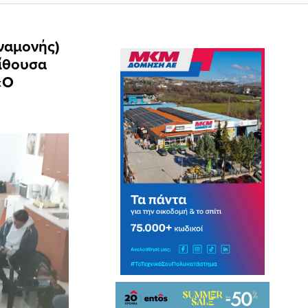
ναμονής)
αίθουσα
«Ο