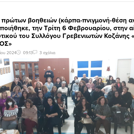
ο πρώτων βοηθειών (κάρπα-πνιγμονή-θέση α
ποιήθηκε, την Τρίτη 6 Φεβρουαρίου, στην 
υτικού του Συλλόγου Γρεβενιωτών Κοζάνης 
ΝΟΣ»
ίου 2024
09:13
3 σχόλια