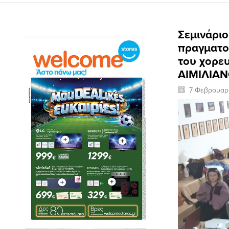
Σεμινάρι
πραγματο
του χορε
ΑΙΜΙΛΙΑ
7 Φεβρουαρ