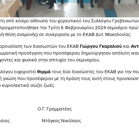
τη από κόσμο αίθουσα του χορευτικού του Συλλόγου Γρεβενιωτώ
πραγματοποιήθηκε την Τρίτη 6 Φεβρουαρίου 2024 σεμινάριο πρώ
νή-θέση αναμονής) σε συνεργασία με το ΕΚΑΒ Δυτ. Μακεδονίας.
 παρουσίαση των διασωστών του ΕΚΑΒ
Γιώργου Γκαραλιού
και
Αντ
ιωματική προσέγγιση που προσέφεραν, δημιούργησαν απόλυτη ικα
οντες και φυσικά στην επιτυχία του σεμιναρίου.
λλόγου ευχαριστεί
θερμά
τους δύο διασώστες του ΕΚΑΒ για την πολ
ή γνώση που προσέφεραν με τη δράση τους αυτή στους προσκεκλη
 κυριολεκτικά σώζει ζωές.
ρος Ο Γ. Γραμματέας
θανάσιος Ντάγκας Νικόλαος