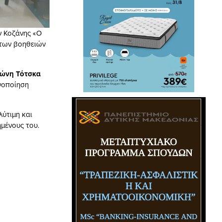
ν Κοζάνης «Ο
των βοηθειών
ώνη Τότσκα
νοποίηση
ύτιμη και
μένους του.