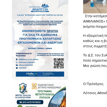
Στην κατάμεσ
ΑΙΜΙΛΙΑΝΟΣ» 
(κάρπα-πνιγμο
Η εξαιρετική
καθώς και η β
στους συμμετέχ
Το Δ.Σ. του Συ
πολύ σημαντικ
Μια γνώση που
Ο Πρόεδ
Λότσιος Α