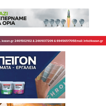
. kozan.gr 2461502102 & 2461037209 & 6945651705
Email:
info@kozan.gr