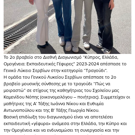
Το 2ο βραβείο στο Διεθνή Διαγωνισμό “Κύπρος, Ελλάδα,
Ομογένεια: Εκπαιδευτικές Γέφυρες” 2023-2024 απέσπασε το
Γενικό Λύκειο Σερβίων στην κατηγορία “Τραγούδι”.
Η ομάδα του Γενικού Λυκείου Σερβίων απέσπασε το 2ο
βραβείο μουσικής σύνθεσης με το τραγούδι “Πώς να
μοιραστώ” σε στίχους της καθηγήτριας του Σχολείου μας
Καμενίδου Νόπης (οικονομολόγου – ποιήτριας). Συμμετείχαν οι
μαθήτριες της Α’ Τάξης Ιωάννα Νίκου και Ευθυμία
Αντωνοπούλου και της Β’ Τάξης Γεωργία Νίκου.
Βασική επιδίωξη του διαγωνισμού είναι να αποτελέσει
εκπαιδευτική «γέφυρα» ανάμεσα στην Ελλάδα, την Κύπρο και
την Ομογένεια και να ενδυναμώσει τη συνεργασία και την