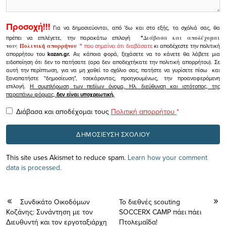
Προσοχή!!!
Για να δημοσιεύονται, από 'δω και στο εξής, τα σχόλιά σας, θα
πρέπει να επιλέγετε, την παρακάτω επιλογή
"
Διάβασα και αποδέχομαι
τους
Πολιτική απορρήτου
"
που σημαίνει ότι διαβάσατε
κι αποδέχεστε την πολιτική
απορρήτου του
kozan.gr.
Αν, κάποια φορά, ξεχάσετε να το κάνετε θα λάβετε μια
ειδοποίηση ότι δεν το πατήσατε (αρα δεν αποδεχτήκατε την πολιτική απορρήτου). Σε
αυτή την περίπτωση, για να μη χαθεί το σχόλιο σας, πατήστε να γυρίσετε πίσω και
ξαναπατήστε "δημοσίευση", τσεκάροντας, προηγουμένως, την προαναφερόμενη
επιλογή.
Η συμπλήρωση των πεδίων όνομα, Ηλ. διεύθυνση και ιστότοπος, της
παραπάνω φόρμας,
δεν είναι υποχρεωτική.
Διάβασα και αποδέχομαι τους
Πολιτική απορρήτου
*
This site uses Akismet to reduce spam.
Learn how your comment
data is processed.
Συνδικάτο Οικοδόμων
Το διεθνές scouting
Κοζάνης: Συνάντηση με τον
SOCCERX CAMP πάει πάει
Διευθυντή και τον εργοταξιάρχη
Πτολεμαΐδα!