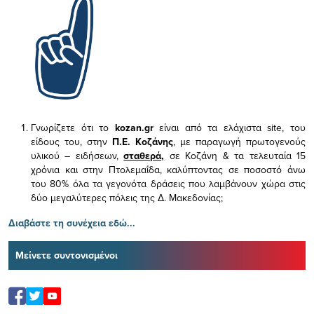
Γνωρίζετε ότι το
kozan.gr
είναι από τα ελάχιστα
site, του
είδους του,
στην
Π.Ε. Κοζάνης
, με παραγωγή πρωτογενούς
υλικού – ειδήσεων,
σταθερά,
σε Κοζάνη & τα τελευταία 15
χρόνια και στην Πτολεμαΐδα, καλύπτοντας σε ποσοστό άνω
του 80% όλα τα γεγονότα δράσεις που λαμβάνουν χώρα στις
δύο μεγαλύτερες πόλεις της Δ. Μακεδονίας;
Διαβάστε τη συνέχεια εδώ...
Μείνετε συντονισμένοι