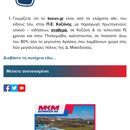
Γνωρίζετε ότι το
kozan.gr
είναι από τα ελάχιστα
site, του
είδους του,
στην
Π.Ε. Κοζάνης
, με παραγωγή πρωτογενούς
υλικού – ειδήσεων,
σταθερά,
σε Κοζάνη & τα τελευταία 15
χρόνια και στην Πτολεμαΐδα, καλύπτοντας σε ποσοστό άνω
του 80% όλα τα γεγονότα δράσεις που λαμβάνουν χώρα στις
δύο μεγαλύτερες πόλεις της Δ. Μακεδονίας;
Διαβάστε τη συνέχεια εδώ...
Μείνετε συντονισμένοι