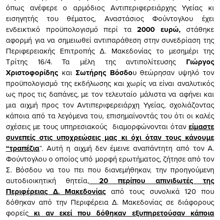
όπως ανέφερε ο αρμόδιος Αντιπεριφερειάρχης Υγείας κι
εισηγητής του θέματος, Αναστάσιος Φούντογλου έχει
ενδεικτικό προϋπολογισμό περί τα
2000 ευρώ,
στάθηκε
αφορμή για να σημειωθεί αντιπαράθεση στην συνεδρίαση της
Περιφερειακής Επιτροπής Δ. Μακεδονίας το μεσημέρι της
Τρίτης 16/4. Τα μέλη της αντιπολίτευσης
Γιώργος
Χριστοφορίδης
και
Σωτήρης Βόσδο
υ θεώρησαν υψηλό τον
προϋπολογισμό της εκδήλωσης και χωρίς να είναι αναλυτικός
ως προς τις δαπάνες, με τον τελευταίο μάλιστα να αφήνει και
μια αιχμή προς τον Αντιπεριφερειάρχη Υγείας, σχολιάζοντας
κάποια από τα λεγόμενα του, επισημαίνοντάς του ότι οι καλές
σχέσεις με τους υπηρεσιακούς διαμορφώνονται όταν
είμαστε
συνεπείς στις υποχρεώσεις μας κι όχι όταν τους κάνουμε
“τραπέζια
“. Αυτή η αιχμή δεν έμεινε αναπάντητη από τον Α.
Φούντογλου ο οποίος υπό μορφή ερωτήματος, ζήτησε από τον
Σ. Βόσδου να του πει που διανεμήθηκαν, την προηγούμενη
αυτοδιοικητική θητεία,
20 περίπου απινιδωτές της
Περιφέρειας Δ. Μακεδονίας
από τους συνολικά 120 που
δόθηκαν από την Περιφέρεια Δ. Μακεδονίας σε διάφορους
φορείς
κι αν εκεί που δόθηκαν εξυπηρετούσαν κάποια