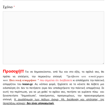
Σχόλιο
*
Προσοχή!!!
Για να δημοσιεύονται, από 'δω και στο εξής, τα σχόλιά σας, θα
πρέπει να επιλέγετε, την παρακάτω επιλογή
"
Διάβασα και αποδέχομαι
τους
Πολιτική απορρήτου
"
που σημαίνει ότι διαβάσατε
κι αποδέχεστε την πολιτική
απορρήτου του
kozan.gr.
Αν, κάποια φορά, ξεχάσετε να το κάνετε θα λάβετε μια
ειδοποίηση ότι δεν το πατήσατε (αρα δεν αποδεχτήκατε την πολιτική απορρήτου). Σε
αυτή την περίπτωση, για να μη χαθεί το σχόλιο σας, πατήστε να γυρίσετε πίσω και
ξαναπατήστε "δημοσίευση", τσεκάροντας, προηγουμένως, την προαναφερόμενη
επιλογή.
Η συμπλήρωση των πεδίων όνομα, Ηλ. διεύθυνση και ιστότοπος, της
παραπάνω φόρμας,
δεν είναι υποχρεωτική.