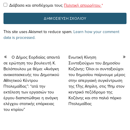
Διάβασα και αποδέχομαι τους
Πολιτική απορρήτου
*
This site uses Akismet to reduce spam.
Learn how your comment
data is processed.
O Δήμος Εορδαίας απαντά
Ενωτική Κίνηση
σε ερώτηση του βουλευτή Κ.
Συνταξιούχων του Δημοσίου
Βελόπουλου με θέμα: «Ανάγκη
Κοζάνης: Όλοι οι συνταξιούχοι
ανακατασκευής του Δημοτικού
του δημοσίου παίρνουμε μέρος
Αθλητικού Κέντρου
στην απεργιακή συγκέντρωση
Πτολεμαΐδας”: “ατά την
της 17ης Απρίλη, στις 11πμ στον
εκτέλεση των εργασιών του
κεντρικό πεζόδρομο της
έργου διαπιστώθηκε η ανάγκη
Κοζάνης και στο παλιό πάρκο
ελέγχου στατικής επάρκειας
Πτολεμαΐδας
του κτιρίου”