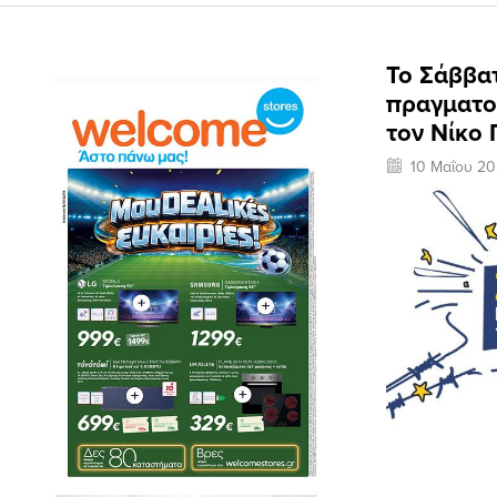
Το Σάββατ
πραγματο
τον Νίκο
10 Μαΐου 2