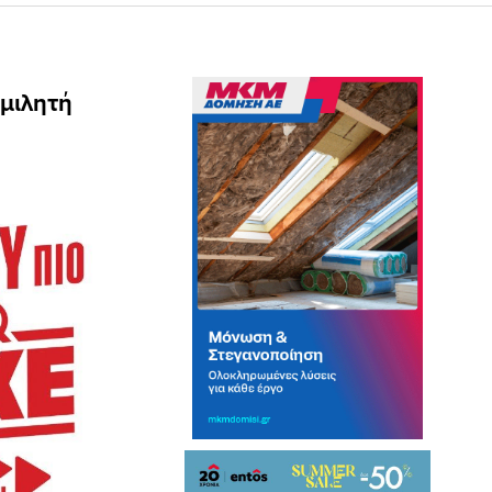
μιλητή