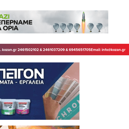
. kozan.gr 2461502102 & 2461037209 & 6945651705
Email:
info@kozan.gr