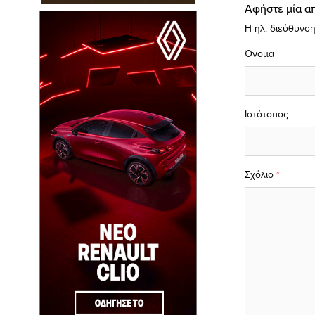
Αφήστε μία α
Η ηλ. διεύθυνση
Όνομα
Ιστότοπος
Σχόλιο
*