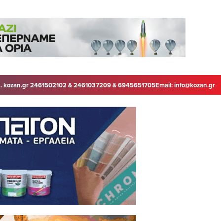
. kozan.gr 2461502102 & 2461037209 & 6945651705
Email:
info@kozan.gr