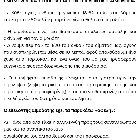
ΕΝΗΜΕΡΩΤΙΚΑ ΣΤΟΙΧΕΙΑ
ΓΙΑ ΤΗΝ ΕΘΕΛΟΝΤΙΚΗ
ΑΙΜΟΔΟΣΙΑ
• Κάθε υγιής άνδρας ή γυναίκα 18-62 ετών και βάρους
τουλάχιστον 50 κιλών μπορεί να γίνει εθελοντής αιμοδότης.
• Η
αιμοδοσία
είναι μια διαδικασία απολύτως ασφαλής και
ακίνδυνη για τον αιμοδότη.
• Δίνουμε περίπου το 1/20 του όγκου του αίματός μας, όγκος
που αναπληρώνεται μέσα σε 10 λεπτά, αφού απολαύσουμε ένα
χυμό από πορτοκάλι και ένα σνακ που θα μας προσφέρουν
ευγενικά ο φορέας διοργάνωσης της
αιμοδοσία
ς.
• Ο υποψήφιος αιμοδότης ελέγχεται από γιατρό πριν την
αιμοληψία (λήψη ιατρικού ιστορικού, αρτηριακής πίεσης και
αιματοκρίτη ή αιμοσφαιρίνης), έτσι που να διασφαλίζεται τόσο
η καλή υγεία του δότη, όσο και του λήπτη.
Ο εθελοντής αιμοδότης έχει τα παρακάτω «οφέλη»:
Α) Πάνω από όλα είναι η αλληλεγγύη προς τους συνανθρώπους
μας και το αναντικατάστατο
συναίσθημα του αλτρουϊσμού και της προσφοράς.