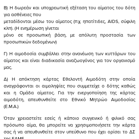
Β) Η δωρεάν και υποχρεωτική εξέταση του αίματος του δότη
για ασθένειες που
μεταδίδονται μέσω του αίματος (π.χ. ηπατίτιδες, ΑΙDS, σύφιλη
κλπ). (Η ενημέρωση γίνεται
μόνο σε προσωπική βάση, με απόλυτη προστασία των
προσωπικών δεδομένων)
Γ) Η
αιμοδοσία
συμβάλλει στην ανανέωση των κυττάρων του
αίματος και είναι διαδικασία αναζωογόνος για τον οργανισμό
μας.
Δ) Η απόκτηση κάρτας Εθελοντή Αιμοδότη στην οποία
αναγράφονται οι αιμοληψίες που συμμετείχε ο δότης καθώς
και η Ομάδα αίματος. Για την ενεργοποίηση της κάρτας
αιμοδότη, απευθυνθείτε στο Εθνικό Μητρώο
Αιμοδοσία
ς
(Ε.Μ.Α.)
Όταν χρειαστείτε εσείς ή κάποιο συγγενικό ή φιλικό σας
πρόσωπο αίμα, θα μπορείτε να χρησιμοποιήσετε την κάρτα
σας ή να απευθυνθείτε στον υπεύθυνο που έχει ορίσει το ΔΣ
της
ΕΛΜΕ