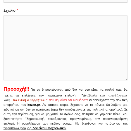
Σχόλιο
*
Προσοχή!!!
Για να δημοσιεύονται, από 'δω και στο εξής, τα σχόλιά σας, θα
πρέπει να επιλέγετε, την παρακάτω επιλογή
"
Διάβασα και αποδέχομαι
τους
Πολιτική απορρήτου
"
που σημαίνει ότι διαβάσατε
κι αποδέχεστε την πολιτική
απορρήτου του
kozan.gr.
Αν, κάποια φορά, ξεχάσετε να το κάνετε θα λάβετε μια
ειδοποίηση ότι δεν το πατήσατε (αρα δεν αποδεχτήκατε την πολιτική απορρήτου). Σε
αυτή την περίπτωση, για να μη χαθεί το σχόλιο σας, πατήστε να γυρίσετε πίσω και
ξαναπατήστε "δημοσίευση", τσεκάροντας, προηγουμένως, την προαναφερόμενη
επιλογή.
Η συμπλήρωση των πεδίων όνομα, Ηλ. διεύθυνση και ιστότοπος, της
παραπάνω φόρμας,
δεν είναι υποχρεωτική.