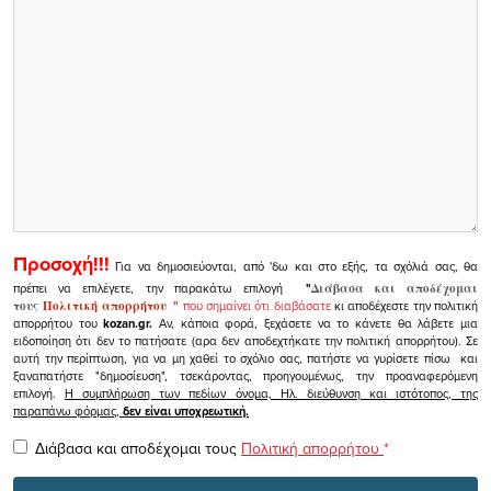
Προσοχή!!!
Για να δημοσιεύονται, από 'δω και στο εξής, τα σχόλιά σας, θα
πρέπει να επιλέγετε, την παρακάτω επιλογή
"
Διάβασα και αποδέχομαι
τους
Πολιτική απορρήτου
"
που σημαίνει ότι διαβάσατε
κι αποδέχεστε την πολιτική
απορρήτου του
kozan.gr.
Αν, κάποια φορά, ξεχάσετε να το κάνετε θα λάβετε μια
ειδοποίηση ότι δεν το πατήσατε (αρα δεν αποδεχτήκατε την πολιτική απορρήτου). Σε
αυτή την περίπτωση, για να μη χαθεί το σχόλιο σας, πατήστε να γυρίσετε πίσω και
ξαναπατήστε "δημοσίευση", τσεκάροντας, προηγουμένως, την προαναφερόμενη
επιλογή.
Η συμπλήρωση των πεδίων όνομα, Ηλ. διεύθυνση και ιστότοπος, της
παραπάνω φόρμας,
δεν είναι υποχρεωτική.
Διάβασα και αποδέχομαι τους
Πολιτική απορρήτου
*