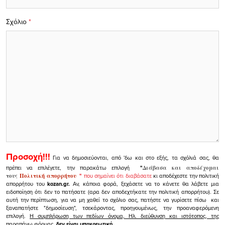
Σχόλιο
*
Προσοχή!!!
Για να δημοσιεύονται, από 'δω και στο εξής, τα σχόλιά σας, θα
πρέπει να επιλέγετε, την παρακάτω επιλογή
"
Διάβασα και αποδέχομαι
τους
Πολιτική απορρήτου
"
που σημαίνει ότι διαβάσατε
κι αποδέχεστε την πολιτική
απορρήτου του
kozan.gr.
Αν, κάποια φορά, ξεχάσετε να το κάνετε θα λάβετε μια
ειδοποίηση ότι δεν το πατήσατε (αρα δεν αποδεχτήκατε την πολιτική απορρήτου). Σε
αυτή την περίπτωση, για να μη χαθεί το σχόλιο σας, πατήστε να γυρίσετε πίσω και
ξαναπατήστε "δημοσίευση", τσεκάροντας, προηγουμένως, την προαναφερόμενη
επιλογή.
Η συμπλήρωση των πεδίων όνομα, Ηλ. διεύθυνση και ιστότοπος, της
παραπάνω φόρμας,
δεν είναι υποχρεωτική.