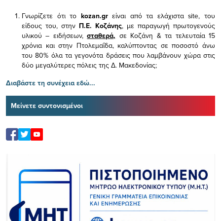
Γνωρίζετε ότι το
kozan.gr
είναι από τα ελάχιστα
site, του
είδους του,
στην
Π.Ε. Κοζάνης
, με παραγωγή πρωτογενούς
υλικού – ειδήσεων,
σταθερά,
σε Κοζάνη & τα τελευταία 15
χρόνια και στην Πτολεμαΐδα, καλύπτοντας σε ποσοστό άνω
του 80% όλα τα γεγονότα δράσεις που λαμβάνουν χώρα στις
δύο μεγαλύτερες πόλεις της Δ. Μακεδονίας;
Διαβάστε τη συνέχεια εδώ...
Μείνετε συντονισμένοι