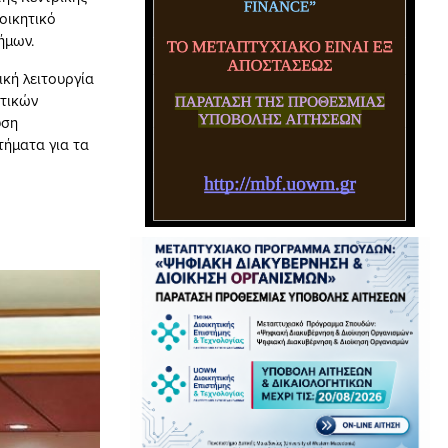
οικητικό
ήμων.
ική λειτουργία
οτικών
υση
ήματα για τα