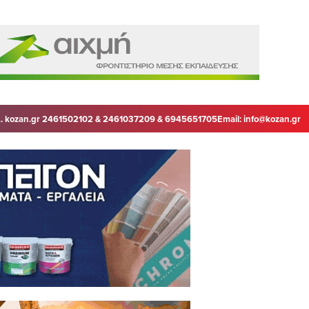
. kozan.gr 2461502102 & 2461037209 & 6945651705
Email:
info@kozan.gr