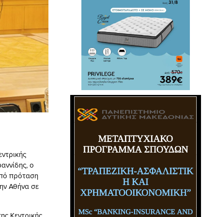
εντρικής
αννίδης, ο
 από πρόταση
ην Αθήνα σε
της Κεντρικής