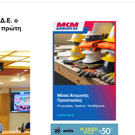
Δ.Ε. ο
η πρώτη