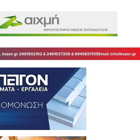
. kozan.gr 2461502102 & 2461037209 & 6945651705
Email:
info@kozan.gr