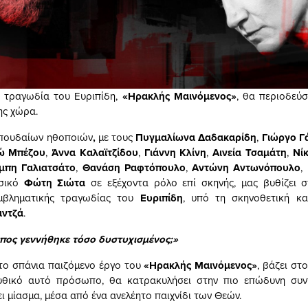
ή τραγωδία του Ευριπίδη,
«Ηρακλής Μαινόμενος»
, θα περιοδεύσ
ης χώρα.
σπουδαίων ηθοποιών
,
με τους
Πυγμαλίωνα Δαδακαρίδη
,
Γιώργο Γ
 Μπέζου
,
Άννα Καλαϊτζίδου
,
Γιάννη Κλίνη
,
Αινεία Τσαμάτη
,
Νίκ
πη Γαλιατσάτο
,
Θανάση Ραφτόπουλο
,
Αντώνη Αντωνόπουλο
,
υσικό
Φώτη Σιώτα
σε εξέχοντα ρόλο επί σκηνής, μας βυθίζει σ
μβληματικής τραγωδίας του
Ευριπίδη
, υπό τη σκηνοθετική κ
αντζά
.
πος γεννήθηκε τόσο δυστυχισμένος;»
το σπάνια παιζόμενο έργο του
«Ηρακλής Μαινόμενος»
, βάζει στ
υθικό αυτό πρόσωπο, θα κατρακυλήσει στην πιο επώδυνη συν
ει μίασμα, μέσα από ένα ανελέητο παιχνίδι των Θεών.