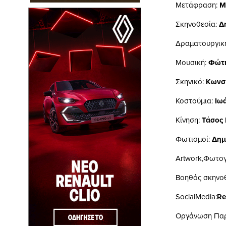
Μετάφραση:
Μ
Σκηνοθεσία:
Δ
Δραματουργική
Μουσική:
Φώτη
Σκηνικό:
Κωνστ
Κοστούμια:
Ιω
Κίνηση:
Τάσος 
Φωτισμοί:
Δημ
Artwork,Φωτογ
Βοηθός σκηνο
SocialMedia:
Re
Οργάνωση Πα