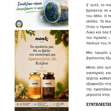
Σ’ αυτό, το π
βρίσκεται σε 
του άθλο. Ο π
ελπίδα. Το ίδ
Όταν ο Ηρακλή
Λύκο και όλα δ
του Ηρακλή – 
παιδιών του, 
Μια τιμωρία γ
βγαίνοντας έξ
Μέσα από αυτή
ανεπαρκές και
λέγεται καθεσ
εξαφανίζει στ
την εγκατάλε
μπροστά στην 
ΣΥΝΤΕΛΕΣΤΕ