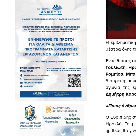
Η εμβληματικ
θέατρα όλης τ
Ένας θίασος 
Γουλιώτη
,
Ηρώ
Ρομπίσα
,
Μπάμ
διαπρεπή μο
αγωνία της ε
Δημήτρη Καρ
«Ποιος άνθρω
Ο Ευριπίδης σ
Ηρακλή. Το μ
ημίθεος θα γίν