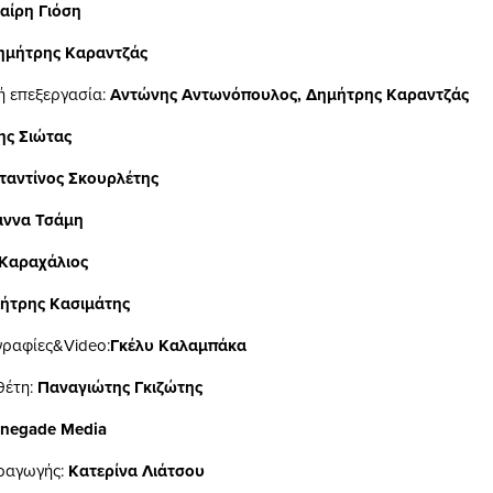
αίρη Γιόση
ημήτρης Καραντζάς
 επεξεργασία:
Αντώνης Αντωνόπουλος, Δημήτρης Καραντζάς
ς Σιώτας
αντίνος Σκουρλέτης
άννα Τσάμη
Καραχάλιος
ήτρης Κασιμάτης
ραφίες&Video:
Γκέλυ Καλαμπάκα
θέτη:
Παναγιώτης Γκιζώτης
negade
Media
ραγωγής:
Κατερίνα Λιάτσου