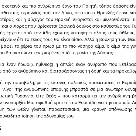
ιο σκοτεινό και πιο ανθρώπινο έργο του Ποιητή, τόπος δράσης είν
καθεστώς τυραννίας από τον Λύκο, αφότου ο Ηρακλής έφυγε για
ατέρας και η σύζυγος του Ηρακλή, εξόριστοι και μελλοθάνατοι, δ
ιο και ο Χορός που βρίσκεται ξαφνικά δούλος στο καθεστώς του Τ
ς έρχεται από τον Άδη έχοντας καταφέρει όλους τους άθλους,
είχνουν ότι το τέλος τους θα είναι αίσιο. Αλλά η βούληση των Θε
βάφει τα χέρια του ήρωα με το πιο νοσηρό αίμα.Το αίμα της γυ
που θα σκοτώσει κεντρισμένος από τη μανία της Λύσσας.
ια έναν ήρωα(;), ημίθεο(;) ή απλώς έναν άνθρωπο που ξεπέρα
ω από το ανθρώπινο και διαταράσσοντας τη δομή και τα προκαθορ
 την παραβολή, με τις έντονες πολιτικές προεκτάσεις, ο Ευριπί
 “λίγο” της ανθρώπινης ύπαρξης μπροστά σε μια ανώτερη δύνα
τωτική Τυραννία, είτε Θεός – που καταρρίπτει την ανθρώπινη β
ην ανυπαρξία. Μια σφοδρή κριτική του Ευριπίδη για την απουσία Δ
ιψη των Θεών, γίνεται, παραστασιακά, μια κραυγή απόγνωσης
συνειδητοποίηση της αδυναμίας του.
Σ