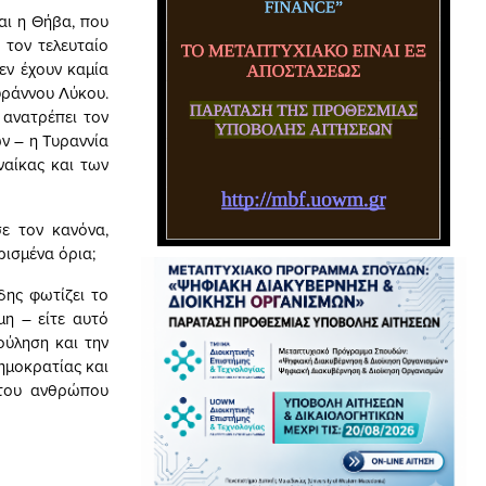
αι η Θήβα, που
 τον τελευταίο
εν έχουν καμία
υράννου Λύκου.
 ανατρέπει τον
ών – η Τυραννία
ναίκας και των
σε τον κανόνα,
ισμένα όρια;
δης φωτίζει το
μη – είτε αυτό
ούληση και την
ημοκρατίας και
 του ανθρώπου