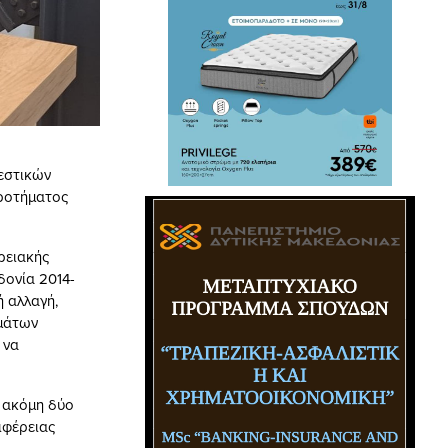
εστικών
ροτήματος
ρειακής
δονία 2014-
 αλλαγή,
ημάτων
 να
ί ακόμη δύο
ιφέρειας