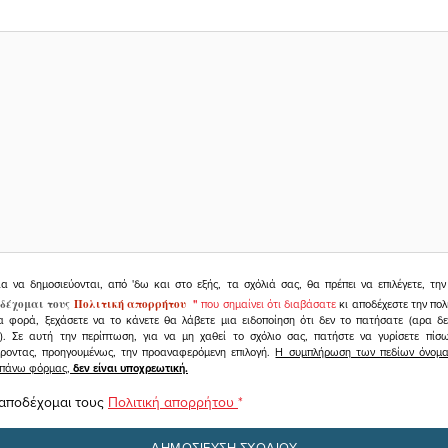
ια να δημοσιεύονται, από 'δω και στο εξής, τα σχόλιά σας, θα πρέπει να επιλέγετε, τ
δέχομαι τους
Πολιτική απορρήτου
"
που σημαίνει ότι διαβάσατε
κι αποδέχεστε την πολ
α φορά, ξεχάσετε να το κάνετε θα λάβετε μια ειδοποίηση ότι δεν το πατήσατε (αρα δ
υ). Σε αυτή την περίπτωση, για να μη χαθεί το σχόλιο σας, πατήστε να γυρίσετε πί
άροντας, προηγουμένως, την προαναφερόμενη επιλογή.
Η συμπλήρωση των πεδίων όνομα,
ραπάνω φόρμας,
δεν είναι υποχρεωτική.
 αποδέχομαι τους
Πολιτική απορρήτου
*