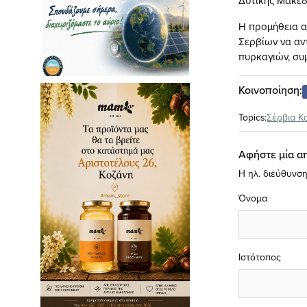
Δυτικής Μακεδ
Η προμήθεια α
Σερβίων να αν
πυρκαγιών, συ
Κοινοποίηση:
Topics:
Σέρβια Κ
Αφήστε μία α
Η ηλ. διεύθυνση
Όνομα
Ιστότοπος