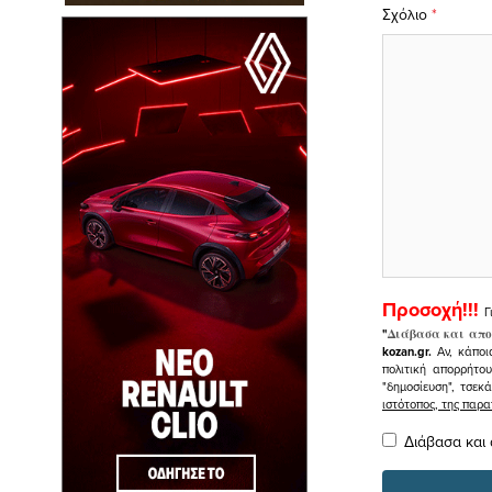
Σχόλιο
*
Προσοχή!!!
Γ
"
Διάβασα και απο
kozan.gr.
Αν, κάποι
πολιτική απορρήτο
"δημοσίευση", τσεκ
ιστότοπος, της πα
Διάβασα και