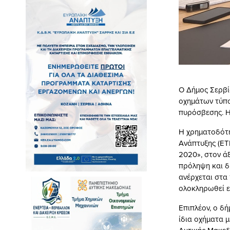
Ο Δήμος Σερβί
οχημάτων τύπο
πυρόσβεσης. Η
Η χρηματοδότη
Ανάπτυξης (ΕΤ
2020», στον ά
πρόληψη και δ
ανέρχεται στα
ολοκληρωθεί ε
Επιπλέον, ο δ
ίδια οχήματα 