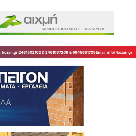
. kozan.gr 2461502102 & 2461037209 & 6945651705
Email:
info@kozan.gr