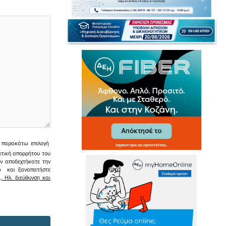
ην παρακάτω επιλογή
ιτική απορρήτου του
εν αποδεχτήκατε την
σω και ξαναπατήστε
 Ηλ. διεύθυνση και