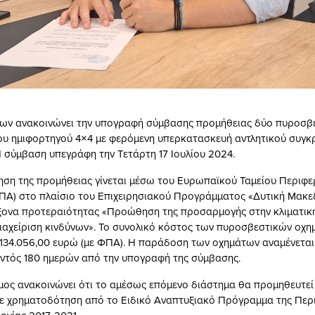
ων ανακοινώνει την υπογραφή σύμβασης προμήθειας δύο πυροσβ
υ ημιφορτηγού 4×4 με φερόμενη υπερκατασκευή αντλητικού συγκ
 σύμβαση υπεγράφη την Τετάρτη 17 Ιουλίου 2024.
ση της προμήθειας γίνεται μέσω του Ευρωπαϊκού Ταμείου Περιφε
ΠΑ) στο πλαίσιο του Επιχειρησιακού Προγράμματος «Δυτική Μακε
ξονα προτεραιότητας «Προώθηση της προσαρμογής στην κλιματική
ιαχείριση κινδύνων». Το συνολικό κόστος των πυροσβεστικών οχ
 134.056,00 ευρώ (με ΦΠΑ). Η παράδοση των οχημάτων αναμένεται
ντός 180 ημερών από την υπογραφή της σύμβασης.
ήμος ανακοινώνει ότι το αμέσως επόμενο διάστημα θα προμηθευτε
με χρηματοδότηση από το Ειδικό Αναπτυξιακό Πρόγραμμα της Περ