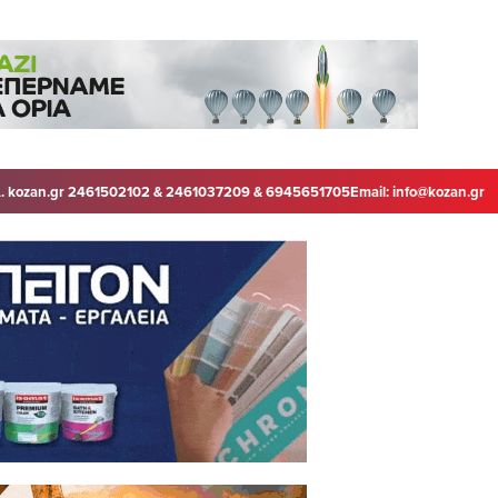
. kozan.gr 2461502102 & 2461037209 & 6945651705
Email:
info@kozan.gr