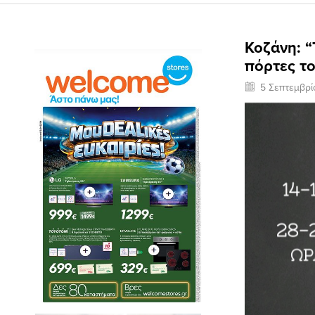
Koζάνη: “
πόρτες τ
5 Σεπτεμβρ