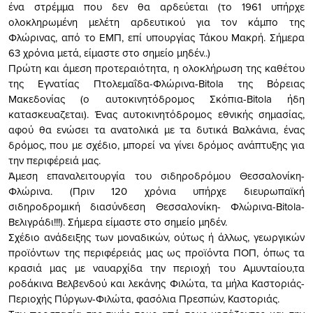
ένα στρέμμα που δεν θα αρδεύεται (το 1961 υπήρχε
ολοκληρωμένη μελέτη αρδευτικού για τον κάμπο της
Φλώρινας, από το ΕΜΠ, επί υπουργίας Τάκου Μακρή. Σήμερα
63 χρόνια μετά, είμαστε στο σημείο μηδέν..)
Πρώτη και άμεση προτεραιότητα, η ολοκλήρωση της καθέτου
της Εγνατίας Πτολεμαΐδα-Φλώρινα-Bitola της Βόρειας
Μακεδονίας (ο αυτοκινητόδρομος Σκόπια-Bitola ήδη
κατασκευαζεται). Ένας αυτοκινητόδρομος εθνικής σημασίας,
αφού θα ενώσει τα ανατολικά με τα δυτικά Βαλκάνια, ένας
δρόμος, που με σχέδιο, μπορεί να γίνει δρόμος ανάπτυξης για
την περιφέρειά μας.
Άμεση επαναλειτουργία του σιδηροδρόμου Θεσσαλονίκη-
Φλώρινα. (Πριν 120 χρόνια υπήρχε διευρωπαϊκή
σιδηροδρομική διασύνδεση Θεσσαλονίκη- Φλώρινα-Bitola-
Βελιγράδι!!!). Σήμερα είμαστε στο σημείο μηδέν.
Σχέδιο ανάδειξης των μοναδικών, ούτως ή άλλως, γεωργικών
προϊόντων της περιφέρειάς μας ως προϊόντα ΠΟΠ, όπως τα
κρασιά μας με ναυαρχίδα την περιοχή του Αμυνταίου,τα
ροδάκινα Βελβενδού και λεκάνης Φιλώτα, τα μήλα Καστοριάς-
Περιοχής Πύργων-Φιλώτα, φασόλια Πρεσπών, Καστοριάς.