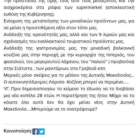
Την προστασία της τιμής τους από τους μεσάζοντες και την
αισχροκέρδια στα ράφια των supermarket (αποκλειστική
ευθύνη της Κυβέρνησης).
Ενίσχυση της μεταποίησης των μοναδικών προϊόντων μας, για
να μείνει η προστιθέμενη αξία στον τόπο μας.
Ανάδειξη της ορεινότητάς μας, αλλά και των 9 λιμνών μας και
σχεδιασμός του εναλλακτικού τουριστικού προϊόντος μας.
Ανάδειξη της γαστρονομίας μας, την μοναδική βαλκανική
κουζίνα μας στην περιοχή, με την κυριαρχία της πιπεριάς, του
φασολιού, του μαγειρευτού λάχανου, του “παλιού” ( προβατίνα)
στην Σιάτιστα , των μανιτάριων. στα Γρεβενά κλπ.
Μερικές μόνο σκέψεις για το μέλλον της Δυτικής Μακεδονίας…
Ο αυτοκινητόδρομος Λάρισα- Κοζάνη μπορεί να περιμένει…..
ΥΓ. Πριν δημοσιοποιησω το κείμενο το έδωσα να το διαβάσει
μια νέα κοπέλα 28 ετών. Η παρατήρηση της ήταν: Μέχρι να τα
κάνετε όλα αυτά δεν θα έχει μείνει νέος στην Δυτική
Μακεδονία…..Μπορούμε να το ανατρέψουμε?
Κοινοποίηση: