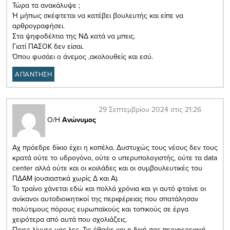
Τώρα τα ανακάλυψε ;
Ή μήπως σκέφτεται να κατέβει βουλευτής και είπε να
αρθρογραφήσει.
Στα ψηφοδέλτια της ΝΔ κατά να μπεις.
Γιατί ΠΑΣΟΚ δεν είσαι.
Όπου φυσάει ο άνεμος ,ακολουθείς και εσύ.
ΑΠΑΝΤΗΣΗ
29 Σεπτεμβρίου 2024 στις 21:26
Ο/Η
Ανώνυμος
Αχ πρόεδρε δίκιο έχει η κοπέλα. Δυστυχώς τους νέους δεν τους
κρατά ούτε το υδρογόνο, ούτε ο υπερυπολογιστής, ούτε τα data
center αλλά ούτε και οι κοιλάδες και οι συμβουλευτικές του
ΠΔΑΜ (ουσιαστικά χωρίς Δ και Α).
Το τραίνο χάνεται εδώ και πολλά χρόνια και γι αυτό φταίνε οι
ανίκανοι αυτοδιοικητικοί της περιφέρειας που σπατάλησαν
πολύτιμους πόρους ευρωπαϊκούς και τοπικούς σε έργα
χειρότερα από αυτά που σχολιάζεις.
Ποιες λίμνες μας λες. Τις έθαψε και η δική σας περιφερειακή