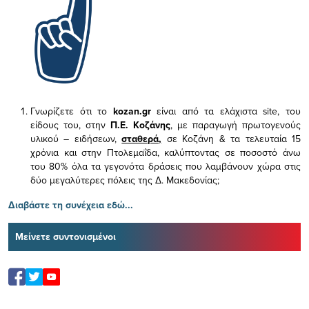
Γνωρίζετε ότι το
kozan.gr
είναι από τα ελάχιστα
site, του
είδους του,
στην
Π.Ε. Κοζάνης
, με παραγωγή πρωτογενούς
υλικού – ειδήσεων,
σταθερά,
σε Κοζάνη & τα τελευταία 15
χρόνια και στην Πτολεμαΐδα, καλύπτοντας σε ποσοστό άνω
του 80% όλα τα γεγονότα δράσεις που λαμβάνουν χώρα στις
δύο μεγαλύτερες πόλεις της Δ. Μακεδονίας;
Διαβάστε τη συνέχεια εδώ...
Μείνετε συντονισμένοι