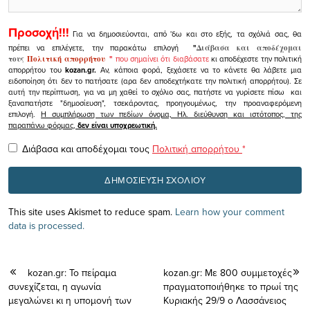
Προσοχή!!!
Για να δημοσιεύονται, από 'δω και στο εξής, τα σχόλιά σας, θα
πρέπει να επιλέγετε, την παρακάτω επιλογή
"
Διάβασα και αποδέχομαι
τους
Πολιτική απορρήτου
"
που σημαίνει ότι διαβάσατε
κι αποδέχεστε την πολιτική
απορρήτου του
kozan.gr.
Αν, κάποια φορά, ξεχάσετε να το κάνετε θα λάβετε μια
ειδοποίηση ότι δεν το πατήσατε (αρα δεν αποδεχτήκατε την πολιτική απορρήτου). Σε
αυτή την περίπτωση, για να μη χαθεί το σχόλιο σας, πατήστε να γυρίσετε πίσω και
ξαναπατήστε "δημοσίευση", τσεκάροντας, προηγουμένως, την προαναφερόμενη
επιλογή.
Η συμπλήρωση των πεδίων όνομα, Ηλ. διεύθυνση και ιστότοπος, της
παραπάνω φόρμας,
δεν είναι υποχρεωτική.
Διάβασα και αποδέχομαι τους
Πολιτική απορρήτου
*
This site uses Akismet to reduce spam.
Learn how your comment
data is processed.
kozan.gr: Το πείραμα
kozan.gr: Με 800 συμμετοχές
συνεχίζεται, η αγωνία
πραγματοποιήθηκε το πρωί της
μεγαλώνει κι η υπομονή των
Κυριακής 29/9 ο Λασσάνειος