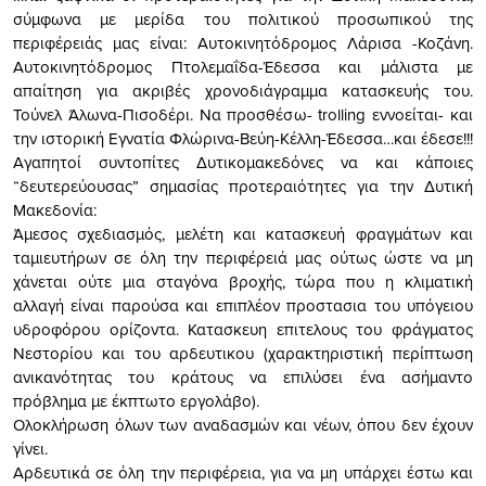
σύμφωνα με μερίδα του πολιτικού προσωπικού της
περιφέρειάς μας είναι: Αυτοκινητόδρομος Λάρισα -Κοζάνη.
Αυτοκινητόδρομος Πτολεμαΐδα-Έδεσσα και μάλιστα με
απαίτηση για ακριβές χρονοδιάγραμμα κατασκευής του.
Τούνελ Άλωνα-Πισοδέρι. Να προσθέσω- trolling εννοείται- και
την ιστορική Εγνατία Φλώρινα-Βεύη-Κέλλη-Έδεσσα…και έδεσε!!!
Αγαπητοί συντοπίτες Δυτικομακεδόνες να και κάποιες
“δευτερεύουσας” σημασίας προτεραιότητες για την Δυτική
Μακεδονία:
Άμεσος σχεδιασμός, μελέτη και κατασκευή φραγμάτων και
ταμιευτήρων σε όλη την περιφέρειά μας ούτως ώστε να μη
χάνεται ούτε μια σταγόνα βροχής, τώρα που η κλιματική
αλλαγή είναι παρούσα και επιπλέον προστασια του υπόγειου
υδροφόρου ορίζοντα. Κατασκευη επιτελους του φράγματος
Νεστορίου και του αρδευτικου (χαρακτηριστική περίπτωση
ανικανότητας του κράτους να επιλύσει ένα ασήμαντο
πρόβλημα με έκπτωτο εργολάβο).
Ολοκλήρωση όλων των αναδασμών και νέων, όπου δεν έχουν
γίνει.
Αρδευτικά σε όλη την περιφέρεια, για να μη υπάρχει έστω και