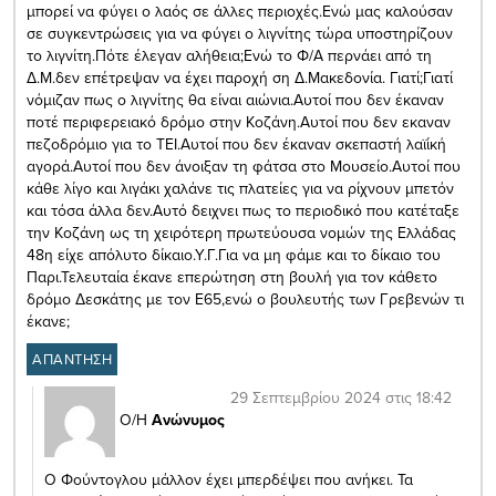
μπορεί να φύγει ο λαός σε άλλες περιοχές.Ενώ μας καλούσαν
σε συγκεντρώσεις για να φύγει ο λιγνίτης τώρα υποστηρίζουν
το λιγνίτη.Πότε έλεγαν αλήθεια;Ενώ το Φ/Α περνάει από τη
Δ.Μ.δεν επέτρεψαν να έχει παροχή ση Δ.Μακεδονία. Γιατί;Γιατί
νόμιζαν πως ο λιγνίτης θα είναι αιώνια.Αυτοί που δεν έκαναν
ποτέ περιφερειακό δρόμο στην Κοζάνη.Αυτοί που δεν εκαναν
πεζοδρόμιο για το ΤΕΙ.Αυτοί που δεν έκαναν σκεπαστή λαϊίκή
αγορά.Αυτοί που δεν άνοιξαν τη φάτσα στο Μουσείο.Αυτοί που
κάθε λίγο και λιγάκι χαλάνε τις πλατείες για να ρίχνουν μπετόν
και τόσα άλλα δεν.Αυτό δειχνει πως το περιοδικό που κατέταξε
την Κοζάνη ως τη χειρότερη πρωτεύουσα νομών της Ελλάδας
48η είχε απόλυτο δίκαιο.Υ.Γ.Για να μη φάμε και το δίκαιο του
Παρι.Τελευταία έκανε επερώτηση στη βουλή για τον κάθετο
δρόμο Δεσκάτης με τον Ε65,ενώ ο βουλευτής των Γρεβενών τι
έκανε;
ΑΠΑΝΤΗΣΗ
29 Σεπτεμβρίου 2024 στις 18:42
Ο/Η
Ανώνυμος
Ο Φούντογλου μάλλον έχει μπερδέψει που ανήκει. Τα