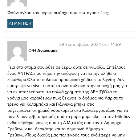
Φούντογλου τον περιφερειάρχη σου φωτογραφίζεις;
ΑΠΑΝΤΗΣΗ
29 Σεπτεμβρίου 2024 στις 14:59
Ο/Η
Ανώνυμος
Γεια στο στόμα σου,ούτε σε ξέρω ούτε σε γνωρίζω.Επιτέλους
ένας ΑΝΤΡΑΣ,που πήρε την απόφαση να πει την αλήθεια
ξεκάθαρα.Όλο το πολιτικό προσωπικό χάιδευε το λιγνίτη .Δεν
επέτρεψε να γίνει τίποτα το αναπτυξιακό στην περιοχή μας για
να εκμεταλλεύονται τα πολλά χρήματα της ΔΕΗ(Σ)!Όλα τα
χρόνια μας κορόιδευαν πως ξεκινάει ο δρόμος για Λάρισα,το
τρένο για Καλαμπάκα και Γιάννενα μπήκε στις
ράγες,πανεπιστημιακό νοσοκομείο στα Κοίλα,εργοστάσιο για τα
πάνελ των φ/β,τουρισμός από τα μπρε-μπρε κλπ.Για τον Ε65 δεν
ενδιαφέρθηκε κανείς απο τη Δ.Μ.,εκτός απο τον τ. Δήμαρχο
Γρεβενών και Δεσκάτης και το σημερινό Δήμαρχο
Γρεβενών.Τους δικούς μας πολιτικούς τους ενδιέφερε να μην