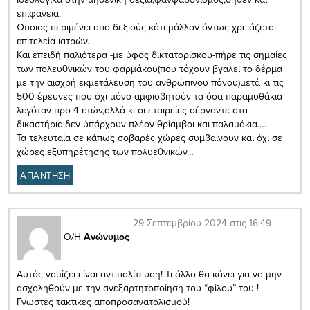
επιφάνεια.
Όποιος περιμένει απο δεξιούς κάτι μάλλον όντως χρειάζεται
επιτελεία ιατρών.
Και επειδή παλιότερα -με ύφος δικτατορίσκου-πήρε τις σημαίες
των πολευθνικών του φαρμάκου(που τόχουν βγάλει το δέρμα
με την αισχρή εκμετάλευση του ανθρώπινου πόνου)μετά κι τις
500 έρευνες που όχι μόνο αμφισβητούν τα όσα παραμυθάκια
λεγόταν προ 4 ετών,αλλά κι οι εταιρείες σέρνοντε στα
δικαστήρια,δεν ύπάρχουν πλέον θρίαμβοι και παλαμάκια….
Τα τελευταία σε κάπως σοβαρές χώρες συμβαίνουν και όχι σε
χώρες εξυπηρέτησης των πολυεθνικών…
ΑΠΑΝΤΗΣΗ
29 Σεπτεμβρίου 2024 στις 16:49
Ο/Η
Ανώνυμος
Αυτός νομίζει είναι αντιπολίτευση! Τι άλλο θα κάνει για να μην
ασχοληθούν με την ανεξαρτητοποίηση του “φίλου” του !
Γνωστές τακτικές αποπροσανατολισμού!