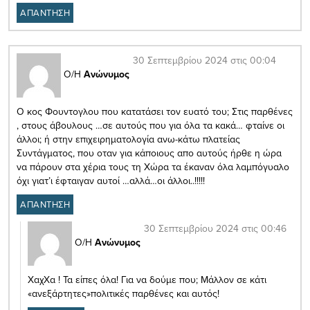
ΑΠΑΝΤΗΣΗ
30 Σεπτεμβρίου 2024 στις 00:04
Ο/Η
Ανώνυμος
Ο κος Φουντογλου που κατατάσει τον ευατό του; Στις παρθένες
, στους άβουλους …σε αυτούς που για όλα τα κακά… φταίνε οι
άλλοι; ή στην επιχειρηματολογία ανω-κάτω πλατείας
Συντάγματος, που οταν για κάποιους απο αυτούς ήρθε η ώρα
να πάρουν στα χέρια τους τη Χώρα τα έκαναν όλα λαμπόγυαλο
όχι γιατ’ι έφταιγαν αυτοί …αλλά…οι άλλοι..!!!!!
ΑΠΑΝΤΗΣΗ
30 Σεπτεμβρίου 2024 στις 00:46
Ο/Η
Ανώνυμος
ΧαχΧα ! Τα είπες όλα! Για να δούμε που; Μάλλον σε κάτι
«ανεξάρτητες»πολιτικές παρθένες και αυτός!