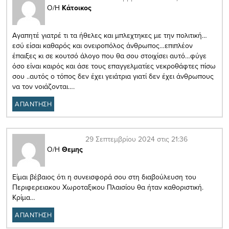
Ο/Η
Κάτοικος
Αγαπητέ γιατρέ τι τα ήθελες και μπλεχτηκες με την πολιτική…
εσύ είσαι καθαρός και ονειροπόλος άνθρωπος…επιπλέον
έπαιξες κι σε κουτσό άλογο που θα σου στοιχίσει αυτό…φύγε
όσο είναι καιρός και άσε τους επαγγελματίες νεκροθάφτες πίσω
σου ..αυτός ο τόπος δεν έχει γειάτρια γιατί δεν έχει άνθρωπους
να τον νοιάζονται….
ΑΠΑΝΤΗΣΗ
29 Σεπτεμβρίου 2024 στις 21:36
Ο/Η
Θεμης
Είμαι βέβαιος ότι η συνεισφορά σου στη διαβούλευση του
Περιφερειακου Χωροταξικου Πλαισίου θα ήταν καθοριστική.
Κρίμα…
ΑΠΑΝΤΗΣΗ