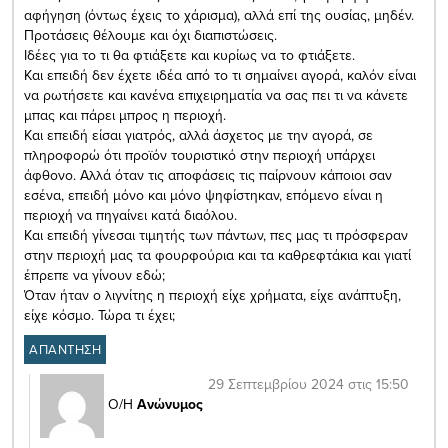
αφήγηση (όντως έχεις το χάρισμα), αλλά επί της ουσίας, μηδέν.
Προτάσεις θέλουμε και όχι διαπιστώσεις.
Ιδέες για το τι θα φτιάξετε και κυρίως να το φτιάξετε.
Και επειδή δεν έχετε ιδέα από το τι σημαίνει αγορά, καλόν είναι
να ρωτήσετε και κανένα επιχειρηματία να σας πει τι να κάνετε
μπας και πάρει μπρος η περιοχή.
Και επειδή είσαι γιατρός, αλλά άσχετος με την αγορά, σε
πληροφορώ ότι προϊόν τουριστικό στην περιοχή υπάρχει
άφθονο. Αλλά όταν τις αποφάσεις τις παίρνουν κάποιοι σαν
εσένα, επειδή μόνο και μόνο ψηφίστηκαν, επόμενο είναι η
περιοχή να πηγαίνει κατά διαόλου.
Και επειδή γίνεσαι τιμητής των πάντων, πες μας τι πρόσφεραν
στην περιοχή μας τα φουρφούρια και τα καθρεφτάκια και γιατί
έπρεπε να γίνουν εδώ;
Όταν ήταν ο λιγνίτης η περιοχή είχε χρήματα, είχε ανάπτυξη,
είχε κόσμο. Τώρα τι έχει;
ΑΠΑΝΤΗΣΗ
29 Σεπτεμβρίου 2024 στις 15:50
Ο/Η
Ανώνυμος