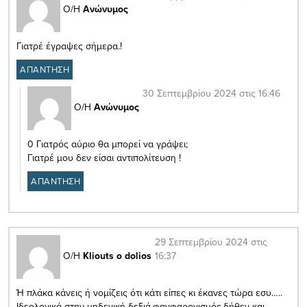
Ο/Η
Ανώνυμος
Γιατρέ έγραψες σήμερα.!
ΑΠΑΝΤΗΣΗ
30 Σεπτεμβρίου 2024 στις 16:46
Ο/Η
Ανώνυμος
0 Γιατρός αύριο θα μπορεί να γράψει;
Γιατρέ μου δεν είσαι αντιπολίτευση !
ΑΠΑΝΤΗΣΗ
29 Σεπτεμβρίου 2024 στις
16:37
Ο/Η
Kliouts o dolios
Ή πλάκα κάνεις ή νομίζεις ότι κάτι είπες κι έκανες τώρα εσυ…..
Ιδεολογικά στην μηδενική δεξιά,φανφαρονισμός,δήθεν και