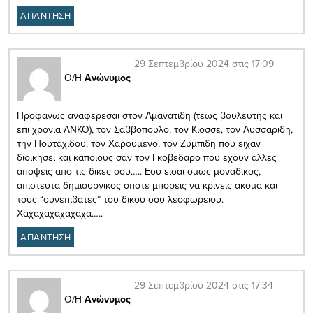
ΑΠΑΝΤΗΣΗ
29 Σεπτεμβρίου 2024 στις 17:09
Ο/Η
Ανώνυμος
Προφανως αναφερεσαι στον Αμανατιδη (τεως βουλευτης και
επι χρονια ΑΝΚΟ), τον Σαββοπουλο, τον Κιοσσε, τον Λυσσαριδη,
την Πουταχιδου, τον Χαρουμενο, τον Ζυμπιδη που ειχαν
διοικησει και καποιους σαν τον Γκοβεδαρο που εχουν αλλες
αποψεις απο τις δικες σου….. Εσυ εισαι ομως μοναδικος,
απιστευτα δημιουργικος οποτε μπορεις να κρινεις ακομα και
τους “συνεπιβατες” του δικου σου λεοφωρειου.
Χαχαχαχαχαχαχα…..
ΑΠΑΝΤΗΣΗ
29 Σεπτεμβρίου 2024 στις 17:34
Ο/Η
Ανώνυμος