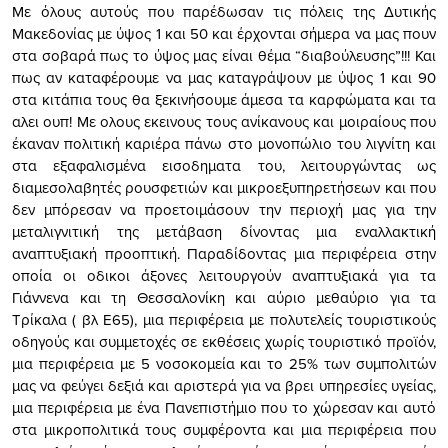
Με όλους αυτούς που παρέδωσαν τις πόλεις της Δυτικής
Μακεδονίας με ύψος 1 και 50 και έρχονται σήμερα να μας πουν
στα σοβαρά πως το ύψος μας είναι θέμα “διαβούλευσης”!!! Και
πως αν καταφέρουμε να μας καταγράψουν με ύψος 1 και 90
στα κιτάπια τους θα ξεκινήσουμε άμεσα τα καρφώματα και τα
αλει ουπ! Με ολους εκεινους τους ανίκανους και μοιραίους που
έκαναν πολιτική καριέρα πάνω στο μονοπώλιο του λιγνίτη και
στα εξαφαλισμένα εισοδηματα του, λειτουργώντας ως
διαμεσολαβητές ρουσφετιών και μικροεξυπηρετήσεων και που
δεν μπόρεσαν να προετοιμάσουν την περιοχή μας για την
μεταλιγνιτική της μετάβαση δίνοντας μια εναλλακτική
αναπτυξιακή προοπτική. Παραδίδοντας μια περιφέρεια στην
οποία οι οδικοι άξονες λειτουργούν αναπτυξιακά για τα
Γιάννενα και τη Θεσσαλονίκη και αύριο μεθαύριο για τα
Τρίκαλα ( βλ Ε65), μια περιφέρεια με πολυτελείς τουριστικούς
οδηγούς και συμμετοχές σε εκθέσεις χωρίς τουριστικό προϊόν,
μια περιφέρεια με 5 νοσοκομεία και το 25% των συμπολιτών
μας να φεύγει δεξιά και αριστερά για να βρει υπηρεσίες υγείας,
μια περιφέρεια με ένα Πανεπιστήμιο που το χώρεσαν και αυτό
στα μικροπολιτικά τους συμφέροντα και μια περιφέρεια που