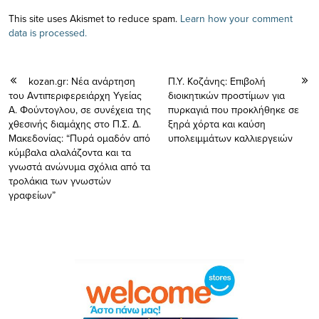
This site uses Akismet to reduce spam.
Learn how your comment
data is processed.
kozan.gr: Nέα ανάρτηση
Π.Υ. Κοζάνης: Επιβολή
του Αντιπεριφερειάρχη Υγείας
διοικητικών προστίμων για
Α. Φούντογλου, σε συνέχεια της
πυρκαγιά που προκλήθηκε σε
χθεσινής διαμάχης στο Π.Σ. Δ.
ξηρά χόρτα και καύση
Μακεδονίας: “Πυρά ομαδόν από
υπολειμμάτων καλλιεργειών
κύμβαλα αλαλάζοντα και τα
γνωστά ανώνυμα σχόλια από τα
τρολάκια των γνωστών
γραφείων”