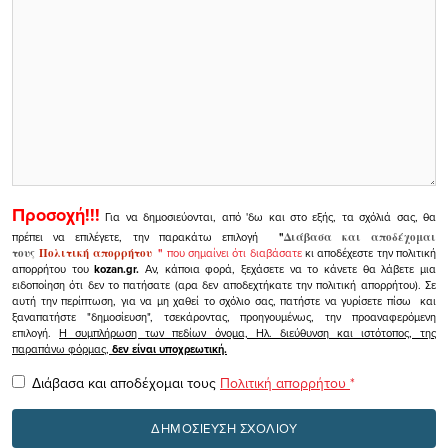
Προσοχή!!!
Για να δημοσιεύονται, από 'δω και στο εξής, τα σχόλιά σας, θα
πρέπει να επιλέγετε, την παρακάτω επιλογή
"
Διάβασα και αποδέχομαι
τους
Πολιτική απορρήτου
"
που σημαίνει ότι διαβάσατε
κι αποδέχεστε την πολιτική
απορρήτου του
kozan.gr.
Αν, κάποια φορά, ξεχάσετε να το κάνετε θα λάβετε μια
ειδοποίηση ότι δεν το πατήσατε (αρα δεν αποδεχτήκατε την πολιτική απορρήτου). Σε
αυτή την περίπτωση, για να μη χαθεί το σχόλιο σας, πατήστε να γυρίσετε πίσω και
ξαναπατήστε "δημοσίευση", τσεκάροντας, προηγουμένως, την προαναφερόμενη
επιλογή.
Η συμπλήρωση των πεδίων όνομα, Ηλ. διεύθυνση και ιστότοπος, της
παραπάνω φόρμας,
δεν είναι υποχρεωτική.
Διάβασα και αποδέχομαι τους
Πολιτική απορρήτου
*