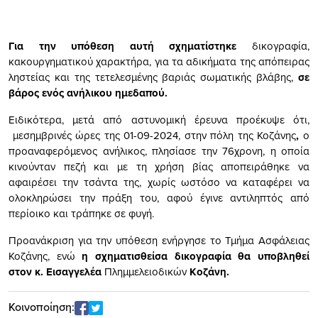
Για την υπόθεση αυτή σχηματίστηκε
δικογραφία,
κακουργηματικού χαρακτήρα, για τα αδικήματα της απόπειρας
ληστείας και της τετελεσμένης βαριάς σωματικής βλάβης,
σε
βάρος ενός ανήλικου ημεδαπού.
Ειδικότερα, μετά από αστυνομική έρευνα προέκυψε ότι,
μεσημβρινές ώρες της 01-09-2024, στην πόλη της Κοζάνης
,
ο
προαναφερόμενος ανήλικος, πλησίασε την 76χρονη, η οποία
κινούνταν πεζή και με τη χρήση βίας αποπειράθηκε να
αφαιρέσει την τσάντα της, χωρίς ωστόσο να καταφέρει να
ολοκληρώσει την πράξη του, αφού έγινε αντιληπτός από
περίοικο και τράπηκε σε φυγή.
Προανάκριση για την υπόθεση ενήργησε το Τμήμα Ασφάλειας
Κοζάνης, ενώ
η σχηματισθείσα δικογραφία θα υποβληθεί
στον κ.
Εισαγγελέα
Πλημμελειοδικών
Κοζάνη.
Κοινοποίηση: