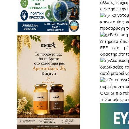
άλλους επιχε
ωφελήσει την 
Καινοτομ
καινοτομίας 
προσαρμογή τω
Βελτίωση
ζητήματα όπω
ΕΒΕ στα μέλ
δραστηριότητα
Δέσμευση
διαδικασίες τ
αυτό μπορεί να
Οι επαγγε
συμφέροντα κ
Όλοι οι πιο πά
την υποψηφιότ