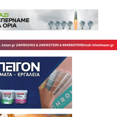
. kozan.gr 2461502102 & 2461037209 & 6945651705
Email:
info@kozan.gr