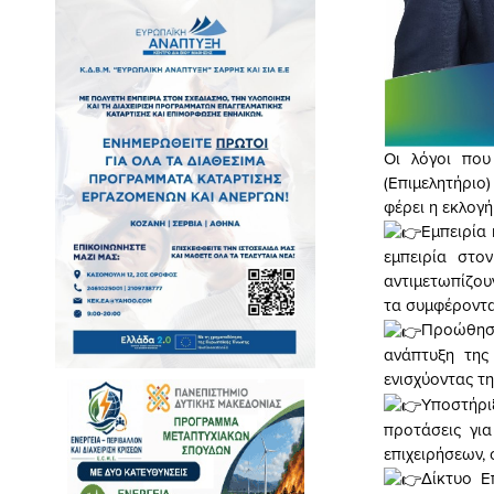
Οι λόγοι που
(Επιμελητήριο)
φέρει η εκλογ
Εμπειρία 
εμπειρία στο
αντιμετωπίζου
τα συμφέροντα
Προώθηση
ανάπτυξη της 
ενισχύοντας τ
Υποστήρι
προτάσεις γι
επιχειρήσεων, 
Δίκτυο Ε