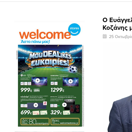
Ο Ευάγγε
Κοζάνης 
25 Οκτωβρί