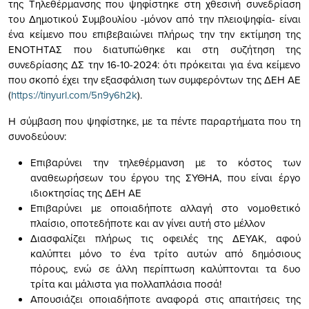
της Τηλεθέρμανσης που ψηφίστηκε στη χθεσινή συνεδρίαση
του Δημοτικού Συμβουλίου -μόνον από την πλειοψηφία- είναι
ένα κείμενο που επιβεβαιώνει πλήρως την την εκτίμηση της
ΕΝΟΤΗΤΑΣ που διατυπώθηκε και στη συζήτηση της
συνεδρίασης ΔΣ την 16-10-2024: ότι πρόκειται για ένα κείμενο
που σκοπό έχει την εξασφάλιση των συμφερόντων της ΔΕΗ ΑΕ
(
https://tinyurl.com/5n9y6h2k
).
Η σύμβαση που ψηφίστηκε, με τα πέντε παραρτήματα που τη
συνοδεύουν:
Επιβαρύνει την τηλεθέρμανση με το κόστος των
αναθεωρήσεων του έργου της ΣΥΘΗΑ, που είναι έργο
ιδιοκτησίας της ΔΕΗ ΑΕ
Επιβαρύνει με οποιαδήποτε αλλαγή στο νομοθετικό
πλαίσιο, οποτεδήποτε και αν γίνει αυτή στο μέλλον
Διασφαλίζει πλήρως τις οφειλές της ΔΕΥΑΚ, αφού
καλύπτει μόνο το ένα τρίτο αυτών από δημόσιους
πόρους, ενώ σε άλλη περίπτωση καλύπτονται τα δυο
τρίτα και μάλιστα για πολλαπλάσια ποσά!
Απουσιάζει οποιαδήποτε αναφορά στις απαιτήσεις της