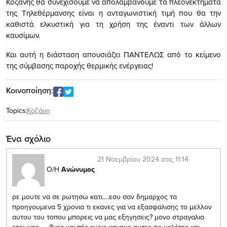
Κοζάνης θα συνεχίσουμε να απολαμβάνουμε τα πλεονεκτήματα
της Τηλεθέρμανσης είναι η ανταγωνιστική τιμή που θα την
καθιστά ελκυστική για τη χρήση της έναντι των άλλων
καυσίμων.
Και αυτή η διάσταση απουσιάζει ΠΑΝΤΕΛΩΣ από το κείμενο
της σύμβασης παροχής θερμικής ενέργειας!
Κοινοποίηση:
Topics:
Κοζάνη
Ένα σχόλιο
21 Νοεμβρίου 2024 στις 11:14
Ο/Η
Ανώνυμος
ρε μουτε να σε ρωτησω κατι….εσυ σαν δημαρχος τα
προηγουμενα 5 χρονια τι εκανες για να εξασφαλισης το μελλον
αυτου του τοπου μπορεις να μας εξηγησεις? μονο στραγαλια
ετρωγες …..βγες και πές εμεις καναμε αυτες τις μελέτες και