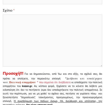
Σχόλιο
*
Προσοχή!!!
Για να δημοσιεύονται, από 'δω και στο εξής, τα σχόλιά σας, θα
πρέπει να επιλέγετε, την παρακάτω επιλογή
"
Διάβασα και αποδέχομαι
τους
Πολιτική απορρήτου
"
που σημαίνει ότι διαβάσατε
κι αποδέχεστε την πολιτική
απορρήτου του
kozan.gr.
Αν, κάποια φορά, ξεχάσετε να το κάνετε θα λάβετε μια
ειδοποίηση ότι δεν το πατήσατε (αρα δεν αποδεχτήκατε την πολιτική απορρήτου). Σε
αυτή την περίπτωση, για να μη χαθεί το σχόλιο σας, πατήστε να γυρίσετε πίσω και
ξαναπατήστε "δημοσίευση", τσεκάροντας, προηγουμένως, την προαναφερόμενη
επιλογή.
Η συμπλήρωση των πεδίων όνομα, Ηλ. διεύθυνση και ιστότοπος, της
παραπάνω φόρμας,
δεν είναι υποχρεωτική.