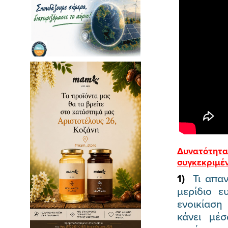
Δυνατότητ
συγκεκριμέ
1)
Τι απα
μερίδιο ε
ενοικίαση
κάνει μέ