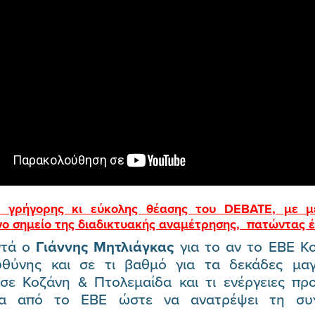
α γρήγορης κι εύκολης θέασης του DEBATE
, με μ
νο σημείο της διαδικτυακής αναμέτρησης, πατώντας 
ντά ο
Γιάννης Μητλιάγκας
για το αν το ΕΒΕ Κο
υθύνης και σε τι βαθμό για τα δεκάδες μα
 σε Κοζάνη & Πτολεμαίδα και τι ενέργειες προ
σα από το ΕΒΕ ώστε να ανατρέψει τη συγ