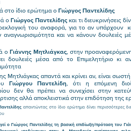
η
τά στο ίδιο ερώτημα ο
Γιώργος Παντελίδης
τά ο
Γιώργος Παντελίδης
και τι διευκρινήσεις δίν
ροεκλογική του αναφορά, για το αν υπάρχουν κ
ν αναγνωρισιμότητα και να κάνουν δουλειές μ
τά ο
Γιάννης Μητλιάγκας
, στην προαναφερόμενη 
ει δουλειές μέσα από το Επιμελητήριο κι αν
ιμότητα
ς Μητλιάγκας απαντά και κρίνει αν, είναι σωστή
του
Γιώργου Παντελίδη
, ότι η επόμενη διο
ρίου δεν θα πρέπει να συνεχίσει στην κατε
ρτισης αλλά αποκλειστικά στην επιδότηση της ε
Παντελίδης
απαντώντας στο ίδιο ερώτημα δίνει περισσότερες διε
ου
εί ο Γιώργος Παντελίδης τη βασική επιδίωξη/πρόταση του Γιά
θερμικού ισοδύναμου στην Δ. Μακεδονία αντίστοιχης φιλ