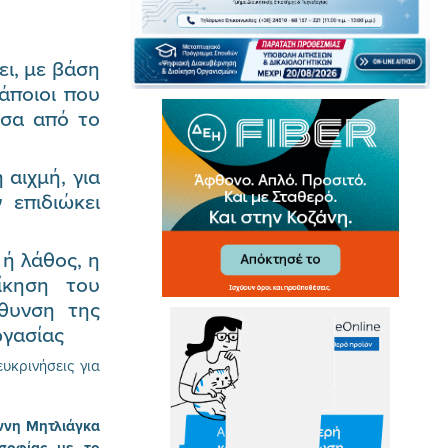
ει, με βάση
άποιοι που
έσα από το
αιχμή, για
 επιδιώκει
 ή λάθος, η
ίκηση του
ύθυνση της
ργασίας
υκρινήσεις για
ννη Μητλιάγκα
οσοφίας με το