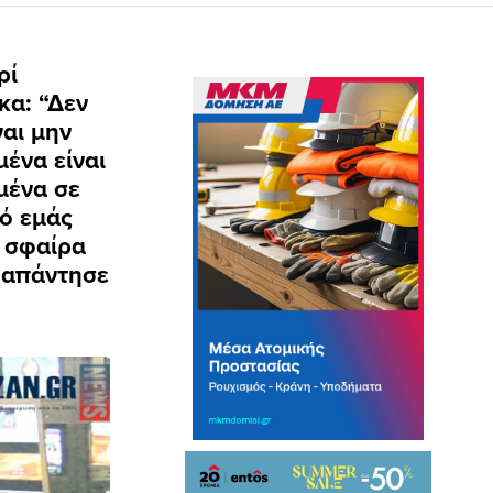
ρί
κα: “Δεν
ναι μην
μένα είναι
γμένα σε
πό εμάς
η σφαίρα
, απάντησε