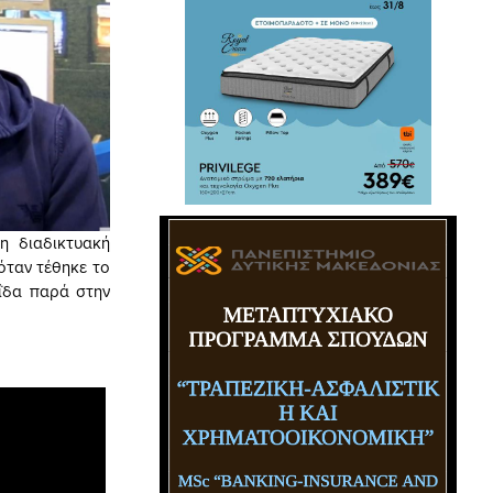
η διαδικτυακή
όταν τέθηκε το
ΐδα παρά στην