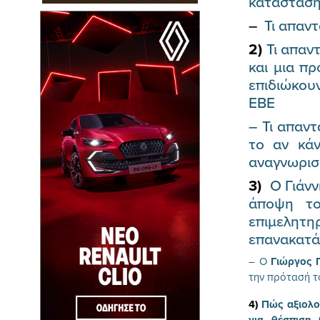
κατάστασ
–
Τι απαν
2)
Τι απαν
και μια π
επιδιώκου
ΕΒΕ
– Τι απαν
το αν κάν
αναγνωρισ
3)
Ο Γιάννη
άποψη 
επιμελητη
επανακατά
– Ο
Γιώργος 
την πρότασή τ
4)
Πώς αξιολογ
για θέσπιση 