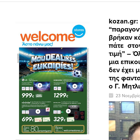
kozan.gr:
“παραγον
βρήκαν κά
πάτε στον
τιμή” – Ό
μια επικο
δεν έχει 
της φαντα
ο Γ. Μητλ
23 Νοεμβρί