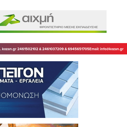
. kozan.gr 2461502102 & 2461037209 & 6945651705
Email:
info@kozan.gr