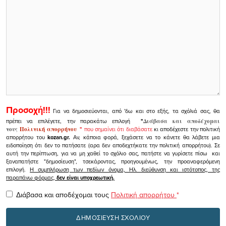
Προσοχή!!!
Για να δημοσιεύονται, από 'δω και στο εξής, τα σχόλιά σας, θα
πρέπει να επιλέγετε, την παρακάτω επιλογή
"
Διάβασα και αποδέχομαι
τους
Πολιτική απορρήτου
"
που σημαίνει ότι διαβάσατε
κι αποδέχεστε την πολιτική
απορρήτου του
kozan.gr.
Αν, κάποια φορά, ξεχάσετε να το κάνετε θα λάβετε μια
ειδοποίηση ότι δεν το πατήσατε (αρα δεν αποδεχτήκατε την πολιτική απορρήτου). Σε
αυτή την περίπτωση, για να μη χαθεί το σχόλιο σας, πατήστε να γυρίσετε πίσω και
ξαναπατήστε "δημοσίευση", τσεκάροντας, προηγουμένως, την προαναφερόμενη
επιλογή.
Η συμπλήρωση των πεδίων όνομα, Ηλ. διεύθυνση και ιστότοπος, της
παραπάνω φόρμας,
δεν είναι υποχρεωτική.
Διάβασα και αποδέχομαι τους
Πολιτική απορρήτου
*