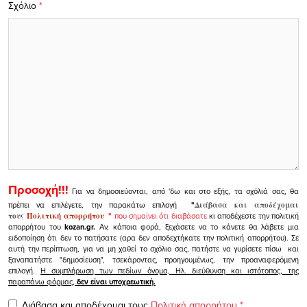
Σχόλιο
*
Προσοχή!!!
Για να δημοσιεύονται, από 'δω και στο εξής, τα σχόλιά σας, θα
πρέπει να επιλέγετε, την παρακάτω επιλογή
"
Διάβασα και αποδέχομαι
τους
Πολιτική απορρήτου
"
που σημαίνει ότι διαβάσατε
κι αποδέχεστε την πολιτική
απορρήτου του
kozan.gr.
Αν, κάποια φορά, ξεχάσετε να το κάνετε θα λάβετε μια
ειδοποίηση ότι δεν το πατήσατε (αρα δεν αποδεχτήκατε την πολιτική απορρήτου). Σε
αυτή την περίπτωση, για να μη χαθεί το σχόλιο σας, πατήστε να γυρίσετε πίσω και
ξαναπατήστε "δημοσίευση", τσεκάροντας, προηγουμένως, την προαναφερόμενη
επιλογή.
Η συμπλήρωση των πεδίων όνομα, Ηλ. διεύθυνση και ιστότοπος, της
παραπάνω φόρμας,
δεν είναι υποχρεωτική.
Διάβασα και αποδέχομαι τους
Πολιτική απορρήτου
*