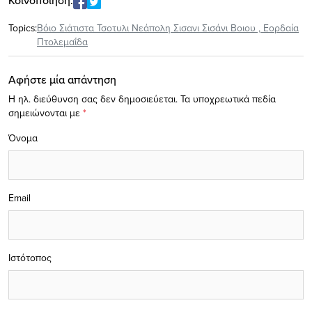
Κοινοποίηση:
Topics:
Βόιο Σιάτιστα Τσοτυλι Νεάπολη Σισανι Σισάνι Βοιου
,
Εορδαία
Πτολεμαΐδα
Αφήστε μία απάντηση
Η ηλ. διεύθυνση σας δεν δημοσιεύεται.
Τα υποχρεωτικά πεδία
σημειώνονται με
*
Όνομα
Email
Ιστότοπος