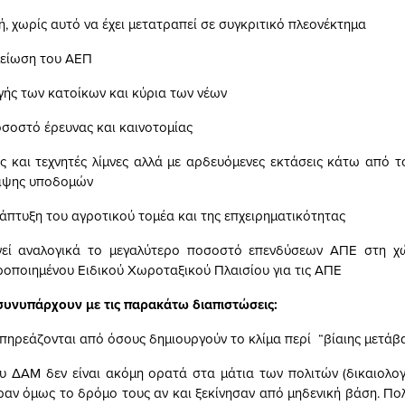
, χωρίς αυτό να έχει μετατραπεί σε συγκριτικό πλεονέκτημα
μείωση του ΑΕΠ
υγής των κατοίκων και κύρια των νέων
οσοστό έρευνας και καινοτομίας
ές και τεχνητές λίμνες αλλά με αρδευόμενες εκτάσεις κάτω από τ
ειψης υποδομών
νάπτυξη του αγροτικού τομέα και της επχειρηματικότητας
νεί αναλογικά το μεγαλύτερο ποσοστό επενδύσεων ΑΠΕ στη χ
ροποιημένου Ειδικού Χωροταξικού Πλαισίου για τις ΑΠΕ
συνυπάρχουν με τις παρακάτω διαπιστώσεις:
 επηρεάζονται από όσους δημιουργούν το κλίμα περί “βίαιης μετάβ
υ ΔΑΜ δεν είναι ακόμη ορατά στα μάτια των πολιτών (δικαιολο
ραν όμως το δρόμο τους αν και ξεκίνησαν από μηδενική βάση. Πο