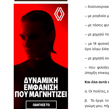
– διασυνοριακή
– με ραγδαία 
– με τάσεις φ
– με χαμηλό π
– με 14 φυσικ
όρο λόγω έλλ
– με χαμηλή α
– που φιλοξε
ύπαρξη επικαι
Και όλα αυτά 
α. Οι πολίτες,
β. Τα έργα το
γνώμη μου, πή