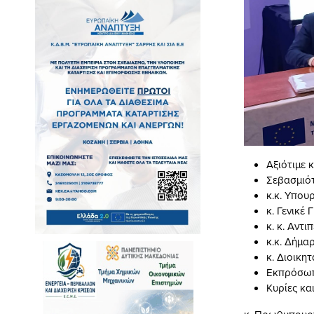
Αξιότιμε
Σεβασμιότ
κ.κ. Υπου
κ. Γενικέ
κ. κ. Αντι
κ.κ. Δήμα
κ. Διοικη
Εκπρόσω
Κυρίες και