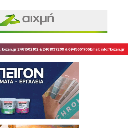
. kozan.gr 2461502102 & 2461037209 & 6945651705
Email:
info@kozan.gr