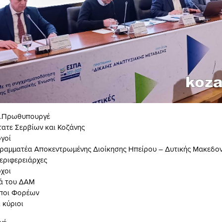
 κ.Πρωθυπουργέ
ατε Σερβίων και Κοζάνης
ργοί
 Γραμματέα Αποκεντρωμένης Διοίκησης Ηπείρου – Δυτικής Μακεδον
περιφερειάρχες
ρχοι
τά του ΔΑΜ
ποι Φορέων
 κύριοι