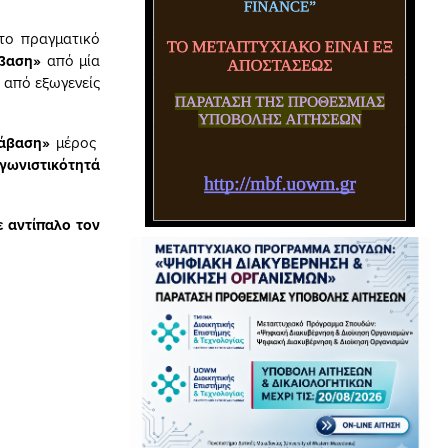
το πραγματικό
βαση»
από μία
ι από εξωγενείς
τάβαση»
μέρος
γωνιστικότητά
ε αντίπαλο τον