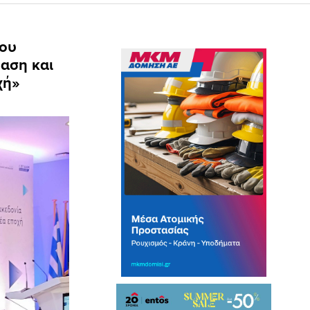
γου
αση και
χή»