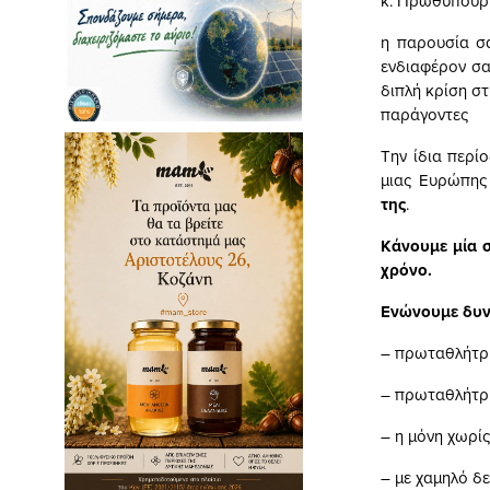
κ. Πρωθυπουρ
η παρουσία σ
ενδιαφέρον σα
διπλή κρίση στ
παράγοντες
Την ίδια περί
μιας Ευρώπης
της
.
Κάνουμε μία σ
χρόνο.
Ενώνουμε δυνά
– πρωταθλήτρι
– πρωταθλήτρι
– η μόνη χωρί
– με χαμηλό δε