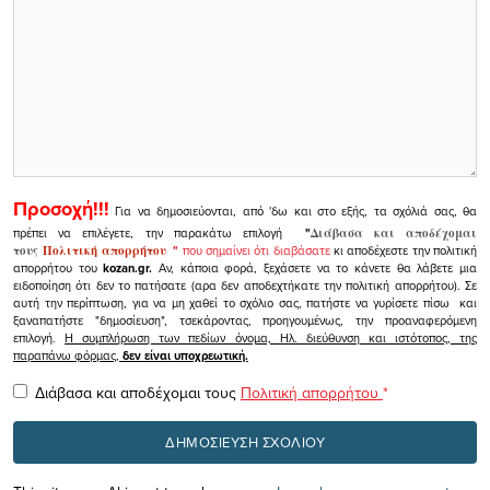
Προσοχή!!!
Για να δημοσιεύονται, από 'δω και στο εξής, τα σχόλιά σας, θα
πρέπει να επιλέγετε, την παρακάτω επιλογή
"
Διάβασα και αποδέχομαι
τους
Πολιτική απορρήτου
"
που σημαίνει ότι διαβάσατε
κι αποδέχεστε την πολιτική
απορρήτου του
kozan.gr.
Αν, κάποια φορά, ξεχάσετε να το κάνετε θα λάβετε μια
ειδοποίηση ότι δεν το πατήσατε (αρα δεν αποδεχτήκατε την πολιτική απορρήτου). Σε
αυτή την περίπτωση, για να μη χαθεί το σχόλιο σας, πατήστε να γυρίσετε πίσω και
ξαναπατήστε "δημοσίευση", τσεκάροντας, προηγουμένως, την προαναφερόμενη
επιλογή.
Η συμπλήρωση των πεδίων όνομα, Ηλ. διεύθυνση και ιστότοπος, της
παραπάνω φόρμας,
δεν είναι υποχρεωτική.
Διάβασα και αποδέχομαι τους
Πολιτική απορρήτου
*