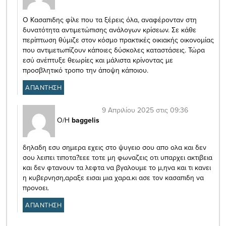
Ο Κασαπιδης φίλε που τα ξέρεις όλα, αναφέρονταν στη
δυνατότητα αντιμετώπισης ανάλογων κρίσεων. Σε κάθε
περίπτωση θύμιζε στον κόσμο πρακτικές οικιακής οικονομίας
που αντιμετωπίζουν κάποιες δύσκολες καταστάσεις. Τώρα
εσύ ανέπτυξε θεωρίες και μάλιστα κρίνοντας με
προσβλητικό τροπο την άποψη κάποιου.
ΑΠΑΝΤΗΣΗ
9 Απριλίου 2025 στις 09:36
Ο/Η
baggelis
δηλαδη εσυ σημερα εχεις στο ψυγειο σου απο ολα και δεν
σου λειπει τιποτα?εεε τοτε μη φωναζεις οτι υπαρχει ακτιβεια
και δεν φτανουν τα λεφτα να βγαλουμε το μ,ηνα και τι κανει
η κυβερνηση,αραξε εισαι μια χαρα.κι ασε τον κασαπιδη να
προνοει.
ΑΠΑΝΤΗΣΗ