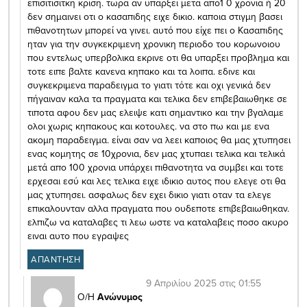
επισιτισιτκη κριση. τωρα αν υπαρξει μετα απο1 0 χρονια ή 20
δεν σημαινει οτι ο κασαπιδης ειχε δικιο. καποια στιγμη βασει
πιθανοτητων μπορεί να γινει. αυτό που είχε πει ο Κασαπιδης
ηταν για την συγκεκριμενη χρονικη περιοδο του κορωνοιου
που εντελως υπερβολικα εκρινε οτι θα υπαρξει προβλημα και
τοτε ειπε βαλτε κανενα κηπακο και τα λοιπα. εδινε και
συγκεκριμενα παραδειγμα το γιατι τότε και οχι γενικά δεν
πήγαιναν καλα τα πραγματα και τελικα δεν επιβεβαιωθηκε σε
τιποτα αφου δεν μας ελειψε κατι σημαντικο και την βγαλαμε
ολοι χωρις κηπακους και κοτουλες. να στο πω και με ενα
ακομη παραδειγμα. είναι σαν να λεει καποιος θα μας χτυπησει
ενας κομητης σε 10χρονια, δεν μας χτυπαει τελικα και τελικά
μετά απο 100 χρονια υπάρχει πιθανοτητα να συμβει και τοτε
ερχεσαι εσύ και λες τελικα ειχε ιδικιο αυτος που ελεγε οτι θα
μας χτυπησει. ασφαλως δεν εχει δικιο γιατι οταν τα ελεγε
επικαλουνταν αλλα πραγματα που ουδεποτε επιβεβαιωθηκαν.
ελπιζω να καταλαβες τι λεω ωστε να καταλαβεις ποσο ακυρο
ειναι αυτο που εγραψες
ΑΠΑΝΤΗΣΗ
9 Απριλίου 2025 στις 01:55
Ο/Η
Ανώνυμος