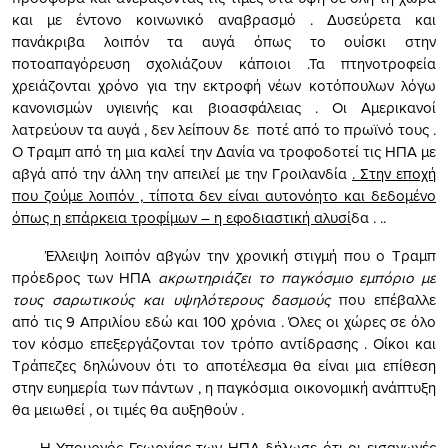
και με έντονο κοινωνικό αναβρασμό . Δυσεύρετα και
πανάκριβα λοιπόν τα αυγά όπως το ουίσκι στην
ποτοαπαγόρευση σχολιάζουν κάποιοι .Τα πτηνοτροφεία
χρειάζονται χρόνο για την εκτροφή νέων κοτόπουλων λόγω
κανονισμών υγιεινής και βιοασφάλειας . Οι Αμερικανοί
λατρεύουν τα αυγά , δεν λείπουν δε ποτέ από το πρωϊνό τους .
Ο Τραμπ από τη μια καλεί την Δανία να τροφοδοτεί τις ΗΠΑ με
αβγά από την άλλη την απειλεί με την Γροιλανδία
. Στην εποχή
που ζούμε λοιπόν , τίποτα δεν είναι αυτονόητο και δεδομένο
όπως η επάρκεια τροφίμων – η εφοδιαστική αλυσί
δα . ..
Έλλειψη λοιπόν αβγών την χρονική στιγμή που ο Τραμπ
πρόεδρος των ΗΠΑ
ακρωτηριάζει το παγκόσμιο εμπόριο με
τους σαρωτικούς και υψηλότερους δασμούς
που επέβαλλε
από τις 9 Απριλίου εδώ και 100 χρόνια . Όλες οι χώρες σε όλο
τον κόσμο επεξεργάζονται τον τρόπο αντίδρασης . Οίκοι και
Τράπεζες δηλώνουν ότι το αποτέλεσμα θα είναι μια επίθεση
στην ευημερία των πάντων , η παγκόσμια οικονομική ανάπτυξη
θα μειωθεί , οι τιμές θα αυξηθούν .
Η Υπουργός Γεωργίας των ΗΠΑ δήλωσε ότι οι εισαγωγές