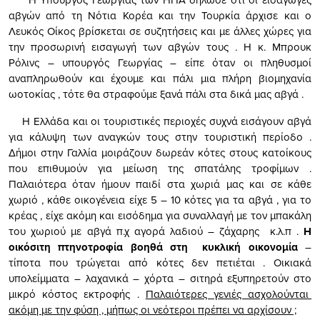
αβγών από τη Νότια Κορέα και την Τουρκία άρχισε και ο
Λευκός Οίκος βρίσκεται σε συζητήσεις και με άλλες χώρες για
την προσωρινή εισαγωγή των αβγών τους . Η κ. Μπρουκ
Ρόλινς – υπουργός Γεωργίας – είπε όταν οι πληθυσμοί
αναπληρωθούν και έχουμε και πάλι μια πλήρη βιομηχανία
ωοτοκίας , τότε θα στραφούμε ξανά πάλι στα δικά μας αβγά .
Η Ελλάδα και οι τουριστικές περιοχές συχνά εισάγουν αβγά
για κάλυψη των αναγκών τους στην τουριστική περίοδο .
Δήμοι στην Γαλλία μοιράζουν δωρεάν κότες στους κατοίκους
που επιθυμούν για μείωση της σπατάλης τροφίμων .
Παλαιότερα όταν ήμουν παιδί στα χωριά μας και σε κάθε
χωριό , κάθε οικογένεια είχε 5 – 10 κότες για τα αβγά , για το
κρέας , είχε ακόμη και εισόδημα για συναλλαγή με τον μπακάλη
του χωριού με αβγά π.χ αγορά λαδιού – ζάχαρης κ.λ.π .
Η
οικόσιτη
πτηνοτροφία βοηθά στη κυκλική οικονομία
–
τίποτα που τρώγεται από κότες δεν πετιέται . Οικιακά
υπολείμματα – λαχανικά – χόρτα – σιτηρά εξυπηρετούν στο
μικρό κόστος εκτροφής .
Παλαιότερες γενιές ασχολούνται
ακόμη με την φύση , μήπως οι νεότεροι πρέπει να αρχίσουν ;