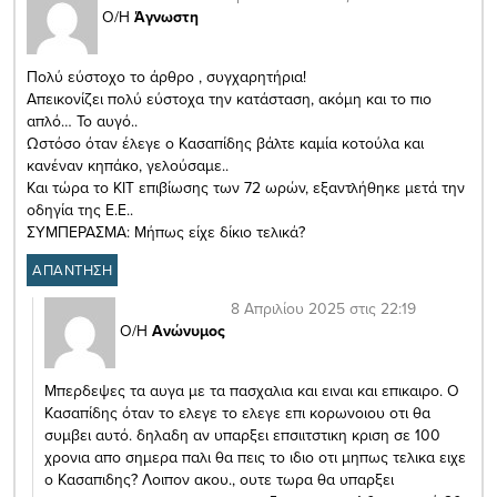
Ο/Η
Άγνωστη
Πολύ εύστοχο το άρθρο , συγχαρητήρια!
Απεικονίζει πολύ εύστοχα την κατάσταση, ακόμη και το πιο
απλό… Το αυγό..
Ωστόσο όταν έλεγε ο Κασαπίδης βάλτε καμία κοτούλα και
κανέναν κηπάκο, γελούσαμε..
Και τώρα το ΚΙΤ επιβίωσης των 72 ωρών, εξαντλήθηκε μετά την
οδηγία της Ε.Ε..
ΣΥΜΠΕΡΑΣΜΑ: Μήπως είχε δίκιο τελικά?
ΑΠΑΝΤΗΣΗ
8 Απριλίου 2025 στις 22:19
Ο/Η
Ανώνυμος
Mπερδεψες τα αυγα με τα πασχαλια και ειναι και επικαιρο. Ο
Κασαπίδης όταν το ελεγε το ελεγε επι κορωνοιου οτι θα
συμβει αυτό. δηλαδη αν υπαρξει επσιιτστικη κριση σε 100
χρονια απο σημερα παλι θα πεις το ιδιο οτι μηπως τελικα ειχε
ο Κασαπιδης? Λοιπον ακου., ουτε τωρα θα υπαρξει