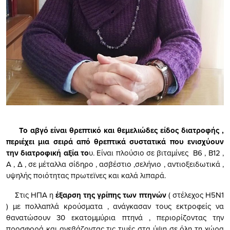
Το αβγό είναι θρεπτικό και θεμελιώδες είδος διατροφής ,
περιέχει μια σειρά από θρεπτικά συστατικά που ενισχύουν
την διατροφική αξία το
υ. Είναι πλούσιο σε βιταμίνες Β6 , Β12 ,
Α , Δ , σε μέταλλα σίδηρο , ασβέστιο ,σελήνιο , αντιοξειδωτικά ,
υψηλής ποιότητας πρωτεϊνες και καλά λιπαρά.
Στις ΗΠΑ η
έξαρση της γρίπης των πτηνών
( στέλεχος H5Ν1
) με πολλαπλά κρούσματα , ανάγκασαν τους εκτροφείς να
θανατώσουν 30 εκατομμύρια πτηνά , περιορίζοντας την
προσφορά και ανεβάζοντας τις τιμές στα ύψη σε όλη τη χώρα