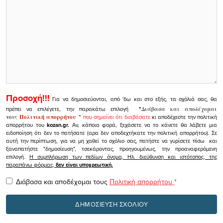
Προσοχή!!!
Για να δημοσιεύονται, από 'δω και στο εξής, τα σχόλιά σας, θα
πρέπει να επιλέγετε, την παρακάτω επιλογή
"
Διάβασα και αποδέχομαι
τους
Πολιτική απορρήτου
"
που σημαίνει ότι διαβάσατε
κι αποδέχεστε την πολιτική
απορρήτου του
kozan.gr.
Αν, κάποια φορά, ξεχάσετε να το κάνετε θα λάβετε μια
ειδοποίηση ότι δεν το πατήσατε (αρα δεν αποδεχτήκατε την πολιτική απορρήτου). Σε
αυτή την περίπτωση, για να μη χαθεί το σχόλιο σας, πατήστε να γυρίσετε πίσω και
ξαναπατήστε "δημοσίευση", τσεκάροντας, προηγουμένως, την προαναφερόμενη
επιλογή.
Η συμπλήρωση των πεδίων όνομα, Ηλ. διεύθυνση και ιστότοπος, της
παραπάνω φόρμας,
δεν είναι υποχρεωτική.
Διάβασα και αποδέχομαι τους
Πολιτική απορρήτου
*