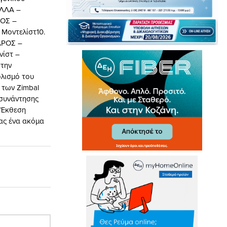
ΕΛΛΑ –
ΟΣ –
Μοντελίστ10.
ΑΡΟΣ –
νίστ –
στην
λισμό του
 των Zimbal
 συνάντησης
ς Έκθεση
ας ένα ακόμα