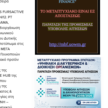
σειρά
S FURSACTIVE
I12. PT
LAMA,
 διοργάνωση
ινωνικού
ου Δυτικής
αποτύπωμα στις
ν ΜΕΓΑ
 Γουνοποιών
σιακό προϊόν
 της
VE HUB της
 που
 της
ματος &
γίας στη
ΕΝΗ –
γενικού