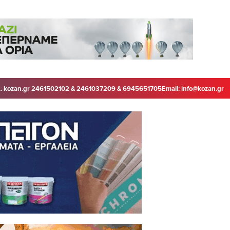
. kozan.gr 2461502102 & 2461037209 & 6945651705
Email:
info@kozan.gr