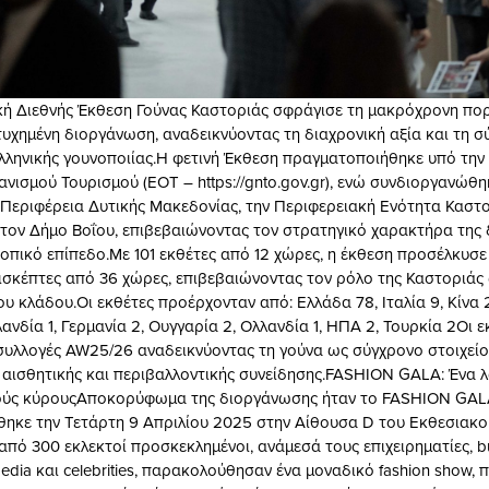
κή Διεθνής Έκθεση Γούνας Καστοριάς σφράγισε τη μακρόχρονη πορε
τυχημένη διοργάνωση, αναδεικνύοντας τη διαχρονική αξία και τη 
ελληνικής γουνοποιίας.Η φετινή Έκθεση πραγματοποιήθηκε υπό την 
νισμού Τουρισμού (ΕΟΤ – https://gnto.gov.gr), ενώ συνδιοργανώθ
Περιφέρεια Δυτικής Μακεδονίας, την Περιφερειακή Ενότητα Καστο
 τον Δήμο Βοΐου, επιβεβαιώνοντας τον στρατηγικό χαρακτήρα της
τοπικό επίπεδο.Με 101 εκθέτες από 12 χώρες, η έκθεση προσέλκυσε
ισκέπτες από 36 χώρες, επιβεβαιώνοντας τον ρόλο της Καστοριάς 
ου κλάδου.Οι εκθέτες προέρχονταν από: Ελλάδα 78, Ιταλία 9, Κίνα 2
λανδία 1, Γερμανία 2, Ουγγαρία 2, Ολλανδία 1, ΗΠΑ 2, Τουρκία 2Οι ε
υλλογές AW25/26 αναδεικνύοντας τη γούνα ως σύγχρονο στοιχείο
 αισθητικής και περιβαλλοντικής συνείδησης.FASHION GALA: Ένα 
νούς κύρουςΑποκορύφωμα της διοργάνωσης ήταν το FASHION GAL
ηκε την Τετάρτη 9 Απριλίου 2025 στην Αίθουσα D του Εκθεσιακο
πό 300 εκλεκτοί προσκεκλημένοι, ανάμεσά τους επιχειρηματίες, b
dia και celebrities, παρακολούθησαν ένα μοναδικό fashion show, 