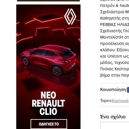
πατρόν & hau
Σχεδιάστρια 
Καθηγητής στη
ΡΕΒΒΑΣ ΗΛΙΑΣ 
Σχεδιαστής Γ
ΜοντελίστΗ στ
προσέλκυση αγ
κλάδου. Εξίσο
και Unicorn ως
μόδας, τεχνολο
Γούνας Καστορ
βήμα στην παγ
Κοινοποίηση:
Topics:
Καστοριά
Ένα σχόλιο