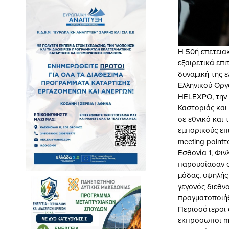
Η 50ή επετεια
εξαιρετικά επι
δυναμική της 
Ελληνικού Οργα
HELEXPO, την 
Καστοριάς και
σε εθνικό και 
εμπορικούς επ
meeting pointτ
Εσθονία 1, Φιν
παρουσίασαν σ
μόδας, υψηλής
γεγονός διεθ
πραγματοποιήθ
Περισσότεροι α
εκπρόσωποι me