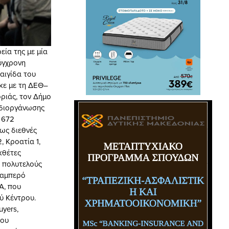
ία της με μία
σύγχρονη
αιγίδα του
ηκε με τη ΔΕΘ–
ριάς, τον Δήμο
 διοργάνωσης
 672
ως διεθνές
, Κροατία 1,
κθέτες
 πολυτελούς
λαμπερό
A, που
ύ Κέντρου.
uyers,
που