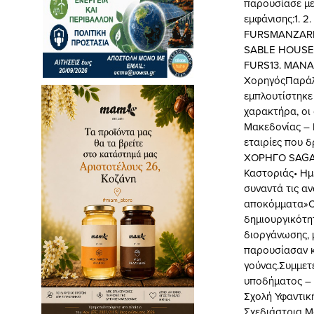
παρουσίασε με
εμφάνισης:1. 2
FURSMANZARI
SABLE HOUSET
FURS13. MANA
ΧορηγόςΠαράλλ
εμπλουτίστηκε
χαρακτήρα, οι
Μακεδονίας – 
εταιρίες που δ
ΧΟΡΗΓΟ SAGA 
Καστοριάς• Ημε
συναντά τις α
αποκόμματα»CR
δημιουργικότη
διοργάνωσης, 
παρουσίασαν κ
γούνας.Συμμετ
υποδήματος –
Σχολή Υφαντικ
Σχεδιάστρια Μ