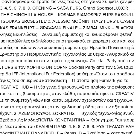
 φαντασμαγορικό τρόπο τις νέες τάσεις στη γούνα.Συμμετείχαν με 
. 3. 4. 5. 6. 7. 8. 9. OPENING – SAGA FURS, Grand SponsorLUXOR
THE CHINCHILLA HOUSE – KOSMAS SIAMOSPKZ FURS SASOULI
SOUKAS BROSESTEL10. ALESSIO MOGNINI ITALY FURS11. CASIAN
KAS FRANKFURT – GRAVAS14. FINALE – ZIMBAL MINK – BLACKG
ηλες Εκδηλώσεις – Δυναμική συμμετοχή και ενδιαφέρονΗ φετινή
 με παράλληλες εκδηλώσεις επιστημονικού, επιχειρηματικού και κο
 οποίες σημείωσαν εντυπωσιακή συμμετοχή:• Ημερίδα Πανεπιστημί
Εργαστηρίου Περιβαλλοντικής Τεχνολογίας με θέμα: «Ανθρακικό 
ραστηριοποιούνται στον τομέα της γούνας»• Cocktail Party από το
FURS & τον ΧΟΡΗΓΟ UNICORN• Cocktail Party από τον Σύνδεσμο
ρίδα IFF (International Fur Federation) με θέμα: «Όταν το παραδο
νάγκες του σημερινού καταναλωτή – Πιστοποίηση Furmark για τα
EATIVE HUB – Η νέα γενιά δημιουργώνΣτο πλαίσιο της ενίσχυσης
τας και της βιωσιμότητας στον κλάδο, παρουσιάστηκε το CREATI
με τη συμμετοχή νέων και καταξιωμένων σχεδιαστών και τεχνικών,
αινοτόμες προσεγγίσεις στον σχεδιασμό μόδας και την αξιοποίηση
είχαν:1. 2. ΑΖΕΜΟΠΟΥΛΟΣ ΣΩΚΡΑΤΗΣ – Τεχνικός τεχνολογίας ενδύ
 Σχεδιαστής ΜόδαςΓΙΟΥΠΑ ΚΩΝΣΤΑΝΤΙΝΑ – Καθηγήτρια Ταπητουρ
ής Νεστορίου του ΚΕΔΙΒΙΜ ΠΔΜ3. 4. 5. 6. 7. 8. 9. ΕΥΑΓΓΕΛΙΔΟΥ ΕΛ
όδαςΙΝΤΖΙΔΗΣ ΠΑΝΑΓΙΩΤΗΣ – Panas ID – Σχεδίαση – κατασκευή 