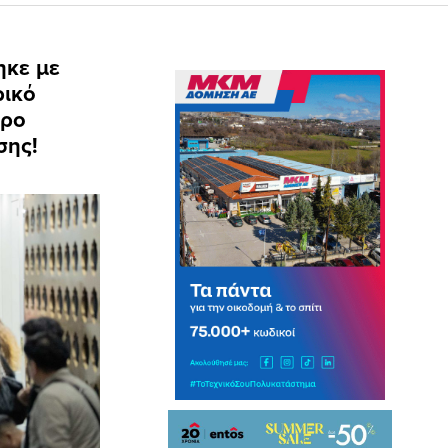
ηκε με
ρικό
προ
σης!