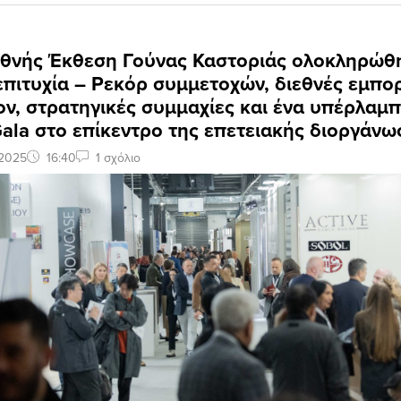
εθνής Έκθεση Γούνας Καστοριάς ολοκληρώθ
πιτυχία – Ρεκόρ συμμετοχών, διεθνές εμπο
ν, στρατηγικές συμμαχίες και ένα υπέρλαμ
ala στο επίκεντρο της επετειακής διοργάνω
 2025
16:40
1 σχόλιο