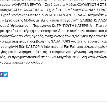
te coutureΚΑΡΑΤΖΑ ΕΡΑΤΩ – Σχεδιάστρια ΜόδαςΚΟΛΥΜΠΙΩΤΗ ΣΤ
ΜόδαςΜΠΑΤΣΗ ΑΝΑΣΤΑΣΙΑ – Σχεδιάστρια ΜόδαςΜΥΛΩΝΑΣ ΣΤΡΑΤ
 Σχολή Υφαντικής ΝεστορίουΝΤΑΒΟΓΙΑΝ ΑΝΤΖΕΛΑ – Πατρονίστ – 
– Σχεδιαστής Μόδας με εξειδίκευση στη γούνα11. ΣΑΒΒΙΔΗΣ ΛΑΖ
ούνας & Υφάσματος – Παραγωγός12. ΤΡΥΓΟΥΤΗ ΚΑΤΕΡΙΝΑ – Πατρο
ρατηγική υποστήριξη της Enterprise Greece συνέβαλε ουσιαστικά 
οραστών από νέες αγορές, ενισχύοντας τον εξαγωγικό προσανατο
υ σημαντική ήταν η συμβολή της SAGA FURS ως Grand Sponsor και
 χορηγών.Η 50ή KASTORIA International Fur Fair αποτέλεσε σημείο
γίας και επιχειρηματικότητας. Η επόμενη διοργάνωση, 51η Διεθνή
ιάς, θα πραγματοποιηθεί στις 18-21 Μαρτίου 2026, σηματοδοτώντ
κόσμια πορεία του κλάδου.