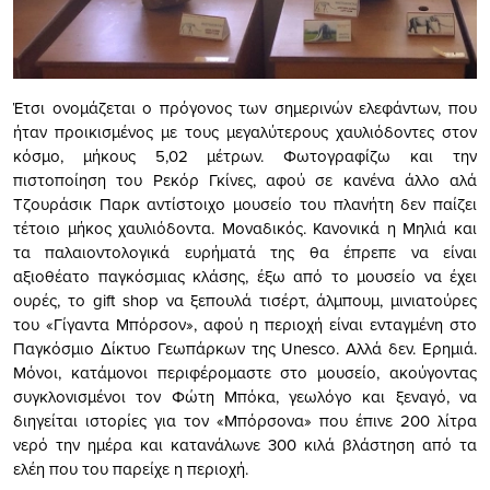
Έτσι ονομάζεται ο πρόγονος των σημερινών ελεφάντων, που
ήταν προικισμένος με τους μεγαλύτερους χαυλιόδοντες στον
κόσμο, μήκους 5,02 μέτρων. Φωτογραφίζω και την
πιστοποίηση του Ρεκόρ Γκίνες, αφού σε κανένα άλλο αλά
Τζουράσικ Παρκ αντίστοιχο μουσείο του πλανήτη δεν παίζει
τέτοιο μήκος χαυλιόδοντα. Μοναδικός. Κανονικά η Μηλιά και
τα παλαιοντολογικά ευρήματά της θα έπρεπε να είναι
αξιοθέατο παγκόσμιας κλάσης, έξω από το μουσείο να έχει
ουρές, το gift shop να ξεπουλά τισέρτ, άλμπουμ, μινιατούρες
του «Γίγαντα Μπόρσον», αφού η περιοχή είναι ενταγμένη στο
Παγκόσμιο Δίκτυο Γεωπάρκων της Unesco. Αλλά δεν. Ερημιά.
Μόνοι, κατάμονοι περιφέρομαστε στο μουσείο, ακούγοντας
συγκλονισμένοι τον Φώτη Μπόκα, γεωλόγο και ξεναγό, να
διηγείται ιστορίες για τον «Μπόρσονα» που έπινε 200 λίτρα
νερό την ημέρα και κατανάλωνε 300 κιλά βλάστηση από τα
ελέη που του παρείχε η περιοχή.