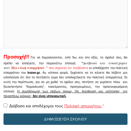
Προσοχή!!!
Για να δημοσιεύονται, από 'δω και στο εξής, τα σχόλιά σας, θα
πρέπει να επιλέγετε, την παρακάτω επιλογή
"
Διάβασα και αποδέχομαι
τους
Πολιτική απορρήτου
"
που σημαίνει ότι διαβάσατε
κι αποδέχεστε την πολιτική
απορρήτου του
kozan.gr.
Αν, κάποια φορά, ξεχάσετε να το κάνετε θα λάβετε μια
ειδοποίηση ότι δεν το πατήσατε (αρα δεν αποδεχτήκατε την πολιτική απορρήτου). Σε
αυτή την περίπτωση, για να μη χαθεί το σχόλιο σας, πατήστε να γυρίσετε πίσω και
ξαναπατήστε "δημοσίευση", τσεκάροντας, προηγουμένως, την προαναφερόμενη
επιλογή.
Η συμπλήρωση των πεδίων όνομα, Ηλ. διεύθυνση και ιστότοπος, της
παραπάνω φόρμας,
δεν είναι υποχρεωτική.
Διάβασα και αποδέχομαι τους
Πολιτική απορρήτου
*