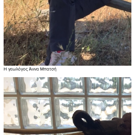
Η γεωλόγος Άννα Μπατσή