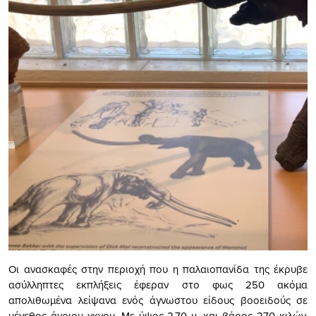
Οι ανασκαφές στην περιοχή που η παλαιοπανίδα της έκρυβε
ασύλληπτες εκπλήξεις έφεραν στο φως 250 ακόμα
απολιθωμένα λείψανα ενός άγνωστου είδους βοοειδούς σε
μέγεθος άγριου γκνου. Με ύψος 2,70 μ. και βάρος 270 κιλών,