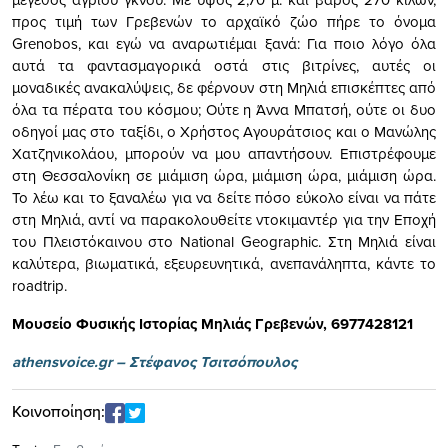
προς τιμή των Γρεβενών το αρχαϊκό ζώο πήρε το όνομα
Grenobos, και εγώ να αναρωτιέμαι ξανά: Για ποιο λόγο όλα
αυτά τα φαντασμαγορικά οστά στις βιτρίνες, αυτές οι
μοναδικές ανακαλύψεις, δε φέρνουν στη Μηλιά επισκέπτες από
όλα τα πέρατα του κόσμου; Ούτε η Άννα Μπατσή, ούτε οι δυο
οδηγοί μας στο ταξίδι, ο Χρήστος Αγουράτσιος και ο Μανώλης
Χατζηνικολάου, μπορούν να μου απαντήσουν. Επιστρέφουμε
στη Θεσσαλονίκη σε μιάμιση ώρα, μιάμιση ώρα, μιάμιση ώρα.
Το λέω και το ξαναλέω για να δείτε πόσο εύκολο είναι να πάτε
στη Μηλιά, αντί να παρακολουθείτε ντοκιμαντέρ για την Εποχή
του Πλειστόκαινου στο National Geographic. Στη Μηλιά είναι
καλύτερα, βιωματικά, εξευρευνητικά, ανεπανάληπτα, κάντε το
roadtrip.
Μουσείο Φυσικής Ιστορίας Μηλιάς Γρεβενών, 6977428121
athensvoice.gr –
Στέφανος Τσιτσόπουλος
Κοινοποίηση: