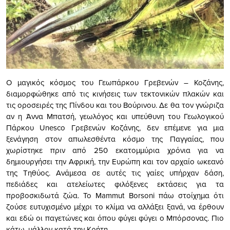
Ο μαγικός κόσμος του Γεωπάρκου Γρεβενών – Κοζάνης,
διαμορφώθηκε από τις κινήσεις των τεκτονικών πλακών και
τις οροσειρές της Πίνδου και του Βούρινου. Δε θα τον γνώριζα
αν η Άννα Μπατσή, γεωλόγος και υπεύθυνη του Γεωλογικού
Πάρκου Unesco Γρεβενών Κοζάνης, δεν επέμενε για μια
ξενάγηση στον απωλεσθέντα κόσμο της Παγγαίας, που
χωρίστηκε πριν από 250 εκατομμύρια χρόνια για να
δημιουργήσει την Αφρική, την Ευρώπη και τον αρχαίο ωκεανό
της Τηθύος. Ανάμεσα σε αυτές τις γαίες υπήρχαν δάση,
πεδιάδες και ατελείωτες φιλόξενες εκτάσεις για τα
προβοσκιδωτά ζώα. Το Mammut Borsoni πάω στοίχημα ότι
ζούσε ευτυχισμένο μέχρι το κλίμα να αλλάξει ξανά, να έρθουν
και εδώ οι παγετώνες και όπου φύγει φύγει ο Μπόρσονας. Πιο
κάτω, μάλλον κατά την Κρήτη.