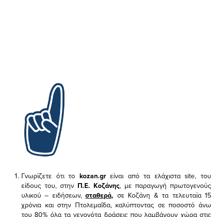
Γνωρίζετε ότι το
kozan.gr
είναι από τα ελάχιστα
site, του
είδους του,
στην
Π.Ε. Κοζάνης
, με παραγωγή πρωτογενούς
υλικού – ειδήσεων,
σταθερά,
σε Κοζάνη & τα τελευταία 15
χρόνια και στην Πτολεμαΐδα, καλύπτοντας σε ποσοστό άνω
του 80% όλα τα γεγονότα δράσεις που λαμβάνουν χώρα στις