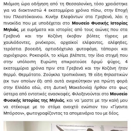
Μιάμιση ώρα οδήγηση από τη Θεσσαλονίκη, τόσο χρειάστηκε
για να διακτινιστώ 4 εκατομμύρια χρόνια πίσω, στην Εποχή
του Πλειστόκαινου. Κυνήγι Ελεφάντων στα Γρεβενά, λέει η
πινακίδα που με υποδέχεται στο
Μουσείο Φυσικής Ιστορίας
Μηλιάς
, με ευρήματα και ιστορίες από τους αιώνες που στα
Γρεβενά και την Κοζάνη έκοβαν βόλτες τίγρεις με
χαυλιόδοντες, ρινόκεροι, αρχαϊκοί ελέφαντες, αλέφηδες,
τεράστια βοοειδή, αρτιοδάχτυλα φυτοφάγα, τάπειροι και
αγριόχοιροι. Ροκενρόλ, το κλίμα βλέπετε, την ίδια στιγμή που
στην υπόλοιπη Ευρώπη επικρατούσε δριμύ ψύχος, 4
εκατομμύρια χρόνια πριν στα Γρεβενά και την Κοζάνη ήταν
θερμό. Θερμότατο. Ζούγκλα τροπικάνικη. 19 είδη θηλαστικών
(εκ των οποίων έξι από αυτά ανιχνεύτηκαν για πρώτη φορά
στην Ελλάδα εδώ, στη Δυτική Μακεδονία) ήρθαν στο φως
ύστερα από εντατικές ανασκαφές. Φιλοξενούνται στο
Μουσείο
Φυσικής Ιστορίας της Μηλιάς
, και να ’μαστε με την καλή μου
να στέκουμε με το στόμα ανοιχτό ενώπιον του «Γίγαντα
Μπόρσον», φωτογραφίζοντας τα απομεινάρια του με δέος.