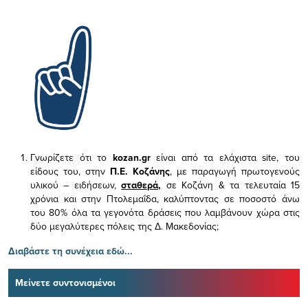
Γνωρίζετε ότι το
kozan.gr
είναι από τα ελάχιστα
site, του
είδους του,
στην
Π.Ε. Κοζάνης
, με παραγωγή πρωτογενούς
υλικού – ειδήσεων,
σταθερά,
σε Κοζάνη & τα τελευταία 15
χρόνια και στην Πτολεμαΐδα, καλύπτοντας σε ποσοστό άνω
του 80% όλα τα γεγονότα δράσεις που λαμβάνουν χώρα στις
δύο μεγαλύτερες πόλεις της Δ. Μακεδονίας;
Διαβάστε τη συνέχεια εδώ...
Μείνετε συντονισμένοι