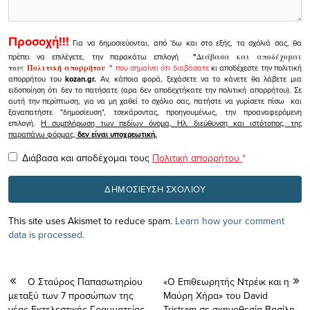
Προσοχή!!!
Για να δημοσιεύονται, από 'δω και στο εξής, τα σχόλιά σας, θα
πρέπει να επιλέγετε, την παρακάτω επιλογή
"
Διάβασα και αποδέχομαι
τους
Πολιτική απορρήτου
"
που σημαίνει ότι διαβάσατε
κι αποδέχεστε την πολιτική
απορρήτου του
kozan.gr.
Αν, κάποια φορά, ξεχάσετε να το κάνετε θα λάβετε μια
ειδοποίηση ότι δεν το πατήσατε (αρα δεν αποδεχτήκατε την πολιτική απορρήτου). Σε
αυτή την περίπτωση, για να μη χαθεί το σχόλιο σας, πατήστε να γυρίσετε πίσω και
ξαναπατήστε "δημοσίευση", τσεκάροντας, προηγουμένως, την προαναφερόμενη
επιλογή.
Η συμπλήρωση των πεδίων όνομα, Ηλ. διεύθυνση και ιστότοπος, της
παραπάνω φόρμας,
δεν είναι υποχρεωτική.
Διάβασα και αποδέχομαι τους
Πολιτική απορρήτου
*
This site uses Akismet to reduce spam.
Learn how your comment
data is processed.
Ο Σταύρος Παπασωτηρίου
«Ο Επιθεωρητής Ντρέικ και η
μεταξύ των 7 προσώπων της
Μαύρη Χήρα» του David
νέας Εκτελεστικής Γραμματείας
Tristram σε σκηνοθεσία Βασίλη