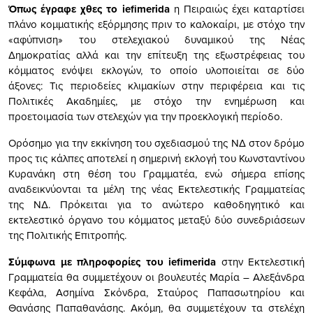
Όπως έγραφε χθες το iefimerida
η Πειραιώς έχει καταρτίσει
πλάνο κομματικής εξόρμησης πριν το καλοκαίρι, με στόχο την
«αφύπνιση» του στελεχιακού δυναμικού της Νέας
Δημοκρατίας αλλά και την επίτευξη της εξωστρέφειας του
κόμματος ενόψει εκλογών, το οποίο υλοποιείται σε δύο
άξονες: Τις περιοδείες κλιμακίων στην περιφέρεια και τις
Πολιτικές Ακαδημίες, με στόχο την ενημέρωση και
προετοιμασία των στελεχών για την προεκλογική περίοδο.
Ορόσημο για την εκκίνηση του σχεδιασμού της ΝΔ στον δρόμο
προς τις κάλπες αποτελεί η σημερινή εκλογή του Κωνσταντίνου
Κυρανάκη στη θέση του Γραμματέα, ενώ σήμερα επίσης
αναδεικνύονται τα μέλη της νέας Εκτελεστικής Γραμματείας
της ΝΔ. Πρόκειται για το ανώτερο καθοδηγητικό και
εκτελεστικό όργανο του κόμματος μεταξύ δύο συνεδριάσεων
της Πολιτικής Επιτροπής.
Σύμφωνα με πληροφορίες του iefimerida
στην Εκτελεστική
Γραμματεία θα συμμετέχουν οι βουλευτές Μαρία – Αλεξάνδρα
Κεφάλα, Ασημίνα Σκόνδρα, Σταύρος Παπασωτηρίου και
Θανάσης Παπαθανάσης. Ακόμη, θα συμμετέχουν τα στελέχη