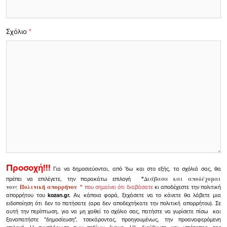
Σχόλιο
*
Προσοχή!!!
Για να δημοσιεύονται, από 'δω και στο εξής, τα σχόλιά σας, θα
πρέπει να επιλέγετε, την παρακάτω επιλογή
"
Διάβασα και αποδέχομαι
τους
Πολιτική απορρήτου
"
που σημαίνει ότι διαβάσατε
κι αποδέχεστε την πολιτική
απορρήτου του
kozan.gr.
Αν, κάποια φορά, ξεχάσετε να το κάνετε θα λάβετε μια
ειδοποίηση ότι δεν το πατήσατε (αρα δεν αποδεχτήκατε την πολιτική απορρήτου). Σε
αυτή την περίπτωση, για να μη χαθεί το σχόλιο σας, πατήστε να γυρίσετε πίσω και
ξαναπατήστε "δημοσίευση", τσεκάροντας, προηγουμένως, την προαναφερόμενη