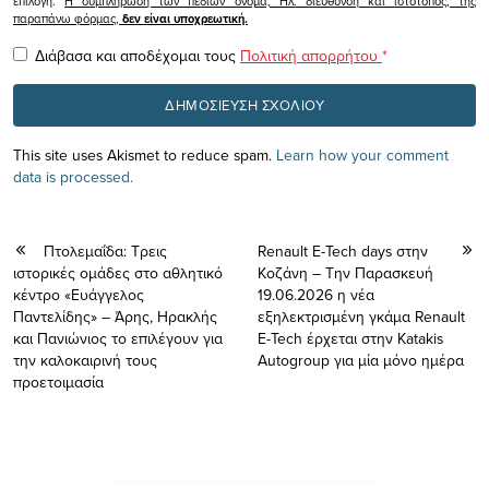
επιλογή.
Η συμπλήρωση των πεδίων όνομα, Ηλ. διεύθυνση και ιστότοπος, της
παραπάνω φόρμας,
δεν είναι υποχρεωτική.
Διάβασα και αποδέχομαι τους
Πολιτική απορρήτου
*
This site uses Akismet to reduce spam.
Learn how your comment
data is processed.
Πτολεμαΐδα: Τρεις
Renault E-Tech days στην
ιστορικές ομάδες στο αθλητικό
Κοζάνη – Την Παρασκευή
κέντρο «Ευάγγελος
19.06.2026 η νέα
Παντελίδης» – Άρης, Ηρακλής
εξηλεκτρισμένη γκάμα Renault
και Πανιώνιος το επιλέγουν για
E-Tech έρχεται στην Katakis
την καλοκαιρινή τους
Autogroup για μία μόνο ημέρα
προετοιμασία