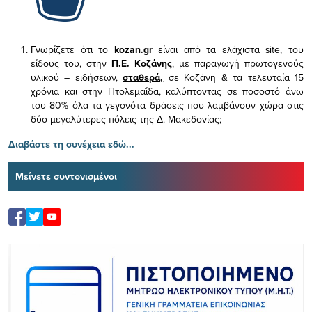
Γνωρίζετε ότι το
kozan.gr
είναι από τα ελάχιστα
site, του
είδους του,
στην
Π.Ε. Κοζάνης
, με παραγωγή πρωτογενούς
υλικού – ειδήσεων,
σταθερά,
σε Κοζάνη & τα τελευταία 15
χρόνια και στην Πτολεμαΐδα, καλύπτοντας σε ποσοστό άνω
του 80% όλα τα γεγονότα δράσεις που λαμβάνουν χώρα στις
δύο μεγαλύτερες πόλεις της Δ. Μακεδονίας;
Διαβάστε τη συνέχεια εδώ...
Μείνετε συντονισμένοι