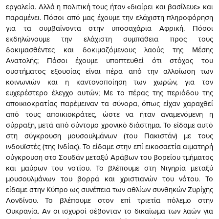
εργαλεία. Αλλά η πολιτική τους ήταν «διαίρει και βασίλευε» και
παραμένει. Πόσοι από μας έχουμε την ελάχιστη πληροφόρηση
για τα συμβαίνοντα στην υποσαχάρια Αφρική. Πόσοι
εκδηλώνουμε την ελάχιστη συμπάθεια προς τους
δοκιμασθέντες και δοκιμαζόμενους λαούς της Μέσης
Ανατολής; Πόσοι έχουμε υποπτευθεί ότι στόχος του
συστήματος εξουσίας είναι πέρα από την αλλοίωση των
κοινωνιών και η καντονοποίηση των χωρών, για τον
ευχερέστερο έλεγχο αυτών; Με το πέρας της περιόδου της
αποικιοκρατίας παρέμειναν τα σύνορα, όπως είχαν χαραχθεί
από τους αποικιοκράτες, ώστε να ήταν αναμενόμενη η
σύρραξη, μετά από σύντομο χρονικό διάστημα. Το είδαμε αυτό
στη σύγκρουση μουσουλμάνων (του Πακιστάν) με τους
ινδουϊστές (της Ινδίας). Το είδαμε στην επί εικοσαετία αιματηρή
σύγκρουση στο Σουδάν μεταξύ Αράβων του βορείου τμήματος
και μαύρων του νοτίου. Το βλέπουμε στη Νιγηρία μεταξύ
μουσουλμάνων του βορρά και χριστιανών του νότου. Το
είδαμε στην Κύπρο ως συνέπεια των αθλίων συνθηκών Ζυρίχης
Λονδίνου. Το βλέπουμε στον επί τριετία πόλεμο στην
Ουκρανία. Αν οι ισχυροί σέβονταν το δικαίωμα των λαών για