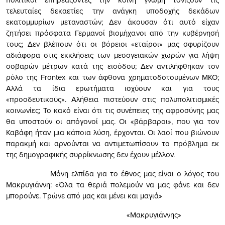
τελευταίες δεκαετίες την ανάγκη υποδοχής δεκάδων
εκατομμυρίων μεταναστών; Δεν άκουσαν ότι αυτό είχαν
ζητήσει πρόσφατα Γερμανοί βιομήχανοι από την κυβέρνησή
τους; Δεν βλέπουν ότι οι βόρειοι «εταίροι» μας σφυρίζουν
αδιάφορα στις εκκλήσεις των μεσογειακών χωρών για λήψη
σοβαρών μέτρων κατά της εισόδου; Δεν αντιλήφθηκαν τον
ρόλο της Frontex και των άφθονα χρηματοδοτουμένων ΜΚΟ;
Αλλά τα ίδια ερωτήματα ισχύουν και για τους
«προοδευτικούς». Αλήθεια πιστεύουν στις πολυπολιτισμικές
κοινωνίες; Το κακό είναι ότι τις συνέπειες της αφροσύνης μας
θα υποστούν οι απόγονοί μας. Οι «βάρβαροι», που για τον
Καβάφη ήταν μια κάποια λύση, έρχονται. Οι λαοί που βιώνουν
παρακμή και αρνούνται να αντιμετωπίσουν το πρόβλημα εκ
της δημογραφικής συρρίκνωσης δεν έχουν μέλλον.
Μόνη ελπίδα για το έθνος μας είναι ο λόγος του
Μακρυγιάννη: «Όλα τα θεριά πολεμούν να μας φάνε και δεν
μπορούνε. Τρώνε από μας και μένει και μαγιά»
«Μακρυγιάννης»