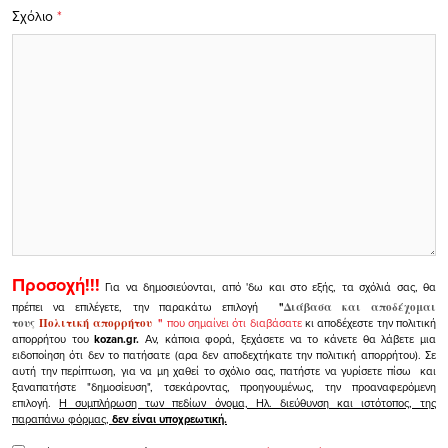
Σχόλιο
*
Προσοχή!!!
Για να δημοσιεύονται, από 'δω και στο εξής, τα σχόλιά σας, θα
πρέπει να επιλέγετε, την παρακάτω επιλογή
"
Διάβασα και αποδέχομαι
τους
Πολιτική απορρήτου
"
που σημαίνει ότι διαβάσατε
κι αποδέχεστε την πολιτική
απορρήτου του
kozan.gr.
Αν, κάποια φορά, ξεχάσετε να το κάνετε θα λάβετε μια
ειδοποίηση ότι δεν το πατήσατε (αρα δεν αποδεχτήκατε την πολιτική απορρήτου). Σε
αυτή την περίπτωση, για να μη χαθεί το σχόλιο σας, πατήστε να γυρίσετε πίσω και
ξαναπατήστε "δημοσίευση", τσεκάροντας, προηγουμένως, την προαναφερόμενη
επιλογή.
Η συμπλήρωση των πεδίων όνομα, Ηλ. διεύθυνση και ιστότοπος, της
παραπάνω φόρμας,
δεν είναι υποχρεωτική.