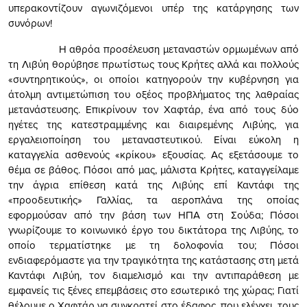
υπερακοντίζουν αγωνιζόμενοι υπέρ της κατάργησης των
συνόρων!
Η αθρόα προσέλευση μεταναστών ορμωμένων από
τη Λιβύη θορύβησε πρωτίστως τους Κρήτες αλλά και πολλούς
«συντηρητικούς», οι οποίοι κατηγορούν την κυβέρνηση για
άτολμη αντιμετώπιση του οξέος προβλήματος της λαθραίας
μετανάστευσης. Επικρίνουν τον Χαφτάρ, ένα από τους δύο
ηγέτες της κατεστραμμένης και διαιρεμένης Λιβύης, για
εργαλειοποίηση του μεταναστευτικού. Είναι εύκολη η
καταγγελία ασθενούς «κρίκου» εξουσίας. Ας εξετάσουμε το
θέμα σε βάθος. Πόσοι από μας, μάλιστα Κρήτες, καταγγείλαμε
την άγρια επίθεση κατά της Λιβύης επί Καντάφι της
«προοδευτικής» Γαλλίας, τα αεροπλάνα της οποίας
εφορμούσαν από την βάση των ΗΠΑ στη Σούδα; Πόσοι
γνωρίζουμε το κοινωνικό έργο του δικτάτορα της Λιβύης, το
οποίο τερματίστηκε με τη δολοφονία του; Πόσοι
ενδιαφερόμαστε για την τραγικότητα της κατάστασης στη μετά
Καντάφι Λιβύη, τον διαμελισμό και την αντιπαράθεση με
εμφανείς τις ξένες επεμβάσεις στο εσωτερικό της χώρας; Γιατί
θέλουμε ο Χαφτάρ να συγκρατεί στο έδαφος, που ελέγχει, τους