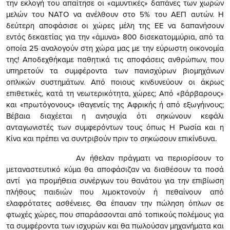
την εκλογή του απαίτησε οι «αμυντικές» δαπάνες των χωρών
μελών του ΝΑΤΟ να ανέλθουν στο 5% του ΑΕΠ αυτών. Η
δεύτερη αποφάσισε οι χώρες μέλη της ΕΕ να δαπανήσουν
εντός δεκαετίας για την «άμυνα» 800 δισεκατομμύρια, από τα
οποία 25 αναλογούν στη χώρα μας με την εύρωστη οικονομία
της! Αποδεχθήκαμε παθητικά τις αποφάσεις ανθρώπων, που
υπηρετούν τα συμφέροντα των πανισχύρων βιομηχάνων
οπλικών συστημάτων. Από ποιους κινδυνεύουν οι άκρως
επιθετικές, κατά τη νεωτερικότητα, χώρες; Από «βάρβαρους»
και «πρωτόγονους» ιθαγενείς της Αφρικής ή από εξωγήινους;
Βέβαια διαχέεται η ανησυχία ότι σηκώνουν κεφάλι
ανταγωνιστές των συμφερόντων τους όπως Η Ρωσία και η
Κίνα και πρέπει να συντριβούν πριν το σηκώσουν επικίνδυνα.
Αν ήθελαν πράγματι να περιορίσουν το
μεταναστευτικό κύμα θα αποφάσιζαν να διαθέσουν τα ποσά
αντί για προμήθεια συνέργων του θανάτου για την επιβίωση
πλήθους παιδιών που λιμοκτονούν ή πεθαίνουν από
ελαφρότατες ασθένειες. Θα έπαυαν την πώληση όπλων σε
φτωχές χώρες, που σπαράσσονται από τοπικούς πολέμους για
τα συμφέροντα των ισχυρών και θα πωλούσαν μηχανήματα και