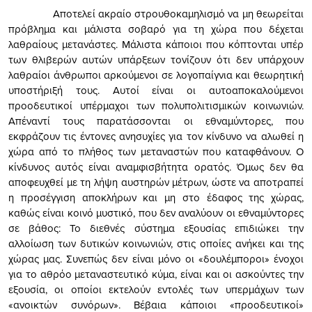
Αποτελεί ακραίο στρουθοκαμηλισμό να μη θεωρείται
πρόβλημα και μάλιστα σοβαρό για τη χώρα που δέχεται
λαθραίους μετανάστες. Μάλιστα κάποιοι που κόπτονται υπέρ
των θλιβερών αυτών υπάρξεων τονίζουν ότι δεν υπάρχουν
λαθραίοι άνθρωποι αρκούμενοι σε λογοπαίγνια και θεωρητική
υποστήριξή τους. Αυτοί είναι οι αυτοαποκαλούμενοι
προοδευτικοί υπέρμαχοι των πολυπολιτισμικών κοινωνιών.
Απέναντί τους παρατάσσονται οι εθναμύντορες, που
εκφράζουν τις έντονες ανησυχίες για τον κίνδυνο να αλωθεί η
χώρα από το πλήθος των μεταναστών που καταφθάνουν. Ο
κίνδυνος αυτός είναι αναμφισβήτητα ορατός. Όμως δεν θα
αποφευχθεί με τη λήψη αυστηρών μέτρων, ώστε να αποτραπεί
η προσέγγιση αποκλήρων και μη στο έδαφος της χώρας,
καθώς είναι κοινό μυστικό, που δεν αναλύουν οι εθναμύντορες
σε βάθος: Το διεθνές σύστημα εξουσίας επιδιώκει την
αλλοίωση των δυτικών κοινωνιών, στις οποίες ανήκει και της
χώρας μας. Συνεπώς δεν είναι μόνο οι «δουλέμποροι» ένοχοι
για το αθρόο μεταναστευτικό κύμα, είναι και οι ασκούντες την
εξουσία, οι οποίοι εκτελούν εντολές των υπερμάχων των
«ανοικτών συνόρων». Βέβαια κάποιοι «προοδευτικοί»