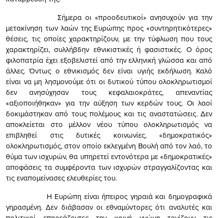
Σήμερα οι «προοδευτικοί» ανησυχούν για την
μετακίνηση των λαών της Ευρώπης προς «συντηρητικότερες»
θέσεις, τις οποίες χαρακτηρίζουν, με την τύφλωση που τους
χαρακτηρίζει, συλλήβδην εθνικιστικές ή φασιστικές. Ο όρος
φιλοπατρία έχει εξοβελιστεί από την ελληνική γλώσσα και από
άλλες. Όντως ο εθνικισμός δεν είναι υγιής εκδήλωση. Καλό
είναι να μη λησμονούμε ότι οι δυτικού τύπου ολοκληρωτισμοί
δεν ανησύχησαν τους κεφαλαιοκράτες, απεναντίας
«αξιοποιήθηκαν» για την αύξηση των κερδών τους. Οι λαοί
δοκιμάστηκαν από τους πολέμους και τις αναστατώσεις. Δεν
αποκλείεται στο μέλλον νέου τύπου ολοκληρωτισμός να
επιβληθεί στις δυτικές κοινωνίες, «δημοκρατικός»
ολοκληρωτισμός, στον οποίο εκλεγμένη Βουλή από τον λαό, το
θύμα των ισχυρών, θα υπηρετεί εντονότερα με «δημοκρατικές»
αποφάσεις τα συμφέροντα των ισχυρών στραγγαλίζοντας και
τις εναπομείνασες ελευθερίες του.
Η Ευρώπη είναι ήπειρος γηραιά και δημογραφικά
γηρασμένη. Δεν διάβασαν οι εθναμύντορες ότι αναλυτές και
πολιτικοί επηρεάζοντες την κοινή γνώμη τονίζουν τις