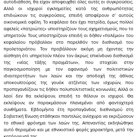
αυτοδιάθεση, θα είχαν αποφευχθεί όλες αυτές οι συγκρούσεις.
Αλλά οι ισχυροί εγκληματίες κατά της ανθρωπότητας
επιδιώκουν τις συγκρούσεις, επειδή αποφέρουν σ’ αυτούς
οικονομικά οφέλη. Το κεφάλαιο δεν έχει πατρίδα, όμως πολλοί
αφελείς «πατριώτες» υποστηρίζουν τους σχηματισμούς, που το
υπηρετούν. Τους υποστηρίζουν επειδή οι δήθεν «πολέμιοι» του
κεφαλαίου πρόβαλλαν στο παρελθόν τον διεθνισμό του
προλεταριάτου. Τον προβάλλουν ακόμη μη έχοντας την
αίσθηση ότι υπηρετούν πλέον τον άκρως επικίνδυνο διεθνισμό
της «νέας τάξης πραγμάτων», που στοχεύει στην
παγκοσμιοποίηση με τον αφανισμό των πολιτιστικών
ιδιαιτεροτήτων των λαών και την αποδοχή της άθλιας
υποκουλτούρας της γουόκ ατζέντας των ισχυρών, που
προπαγανδίζουν τις δήθεν πολυπολιτιστικές κοινωνίες. Αλλά οι
λαοί δεν θα εκλείψουν, επειδή το θέλουν οι ισχυροί. Θα
εκλείψουν, αν παρακμάσουν πλανεμένοι από φανταχτερά
συνθήματα. Εβδομήντα έτη προπαγάνδας διεθνισμού στη
Σοβιετική Ένωση στάθηκαν παντελώς ανίσχυρα να εκριζώσουν
το εθνικό φρόνημα των λαών της. Απεναντίας εκδηλώθηκε
αυτό θεριεμένο και με εθνικιστικό φορές χαρακτήρα, μετά την
κατάρρευσή της.