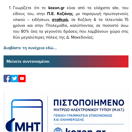
Γνωρίζετε ότι το
kozan.gr
είναι από τα ελάχιστα
site, του
είδους του,
στην
Π.Ε. Κοζάνης
, με παραγωγή πρωτογενούς
υλικού – ειδήσεων,
σταθερά,
σε Κοζάνη & τα τελευταία 15
χρόνια και στην Πτολεμαΐδα, καλύπτοντας σε ποσοστό άνω
του 80% όλα τα γεγονότα δράσεις που λαμβάνουν χώρα στις
δύο μεγαλύτερες πόλεις της Δ. Μακεδονίας;
Διαβάστε τη συνέχεια εδώ...
Μείνετε συντονισμένοι