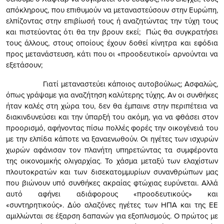
απόκληρους, που επιθυμούν να μεταναστεύσουν στην Ευρώπη,
ελπίζοντας στην επιβίωσή τους ή αναζητώντας την τύχη τους
και πιστεύοντας ότι θα την βρουν εκεί; Πώς θα συγκρατήσει
τους άλλους, στους οποίους έχουν δοθεί κίνητρα και εφόδια
προς μετανάστευση, κάτι που οι «προοδευτικοί» αρνούνται να
εξετάσουν;
Γιατί μεταναστεύει κάποιος αυτοβούλως; Ασφαλώς,
όπως γράψαμε για αναζήτηση καλύτερης τύχης. Αν οι συνθήκες
ήταν καλές στη χώρα του, δεν θα έμπαινε στην περιπέτεια να
διακινδυνεύσει και την ύπαρξή του ακόμη, για να φθάσει στον
προορισμό, αφήνοντας πίσω πολλές φορές την οικογένειά του
με την ελπίδα κάποτε να ξαναενωθούν. Οι ηγέτες των ισχυρών
χωρών αφάνισαν τον πλανήτη υπηρετώντας τα συμφέροντα
της οικονομικής ολιγαρχίας. Το χάσμα μεταξύ των ελαχίστων
πλουτοκρατών και των δισεκατομμυρίων συνανθρώπων μας
που βιώνουν υπό συνθήκες ακραίας φτώχιας ευρύνεται. Αλλά
αυτό αφήνει αδιάφορους «προοδευτικούς» και
«συντηρητικούς». Δύο αλαζόνες ηγέτες των ΗΠΑ και της ΕΕ
αμιλλώνται σε έξαρση δαπανών για εξοπλισμούς. Ο πρώτος με