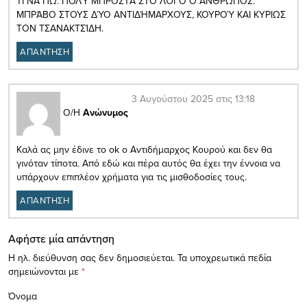
ΤΙ ΝΑ ΠΩ. ΠΟΛΎ ΜΠΡΟΣΤΆ ΣΤΟ ΛΌΓΟ Ο ΆΝΘΡΩΠΟΣ.
ΜΠΡΆΒΟ ΣΤΟΥΣ ΔΎΟ ΑΝΤΙΔΉΜΑΡΧΟΥΣ, ΚΟΥΡΟΎ ΚΑΙ ΚΥΡΙΩΣ
ΤΟΝ ΤΣΑΝΑΚΤΣΊΔΗ.
ΑΠΑΝΤΗΣΗ
3 Αυγούστου 2025 στις 13:18
Ο/Η
Ανώνυμος
Καλά ας μην έδινε το ok ο Αντιδήμαρχος Κουρού και δεν θα
γινόταν τίποτα. Από εδώ και πέρα αυτός θα έχει την έννοια να
υπάρχουν επιπλέον χρήματα για τις μισθοδοσίες τους.
ΑΠΑΝΤΗΣΗ
Αφήστε μία απάντηση
Η ηλ. διεύθυνση σας δεν δημοσιεύεται.
Τα υποχρεωτικά πεδία
σημειώνονται με
*
Όνομα