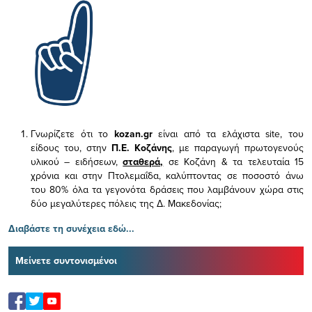
Γνωρίζετε ότι το
kozan.gr
είναι από τα ελάχιστα
site, του
είδους του,
στην
Π.Ε. Κοζάνης
, με παραγωγή πρωτογενούς
υλικού – ειδήσεων,
σταθερά,
σε Κοζάνη & τα τελευταία 15
χρόνια και στην Πτολεμαΐδα, καλύπτοντας σε ποσοστό άνω
του 80% όλα τα γεγονότα δράσεις που λαμβάνουν χώρα στις
δύο μεγαλύτερες πόλεις της Δ. Μακεδονίας;
Διαβάστε τη συνέχεια εδώ...
Μείνετε συντονισμένοι