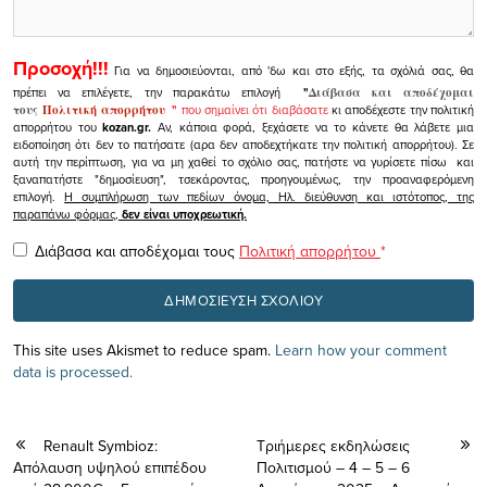
Προσοχή!!!
Για να δημοσιεύονται, από 'δω και στο εξής, τα σχόλιά σας, θα
πρέπει να επιλέγετε, την παρακάτω επιλογή
"
Διάβασα και αποδέχομαι
τους
Πολιτική απορρήτου
"
που σημαίνει ότι διαβάσατε
κι αποδέχεστε την πολιτική
απορρήτου του
kozan.gr.
Αν, κάποια φορά, ξεχάσετε να το κάνετε θα λάβετε μια
ειδοποίηση ότι δεν το πατήσατε (αρα δεν αποδεχτήκατε την πολιτική απορρήτου). Σε
αυτή την περίπτωση, για να μη χαθεί το σχόλιο σας, πατήστε να γυρίσετε πίσω και
ξαναπατήστε "δημοσίευση", τσεκάροντας, προηγουμένως, την προαναφερόμενη
επιλογή.
Η συμπλήρωση των πεδίων όνομα, Ηλ. διεύθυνση και ιστότοπος, της
παραπάνω φόρμας,
δεν είναι υποχρεωτική.
Διάβασα και αποδέχομαι τους
Πολιτική απορρήτου
*
This site uses Akismet to reduce spam.
Learn how your comment
data is processed.
Renault Symbioz:
Τριήμερες εκδηλώσεις
Απόλαυση υψηλού επιπέδου
Πολιτισμού – 4 – 5 – 6