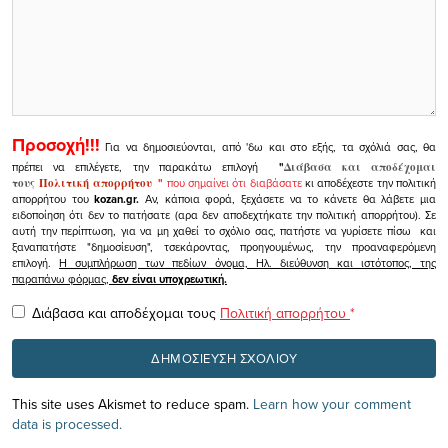
Προσοχή!!!
Για να δημοσιεύονται, από 'δω και στο εξής, τα σχόλιά σας, θα
πρέπει να επιλέγετε, την παρακάτω επιλογή
"
Διάβασα και αποδέχομαι
τους
Πολιτική απορρήτου
"
που σημαίνει ότι διαβάσατε
κι αποδέχεστε την πολιτική
απορρήτου του
kozan.gr.
Αν, κάποια φορά, ξεχάσετε να το κάνετε θα λάβετε μια
ειδοποίηση ότι δεν το πατήσατε (αρα δεν αποδεχτήκατε την πολιτική απορρήτου). Σε
αυτή την περίπτωση, για να μη χαθεί το σχόλιο σας, πατήστε να γυρίσετε πίσω και
ξαναπατήστε "δημοσίευση", τσεκάροντας, προηγουμένως, την προαναφερόμενη
επιλογή.
Η συμπλήρωση των πεδίων όνομα, Ηλ. διεύθυνση και ιστότοπος, της
παραπάνω φόρμας,
δεν είναι υποχρεωτική.
Διάβασα και αποδέχομαι τους
Πολιτική απορρήτου
*
This site uses Akismet to reduce spam.
Learn how your comment
data is processed.