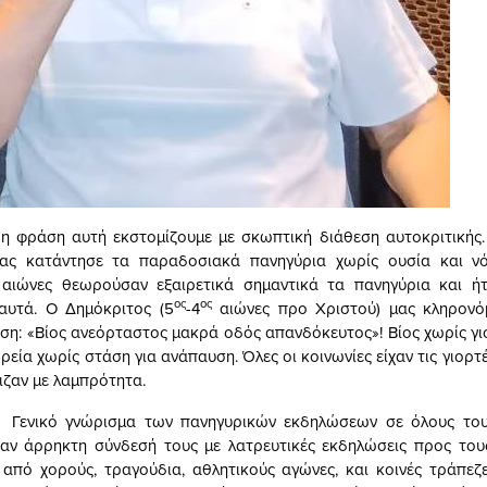
τή εκστομίζουμε με σκωπτική διάθεση αυτοκριτικής. Ί
ας κατάντησε τα παραδοσιακά πανηγύρια χωρίς ουσία και ν
ί αιώνες θεωρούσαν εξαιρετικά σημαντικά τα πανηγύρια και ή
ος
ος
αυτά. Ο Δημόκριτος (5
-4
αιώνες προ Χριστού) μας κληρονό
ση: «Βίος ανεόρταστος μακρά οδός απανδόκευτος»! Βίος χωρίς γιο
ρεία χωρίς στάση για ανάπαυση. Όλες οι κοινωνίες είχαν τις γιορτέ
ιζαν με λαμπρότητα.
ρισμα των πανηγυρικών εκδηλώσεων σε όλους τους π
ταν άρρηκτη σύνδεσή τους με λατρευτικές εκδηλώσεις προς του
από χορούς, τραγούδια, αθλητικούς αγώνες, και κοινές τράπεζ