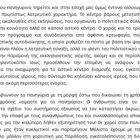
υ πανηγυριού τηρείται και στην εποχή μας όμως έντονα αλλοιω
ι πρωτίστως λατρευτικό χαρακτήρα. Το κέντρο βάρους μετατοπί
ς ακολουθίες στις εκδηλώσεις, που οργανώνει ο πολιτιστικός σύλλ
την κοινότητα αλλά σε κάποιο αστικό κέντρο. Ο χορός και το τρ
το πρόγραμμα και συνοδεύονται από άφθονη κρεωφαγία, πο
τοπικής αυτοδιοίκησης, η οποία ρυθμίζει τα πάντα με βάση την ψη
ίναι πλέον η λατρευτική σύναξη, αλλά το γλέντι του πολιτιστικού
ην παραμονή της εκκλησιαστικής γιορτής, ακόμη και σε περίοδ
 γλεντοκόποι ίσως προσέλθουν την επομένη να ανάψουν έν
ια την αναχώρηση για το αστικό κέντρο διαμονής τους, εγκατ
λευταίους γέρους, που σύντομα θα κηδεύσει κάποιος ιερέας, που 
και ακόμη περισσότερες ενορίες.
πιβιώνουν τα πανηγύρια με τη μορφή έστω που δικαιώνει τη χρή
φράσης «είμαστε για τα πανηγύρια»; Ο άνθρωπος είναι ον 
στο σχέδιο του συστήματος εξουσίας να τον καταστήσει άκρως
την επαφή με τους συνανθρώπους του και συναλλασσόμενο αποκλ
ς για την καλύτερη δήθεν εξυπηρέτησή του! Οι χοροί στην πολι
 μας ήταν κυκλωτικοί και παραμένουν. Μάλιστα έχουμε με τ
δο μάλλον στη χορευτική μας παράδοση, εγκαταλείποντας τη δο