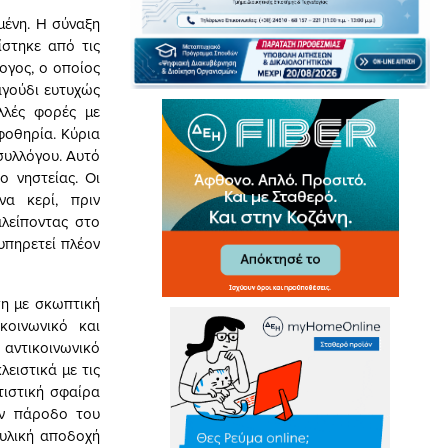
μένη. Η σύναξη
στηκε από τις
ογος, ο οποίος
αγούδι ευτυχώς
λλές φορές με
φοθηρία. Κύρια
 συλλόγου. Αυτό
ο νηστείας. Οι
α κερί, πριν
αλείποντας στο
υπηρετεί πλέον
ση με σκωπτική
κοινωνικό και
 αντικοινωνικό
ειστικά με τις
τιστική σφαίρα
ην πάροδο του
υλική αποδοχή