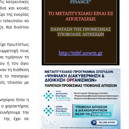
ις λατρευτικές
δια και κοινές
ρι της ενορίας
ι τελευταίοι να
η. Και δινόταν
ίχε πρωτίστως
συμμετοχή τους
να τιμήσουν τη
ου ή τον άγιο
καν τη διάθεση
η το πανηγύρι
τές τόνισαν με
.
νηγύρια ήταν η
ί ο χαρακτήρας
ρευνήσουμε την
 της έχει σε