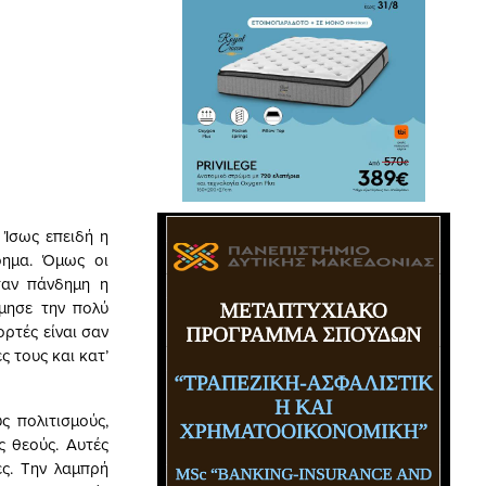
σως επειδή η
όημα. Όμως οι
ταν πάνδημη η
μησε την πολύ
ρτές είναι σαν
ς τους και κατ’
ολιτισμούς,
ς θεούς. Αυτές
ες. Την λαμπρή