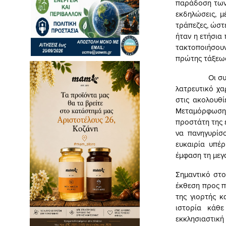
παράδοση των 
εκδηλώσεις, μ
τράπεζες, ώστ
ήταν η ετήσια 
τακτοποιήσουν
πρώτης τάξεως 
Οι συμμετέχο
λατρευτικό χα
στις ακολουθί
Μεταμόρφωση 
προστάτη της 
να πανηγυρίσ
ευκαιρία υπέρ
έμφαση τη μεγ
Σημαντικό στο
έκθεση προς π
της γιορτής κ
ιστορία κάθ
εκκλησιαστική 