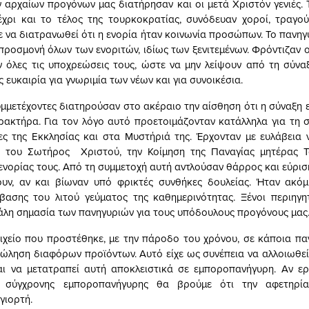
αρχαίων προγόνων μας διατήρησαν και οι μετά Χριστόν γενιές. Τ
έχρι και το τέλος της τουρκοκρατίας, συνόδευαν χοροί, τραγού
ε να διατρανωθεί ότι η ενορία ήταν κοινωνία προσώπων. Το πανηγύ
προσμονή όλων των ενοριτών, ιδίως των ξενιτεμένων. Φρόντιζαν ο
 όλες τις υποχρεώσεις τους, ώστε να μην λείψουν από τη σύναξ
ευκαιρία για γνωριμία των νέων και για συνοικέσια.
ντες διατηρούσαν στο ακέραιο την αίσθηση ότι η σύναξη ε
ρακτήρα. Για τον λόγο αυτό προετοιμάζονταν κατάλληλα για τη 
ες της Εκκλησίας και στα Μυστήριά της. Έρχονταν με ευλάβεια 
του Σωτήρος Χριστού, την Κοίμηση της Παναγίας μητέρας Τ
ενορίας τους. Από τη συμμετοχή αυτή αντλούσαν θάρρος και εύρισ
ουν, αν και βίωναν υπό φρικτές συνθήκες δουλείας. Ήταν ακόμ
βασης του λιτού γεύματος της καθημερινότητας. Ξένοι περιηγη
άλη σημασία των πανηγυριών για τους υπόδουλους προγόνους μας
ιχείο που προστέθηκε, με την πάροδο του χρόνου, σε κάποια πα
ώληση διαφόρων προϊόντων. Αυτό είχε ως συνέπεια να αλλοιωθε
αι να μετατραπεί αυτή αποκλειστικά σε εμποροπανήγυρη. Αν ε
ε σύγχρονης εμποροπανήγυρης θα βρούμε ότι την αφετηρία
γιορτή.