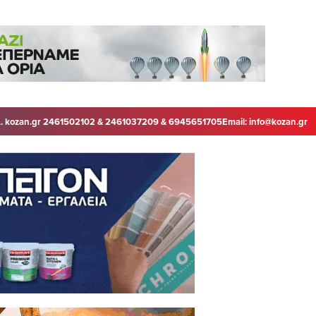
. kozan.gr 2461502102 & 2461037209 & 6945651705
Email:
info@kozan.gr