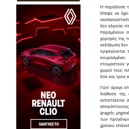
Η παράδοση το
έπαψε να έχε
εκκλησιαστικέ
δεν εδρεύει σ
παραμένουν σ
χορηγίες της 
εκδήλωση δεν ε
οργανώνεται τ
κουρασμένοι
ετοιμαστούν γ
χωριό τους τε
δύο και τρεις 
Γιατί άραγε ε
διάθεση της 
αντιστέκεται 
αποκόπτοντας 
ψυχρές μηχανέ
των προγόνων
χρόνου επάνο