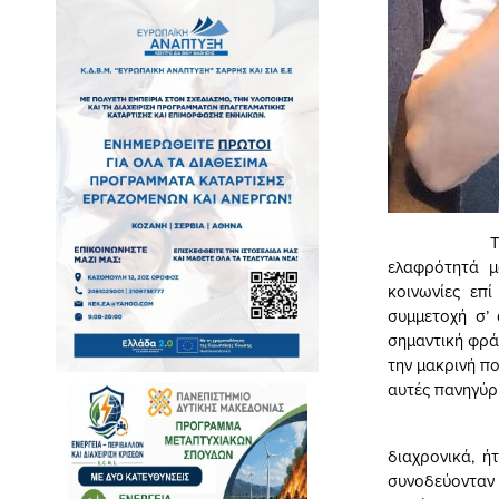
Τη φράση αυ
ελαφρότητά μ
κοινωνίες επ
συμμετοχή σ’ 
σημαντική φρά
την μακρινή πο
αυτές πανηγύρ
Γενικό γνώ
διαχρονικά, ή
συνοδεύονταν 