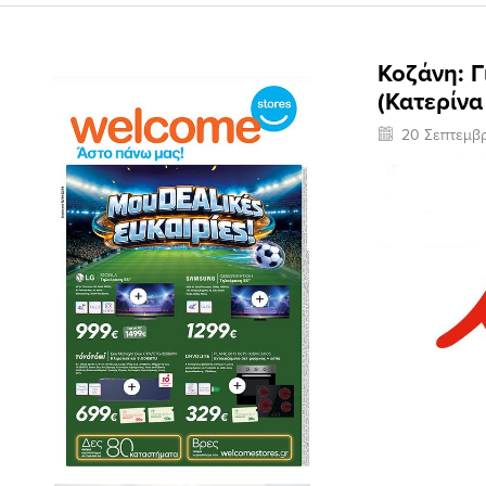
Koζάνη: Γ
(Κατερίν
20 Σεπτεμβ