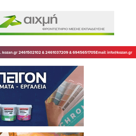
. kozan.gr 2461502102 & 2461037209 & 6945651705
Email:
info@kozan.gr