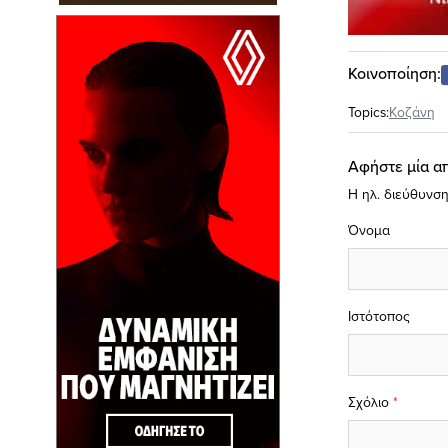
Κοινοποίηση:
Topics:
Κοζάνη
Αφήστε μία α
Η ηλ. διεύθυνση
Όνομα
Ιστότοπος
Σχόλιο
*