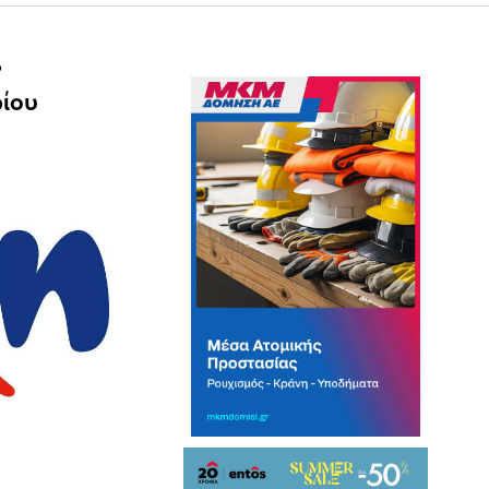
”
ρίου