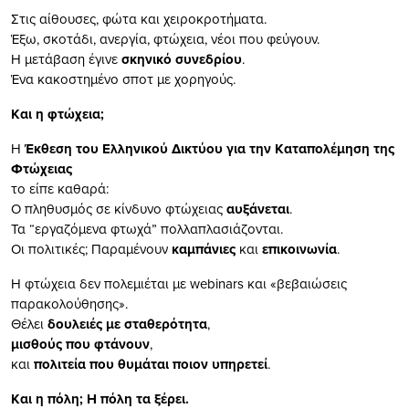
Στις αίθουσες, φώτα και χειροκροτήματα.
Έξω, σκοτάδι, ανεργία, φτώχεια, νέοι που φεύγουν.
Η μετάβαση έγινε
σκηνικό συνεδρίου
.
Ένα κακοστημένο σποτ με χορηγούς.
Και η φτώχεια;
Η
Έκθεση του Ελληνικού Δικτύου για την Καταπολέμηση της
Φτώχειας
το είπε καθαρά:
Ο πληθυσμός σε κίνδυνο φτώχειας
αυξάνεται
.
Τα “εργαζόμενα φτωχά” πολλαπλασιάζονται.
Οι πολιτικές; Παραμένουν
καμπάνιες
και
επικοινωνία
.
Η φτώχεια δεν πολεμιέται με webinars και «βεβαιώσεις
παρακολούθησης».
Θέλει
δουλειές με σταθερότητα
,
μισθούς που φτάνουν
,
και
πολιτεία που θυμάται ποιον υπηρετεί
.
Και η πόλη; Η πόλη τα ξέρει.