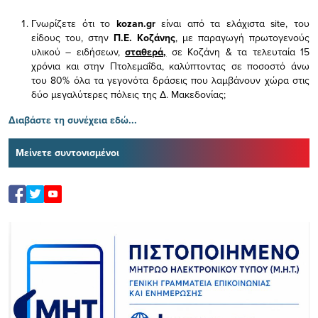
Γνωρίζετε ότι το
kozan.gr
είναι από τα ελάχιστα
site, του
είδους του,
στην
Π.Ε. Κοζάνης
, με παραγωγή πρωτογενούς
υλικού – ειδήσεων,
σταθερά,
σε Κοζάνη & τα τελευταία 15
χρόνια και στην Πτολεμαΐδα, καλύπτοντας σε ποσοστό άνω
του 80% όλα τα γεγονότα δράσεις που λαμβάνουν χώρα στις
δύο μεγαλύτερες πόλεις της Δ. Μακεδονίας;
Διαβάστε τη συνέχεια εδώ...
Μείνετε συντονισμένοι