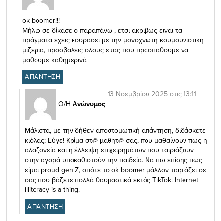
οκ boomer!!!
Mήλιο σε δίκασε ο παραπάνω , ετσι ακριβως ειναι τα
πράγματα εχεις κουρασει με την μονοχνωτη κουμουνιστικη
μιζερια, προσβαλεις ολους εμας που πρασπαθουμε να
μαθουμε καθημερινά
ΑΠΑΝΤΗΣΗ
13 Νοεμβρίου 2025 στις 13:11
Ο/Η
Ανώνυμος
Μάλιστα, με την δήθεν αποστομωτική απάντηση, διδάσκετε
κιόλας; Εύγε! Κρίμα στ@ μαθητ@ σας, που μαθαίνουν πως η
αλαζονεία και η έλλειψη επιχειρημάτων που ταιριάζουν
στην αγορά υποκαθιστούν την παιδεία. Να πω επίσης πως
είμαι proud gen Z, οπότε το ok boomer μάλλον ταιριάζει σε
σας που βάζετε πολλά θαυμαστικά εκτός TikTok. Internet
illiteracy is a thing.
ΑΠΑΝΤΗΣΗ