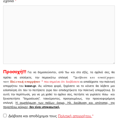
Σχόλιο
*
Προσοχή!!!
Για να δημοσιεύονται, από 'δω και στο εξής, τα σχόλιά σας, θα
πρέπει να επιλέγετε, την παρακάτω επιλογή
"
Διάβασα και αποδέχομαι
τους
Πολιτική απορρήτου
"
που σημαίνει ότι διαβάσατε
κι αποδέχεστε την πολιτική
απορρήτου του
kozan.gr.
Αν, κάποια φορά, ξεχάσετε να το κάνετε θα λάβετε μια
ειδοποίηση ότι δεν το πατήσατε (αρα δεν αποδεχτήκατε την πολιτική απορρήτου). Σε
αυτή την περίπτωση, για να μη χαθεί το σχόλιο σας, πατήστε να γυρίσετε πίσω και
ξαναπατήστε "δημοσίευση", τσεκάροντας, προηγουμένως, την προαναφερόμενη
επιλογή.
Η συμπλήρωση των πεδίων όνομα, Ηλ. διεύθυνση και ιστότοπος, της
παραπάνω φόρμας,
δεν είναι υποχρεωτική.
Διάβασα και αποδέχομαι τους
Πολιτική απορρήτου
*