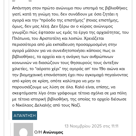
Απάντηση στον πρώτο ανώνυμο που υποτιμά τις βιβλιοθήκες
γιατί, κατά τη γνώμη του, δεν συνάδουν με όσα ζητάει η
αγορά και την “πρόοδο της επιστήμης” (ποιας επιστήμης,
όμως, δεν μας λέει). Δεν ξέρω αν ο κύριος ανώνυμος
γνωρίζει πώς έφτασαν ως εμάς τα έργα της αρχαιότητας, του
Πλάτωνα, του Αριστοτέλη και λοιπών. Χρειάζεται
περισσότερα από μία εκπαίδευση προσαρμοσμένη στην
αγορά μάλλον για να συνειδητοποιήσει κάποιος πως οι
βιβλιοθήκες, τα αρχεία και η ανάγκη των ανθρώπινων
κοινωνιών να διασώζουν τους θησαυρούς τους άντεξαν
χιλιετίες, το “αόρατο χέρι” της αγοράς απ’ τον 19ο αιώνα και
την βιομηχανική επανάσταση έχει που αγκομαχά πηγαίνοντας
από κρίση σε κρίση, οπότε καλύτερα να μην το
παρουσιάζουμε ως λύση σε όλα. Καλό είναι, επίσης, να
σκεφτόμαστε λίγο όταν γράφουμε τέτοια σχόλια σε μια πόλη
με τέτοια ιστορική βιβλιοθήκη, της οποίας το αρχείο διέσωσε
ο Νικόλαος Δελιαλής από τους Ναζί.
ΑΠΑΝΤΗΣΗ
13 Νοεμβρίου 2025 στις 11:11
Ο/Η
Ανώνυμος