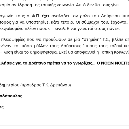
αμία αντίδραση της τοπικής κοινωνία. Αυτό δεν θα τους γίνει.
αγωνία τους ο Φ.Π. έχει αναλάβει τον ρόλο του Δούρειου ίππ
πορος για να υποστηρίξει κάτι τέτοιο. Οι σύμμαχοι του, έρχονται
κφυλισμένο πλέον πασοκ – κιναλ. Είναι γνωστοί στους πάντες.
ς πλειοψηφίες που θα προκύψουν σε μία “στημένη” Γ.Σ., βλέπε α
ανέναν και πόσο μάλλον τους Δούρειους Ίππους τους κοζανίτι
Η λύση είναι το δημοψήφισμα. Εκεί θα αποφανθεί η Τοπική Κοινωνί
 μιλήσεις για το Δρέπανο πρέπει να το γνωρίζεις…
Ο ΝΟΩΝ ΝΟΕΙΤ
μητρίου (πρόεδρος Τ.Κ. Δρεπάνου)
παδόπουλος
ος