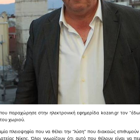
που παραχώρησε στην ηλεκτρονική εφημερίδα kozan.gr τον “έδ
 του χωριού.
αμία πλειοψηφία που να θέλει την “λύση” που διακαώς επιθυμούν
λατείας Νίκης. Όλοι γνωρίζουν ότι αυτό που θέλουν είναι να πε