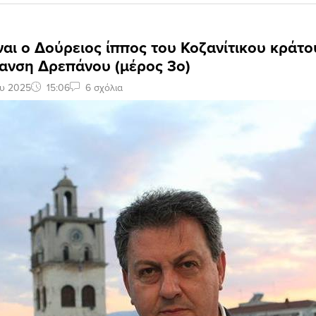
ναι ο Δούρειος ίππος του Κοζανίτικου κράτο
ανση Δρεπάνου (μέρος 3ο)
ου 2025
15:06
6 σχόλια