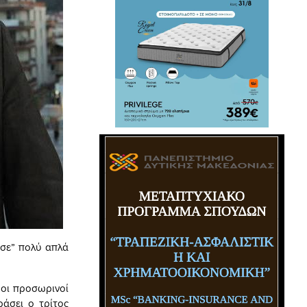
ωσε” πολύ απλά
 οι προσωρινοί
ράσει ο τρίτος