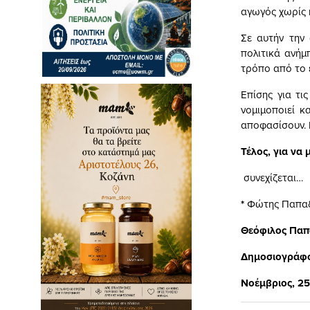
αγωγός χωρίς κ
Σε αυτήν την 
πολιτικά ανήμ
τρόπο από το ε
Επίσης για τι
νομιμοποιεί κ
αποφασίσουν. 
Τέλος, για να
συνεχίζεται…
*
Φώτης Παπαδη
Θεόφιλος Πα
Δημοσιογράφ
Νοέμβριος, 25