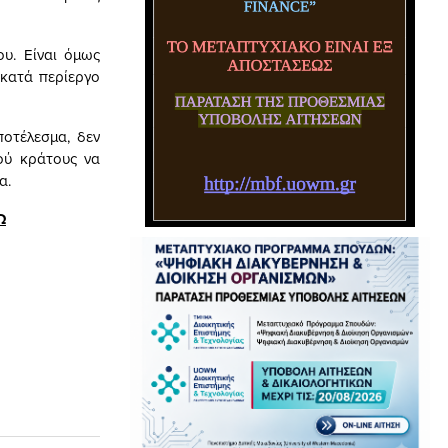
ου. Είναι όμως
 κατά περίεργο
ποτέλεσμα, δεν
κού κράτους να
α.
Ω