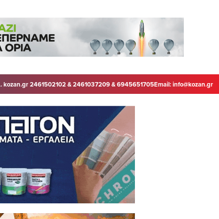
. kozan.gr 2461502102 & 2461037209 & 6945651705
Email:
info@kozan.gr