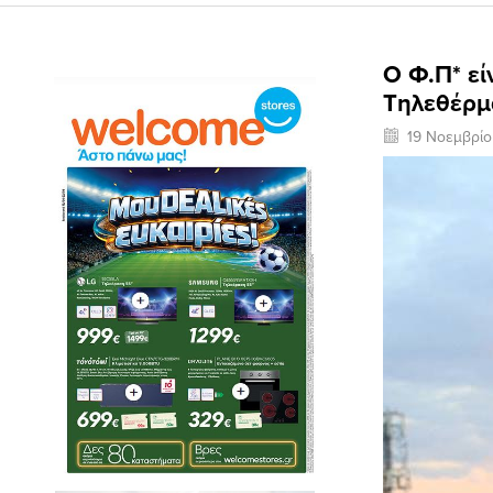
Ο Φ.Π* εί
Τηλεθέρμ
19 Νοεμβρί